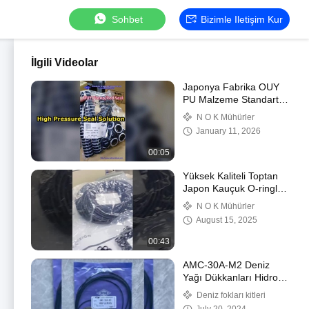
Sohbet
Bizimle Iletişim Kur
İlgili Videolar
Japonya Fabrika OUY
PU Malzeme Standart
Boyut Hidrolik Silindir
N O K Mühürler
için Yüksek Basınçlı
January 11, 2026
Piston Mili Contası
00:05
Yüksek Kaliteli Toptan
Japon Kauçuk O-ringler
Siyah NBR Conta İnşaat
N O K Mühürler
Sektörü İçin
August 15, 2025
00:43
AMC-30A-M2 Deniz
Yağı Dükkanları Hidrolik
Pompa Motor Yağ
Deniz fokları kitleri
Dükkanları Düzeltme