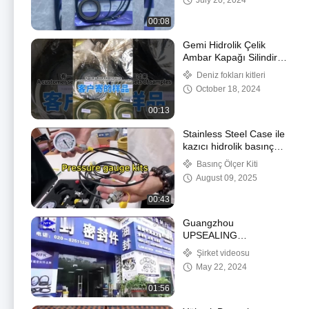
July 20, 2024
Kiti Gemi için
00:08
Gemi Hidrolik Çelik
Ambar Kapağı Silindir
Tamir Contası takımı
Deniz fokları kitleri
October 18, 2024
00:13
Stainless Steel Case ile
kazıcı hidrolik basınç
test ölçer kiti
Basınç Ölçer Kiti
August 09, 2025
00:43
Guangzhou
UPSEALING
TECHNOLOGY CO.,
Şirket videosu
LTD.
May 22, 2024
01:56