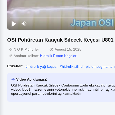
OSI Poliüretan Kauçuk Silecek Keçesi U801
N O K Mühürler
August 15, 2025
Anahtar kelime:
Hidrolik Piston Keçeleri
Etiketler:
#
hidrolik yağ keçesi
#
hidrolik silindir piston segmanları
Video Açıklaması:
OSI Poliüretan Kauçuk Silecek Contasının zorlu ekskavatör uygu
video, U801 malzemesinin yeteneklerine ilişkin ayrıntılı bir açık
operasyonel parametrelerini açıklamaktadır.