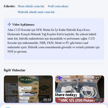
Etiketler:
#
bom silindir conta kiti
#
valf conta takımı
#
hidrolik silindir tamir conta kiti
Video Açıklaması:
Atlas C135 Kırıcılar için NFK Marka En İyi Kalite Hidrolik Kaya Kırıcı
Ekskavatör Kauçuk Mekanik Yağ Keçeleri Kiti'ni keşfedin. Bu yüksek kaliteli
tamir kiti, hidrolik makineleriniz için dayanıklılık ve performans sağlar. C135
Kırıcılar için mükemmeldir, NBR, FKM, Metal ve PU gibi birinci sınıf
malzemeler içerir. Hidrolik conta onarımlarında güvenilir ve verimli çözümler için
NFK'ye güvenin.
İlgili Videolar
00:19
00:11
Boom Kolu Kepçe Hidrolik Silindir
Denizci Motoru Piston Halkaları