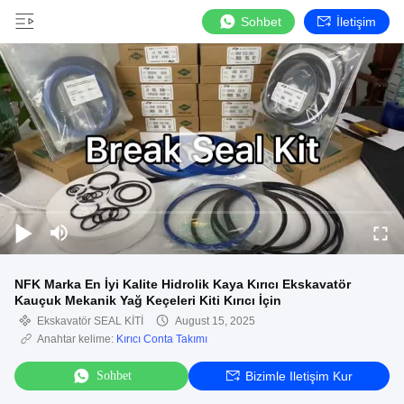
Sohbet
İletişim
NFK Marka En İyi Kalite Hidrolik Kaya Kırıcı Ekskavatör
Kauçuk Mekanik Yağ Keçeleri Kiti Kırıcı İçin
Ekskavatör SEAL KİTİ
August 15, 2025
Anahtar kelime:
Kırıcı Conta Takımı
Sohbet
Bizimle Iletişim Kur