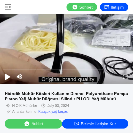
Sohbet
İletişim
Hidrolik Mühür Kitsleri Kullanım Direnci Polyurethane Pompa
Piston Yağ Mühür Düğmesi Silindir PU ODI Yağ Mühürü
N O K Mühürler
July 03, 2024
Anahtar kelime:
Kauçuk yağ keçesi
Sohbet
Bizimle Iletişim Kur