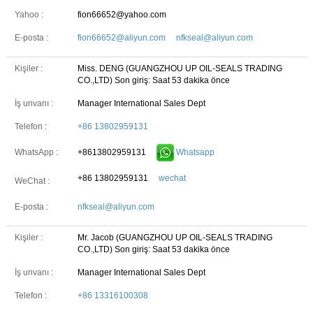
Yahoo :
fion66652@yahoo.com
E-posta :
fion66652@aliyun.com nfkseal@aliyun.com
Kişiler :
Miss. DENG (GUANGZHOU UP OIL-SEALS TRADING
CO.,LTD)
Son giriş: Saat 53 dakika önce
İş unvanı :
Manager International Sales Dept
Telefon :
+86 13802959131
+8613802959131
Whatsapp
WhatsApp :
+86 13802959131
wechat
WeChat :
E-posta :
nfkseal@aliyun.com
Kişiler :
Mr. Jacob (GUANGZHOU UP OIL-SEALS TRADING
CO.,LTD)
Son giriş: Saat 53 dakika önce
İş unvanı :
Manager International Sales Dept
Telefon :
+86 13316100308