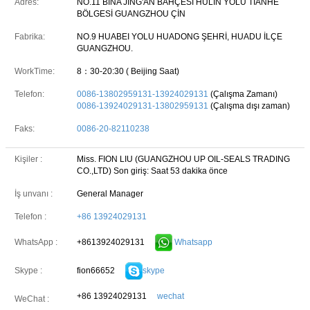
Adres:
NO.11 BİNA JING'AN BAHÇESİ HULIN YOLU TIANHE
BÖLGESİ GUANGZHOU ÇİN
Fabrika:
NO.9 HUABEI YOLU HUADONG ŞEHRİ, HUADU İLÇE
GUANGZHOU.
WorkTime:
8：30-20:30 ( Beijing Saat)
Telefon:
0086-13802959131-13924029131
(Çalışma Zamanı)
0086-13924029131-13802959131
(Çalışma dışı zaman)
Faks:
0086-20-82110238
Kişiler :
Miss. FION LIU (GUANGZHOU UP OIL-SEALS TRADING
CO.,LTD)
Son giriş: Saat 53 dakika önce
İş unvanı :
General Manager
Telefon :
+86 13924029131
+8613924029131
Whatsapp
WhatsApp :
fion66652
skype
Skype :
+86 13924029131
wechat
WeChat :