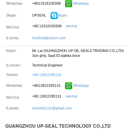
+8613316100308
Whatsapp
WhatsApp :
UPSEAL
skype
Skype :
+86 13316100308
wechat
WeChat :
E-posta :
honfook@aliyun.com
Kişiler :
Mr. Lai (GUANGZHOU UP OIL-SEALS TRADING CO.,LTD)
Son giriş: Saat 53 dakika önce
İş unvanı :
Technical Engineer
Telefon :
+86 13822295131
+8613822295131
Whatsapp
WhatsApp :
+86 13822295131
wechat
WeChat :
E-posta :
aminlai5131@gmail.com
GUANGZHOU UP-SEAL TECHNOLOGY CO.,LTD