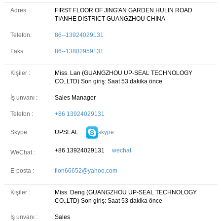
Adres:
FIRST FLOOR OF JING'AN GARDEN HULIN ROAD
TIANHE DISTRICT GUANGZHOU CHINA
Telefon:
86--13924029131
Faks:
86--13802959131
Kişiler :
Miss. Lan (GUANGZHOU UP-SEAL TECHNOLOGY
CO.,LTD)
Son giriş: Saat 53 dakika önce
İş unvanı :
Sales Manager
Telefon :
+86 13924029131
UPSEAL
skype
Skype :
+86 13924029131
wechat
WeChat :
E-posta :
fion66652@yahoo.com
Kişiler :
Miss. Deng (GUANGZHOU UP-SEAL TECHNOLOGY
CO.,LTD)
Son giriş: Saat 53 dakika önce
İş unvanı :
Sales