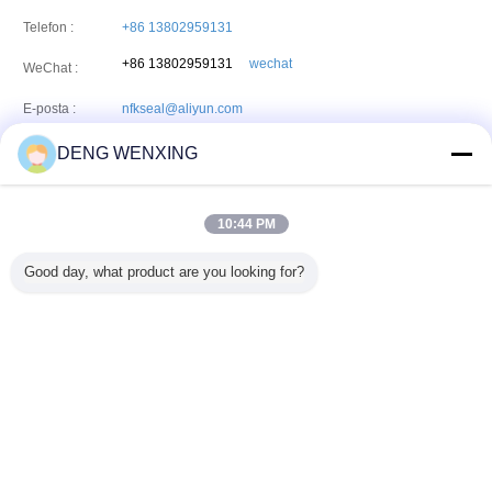
Telefon :
+86 13802959131
+86 13802959131
wechat
WeChat :
E-posta :
nfkseal@aliyun.com
DENG WENXING
HONFOOK CO.,LIMITED
10:44 PM
Adres:
Unit 04-05 16th floor,The Broadway No45-62 Lockhart
Road,Wanchai.HongKong
Good day, what product are you looking for?
Telefon:
86--13924029131
Faks:
86-20-82511225
Dil değiştir
Turkish