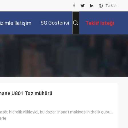
Turkish
SG Gösterisi
izimle Iletişim
Teklif Isteği
Kur
thane U801 Toz mühürü
nustry, ekskavatör, hidrolik yükleyici, buldozer, inşaat makinesi hidrolik çubuk ve piston
erle