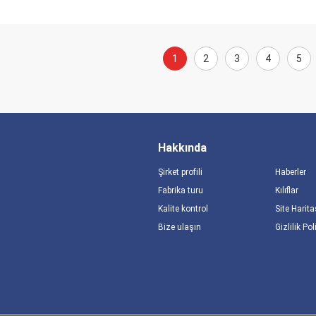
1
2
3
4
5
Hakkında
Şirket profili
Haberler
Fabrika turu
Kılıflar
Kalite kontrol
Site Harita
Bize ulaşın
Gizlilik Pol