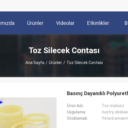
ımızda
Ürünler
Videolar
Etkinlikler
B
Toz Silecek Contası
Ana Sayfa
/
Ürünler
/
Toz Silecek Contası
Basınç Dayanıklı Polyure
Ürün Adı:
Toz mühürü
Uygulama:
Stoklamak:
Yeterli envant