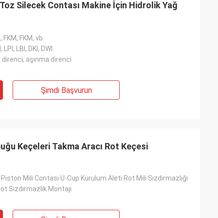
 Toz Silecek Contası Makine İçin Hidrolik Yağ
 FKM, FKM, vb.
, LPI, LBI, DKI, DWI
direnci, aşınma direnci
Şimdi Başvurun
buğu Keçeleri Takma Aracı Rot Keçesi
ir Piston Mili Contası U-Cup Kurulum Aleti Rot Mili Sızdırmazlığı
 Rot Sızdırmazlık Montajı