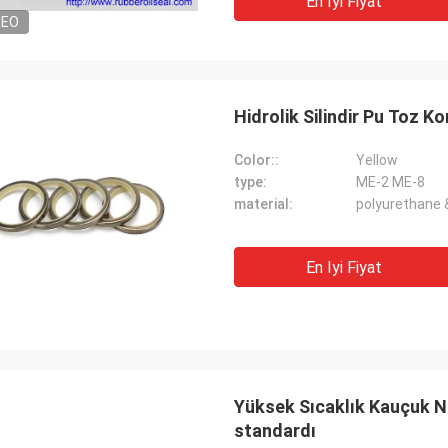
En Iyi Fiyat
DEO
Hidrolik Silindir Pu Toz 
Color::
Yellow
type:
ME-2 ME-8
material:
polyurethane 
En Iyi Fiyat
Yüksek Sıcaklık Kauçuk N
standardı