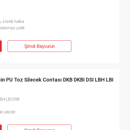
, statik halka
slanmaz çelik
Şimdi Başvurun
için PU Toz Silecek Contası DKB DKBI DSI LBH LBI
LBH LBI DWI
k silindir