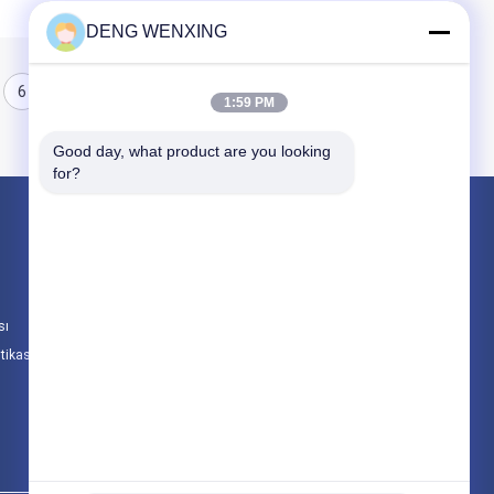
DENG WENXING
6
1:59 PM
Good day, what product are you looking 
for?
Ürünler
Kauçuk yağ keçesi
Yüksek Basınç Yağ Keçeleri
sı
Deniz Yağ Keçeleri
itikası
Tüm Kategoriler