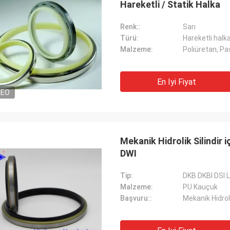
Hareketli / Statik Halka
Renk::
Sarı
Türü:
Hareketli halka
Malzeme:
Poliüretan, Pa
En Iyi Fiyat
DEO
Mekanik Hidrolik Silindir 
DWI
Tip:
DKB DKBI DSI 
Malzeme:
PU Kauçuk
Başvuru::
Mekanik Hidroli