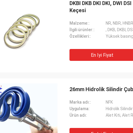
DKBI DKB DKI DKI, DWI DSI
Keçesi
Malzeme::
NR, NBR, HNBR,
İlgili ürünler::
, DKB, DKBI, DSI
Özellikleri::
Yüksek basınç 
En Iyi Fiyat
26mm Hidrolik Silindir Çu
Marka adı::
NFK
Uygulama:
Hidrolik Silind
Ürün adı:
Alet Kiti, Alet
Mutakilwa Wilson afrika