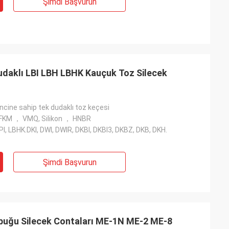
Şimdi Başvurun
an profesyonel
r kaliteli,
rtion olacak.
t Dudaklı LBI LBH LBHK Kauçuk Toz Silecek
ncine sahip tek dudaklı toz keçesi
 FKM ， VMQ, Silikon ， HNBR
LPI, LBHK.DKI, DWI, DWIR, DKBI, DKBI3, DKBZ, DKB, DKH.
Şimdi Başvurun
ubuğu Silecek Contaları ME-1N ME-2 ME-8