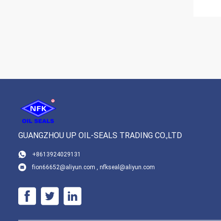
GUANGZHOU UP OIL-SEALS TRADING CO.,LTD
+8613924029131
fion66652@aliyun.com , nfkseal@aliyun.com