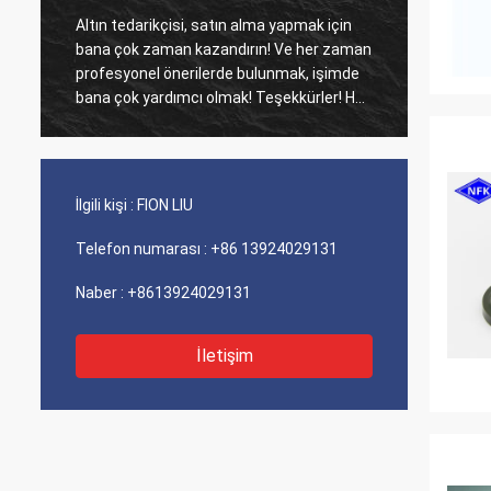
Altın tedarikçisi, satın alma yapmak için
Eski mü
bana çok zaman kazandırın! Ve her zaman
Ajans ü
profesyonel önerilerde bulunmak, işimde
maliyet perfo
bana çok yardımcı olmak! Teşekkürler! Her
iyi hiz
şey en iyi sırada, kaliteli mallar, hızlı
sevkiyat ve tavsiye ettiğim çok iyi hizmet.
5 yıldız hak ediyor! Ürünleriniz de iyi ve
kaliteli görünüyor ve satın almak için
İlgili kişi :
FION LIU
compnay ile iletişime geçecek Daha fazla
Telefon numarası :
+86 13924029131
Naber :
+8613924029131
İletişim