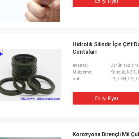
Carlo
En Iyi Fiyat
şteriler, işler hala her zamanki gibi,
İyi Tedarikçi ve her zam
rünleri% 100 orijinal, olağanüstü
önerilerde bulunmak, malla
rmansı. Hızlı sevkiyat ve çok
gelecekte uzun bir coope
met Ben 5 yıldız hak ediyor!
Hidrolik Silindir İçin Çif
Contaları
avantaj:
Üstün toz dire
Malzeme:
Kauçuk, NBR,,
stil:
LBI, LBH, DSI, 
En Iyi Fiyat
Korozyona Dirençli Mil Ç