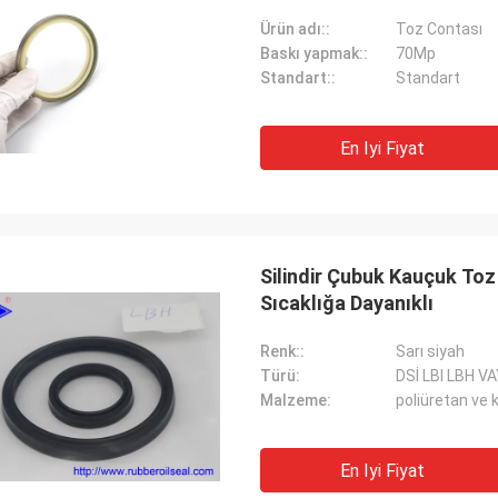
Ürün adı::
Toz Contası
Baskı yapmak::
70Mp
Standart::
Standart
En Iyi Fiyat
Silindir Çubuk Kauçuk Toz
Sıcaklığa Dayanıklı
Renk::
Sarı siyah
Türü:
DSİ LBI LBH V
Malzeme:
poliüretan ve
En Iyi Fiyat