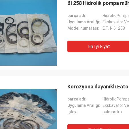
61258 Hidrolik pompa müh
parça adı:
Hidrolik Pompa
Uygulama Aralığı:
Ekskavatör Ve
Model numarası:
E.T. N 61258
En Iyi Fiyat
Korozyona dayanıklı Eat
parça adı:
Hidrolik Pompa
Uygulama Aralığı:
Ekskavatör Ve
İşlev:
salmastra
Mutakilwa Wilson afrika