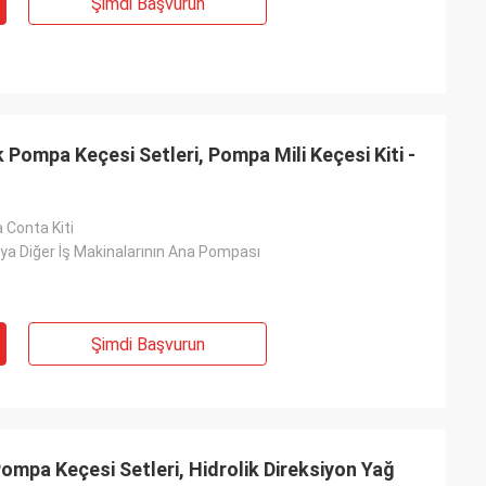
Şimdi Başvurun
an profesyonel
r kaliteli,
rtion olacak.
 Pompa Keçesi Setleri, Pompa Mili Keçesi Kiti -
 Conta Kiti
ya Diğer İş Makinalarının Ana Pompası
Şimdi Başvurun
Pompa Keçesi Setleri, Hidrolik Direksiyon Yağ