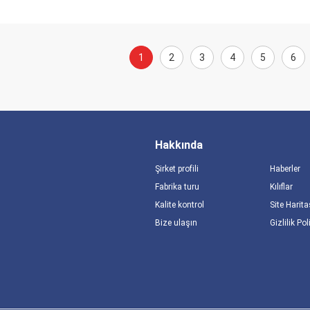
1
2
3
4
5
6
Hakkında
Şirket profili
Haberler
Fabrika turu
Kılıflar
Kalite kontrol
Site Harita
Bize ulaşın
Gizlilik Pol