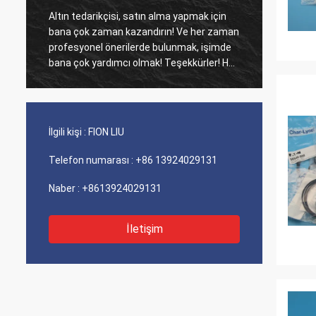
Altın tedarikçisi, satın alma yapmak için
Eski mü
bana çok zaman kazandırın! Ve her zaman
Ajans ü
profesyonel önerilerde bulunmak, işimde
maliyet perfo
bana çok yardımcı olmak! Teşekkürler! Her
iyi hiz
şey en iyi sırada, kaliteli mallar, hızlı
sevkiyat ve tavsiye ettiğim çok iyi hizmet.
5 yıldız hak ediyor! Ürünleriniz de iyi ve
kaliteli görünüyor ve satın almak için
İlgili kişi :
FION LIU
compnay ile iletişime geçecek Daha fazla
Telefon numarası :
+86 13924029131
Naber :
+8613924029131
İletişim