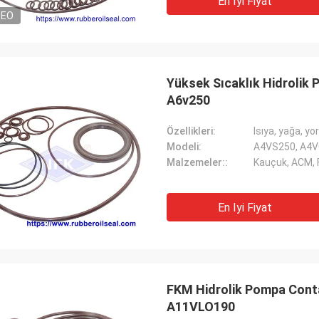
En Iyi Fiyat
DEO
Yüksek Sıcaklık Hidrolik
A6v250
Özellikleri:
Isıya, yağa, y
Modeli:
A4VS250, A4V
Malzemeler::
Kauçuk, ACM,
En Iyi Fiyat
FKM Hidrolik Pompa Cont
A11VLO190