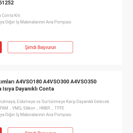
 61252
 Conta Kiti
ya Diğer İş Makinalarının Ana Pompası
Şimdi Başvurun
akımları A4VSO180 A4VSO300 A4VSO350
Isıya Dayanıklı Conta
orulmaya, Eskimeye ve Sürtünmeye Karşı Dayanıklı Gelecek
 , FKM，VMQ, Silikon，HNBR，TPFE
ya Diğer İş Makinalarının Ana Pompası