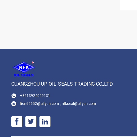
GUANGZHOU UP OIL-SEALS TRADING CO.,LTD
+8613924029131
fion66652@aliyun.com , nfkseal@aliyun.com