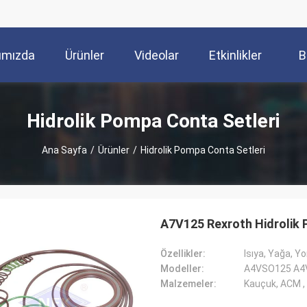
ımızda
Ürünler
Videolar
Etkinlikler
B
Hidrolik Pompa Conta Setleri
Ana Sayfa
/
Ürünler
/
Hidrolik Pompa Conta Setleri
A7V125 Rexroth Hidrolik 
Özellikler:
Isıya, Yağa, Y
Modeller:
A4VSO125 A4
Malzemeler:
Kauçuk, ACM