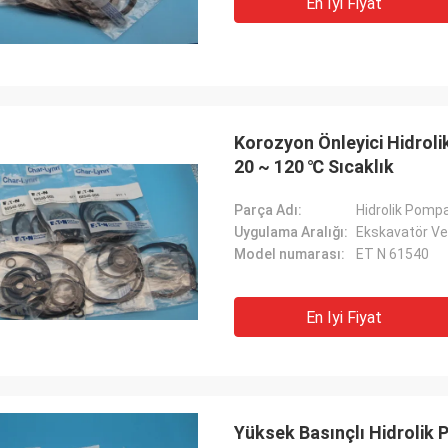
Carlo
En Iyi Fiyat
şteriler, işler hala her zamanki gibi,
İyi Tedarikçi ve her zam
rünleri% 100 orijinal, olağanüstü
önerilerde bulunmak, malla
rmansı. Hızlı sevkiyat ve çok
gelecekte uzun bir coope
met Ben 5 yıldız hak ediyor!
Korozyon Önleyici Hidrolik
20 ~ 120 ℃ Sıcaklık
Parça Adı:
Hidrolik Pompa
Uygulama Aralığı:
Ekskavatör Ve
Model numarası:
ET N 61540
En Iyi Fiyat
Yüksek Basınçlı Hidrolik 