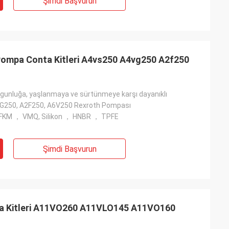
Şimdi Başvurun
 Pompa Conta Kitleri A4vs250 A4vg250 A2f250
orgunluğa, yaşlanmaya ve sürtünmeye karşı dayanıklı
G250, A2F250, A6V250 Rexroth Pompası
 FKM ， VMQ, Silikon ， HNBR ， TPFE
Şimdi Başvurun
a Kitleri A11VO260 A11VLO145 A11VO160