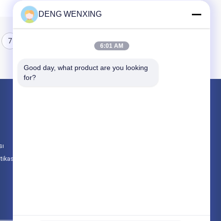
DENG WENXING
7
8
6:01 AM
Good day, what product are you looking 
for?
Ürünler
Kauçuk yağ keçesi
Yüksek Basınç Yağ Keçeleri
sı
Deniz Yağ Keçeleri
itikası
Tüm Kategoriler