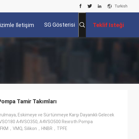
Turkish
SG Gösterisi
izimle Iletişim
Teklif Isteği
Kur
Pompa Tamir Takımları
orulmaya, Eskimeye ve Sürtünmeye Karşı Dayanıklı Gelecek
VSO180 A4VSO350, A4VSO500 Rexroth Pompa
 , FKM，VMQ, Silikon，HNBR，TPFE