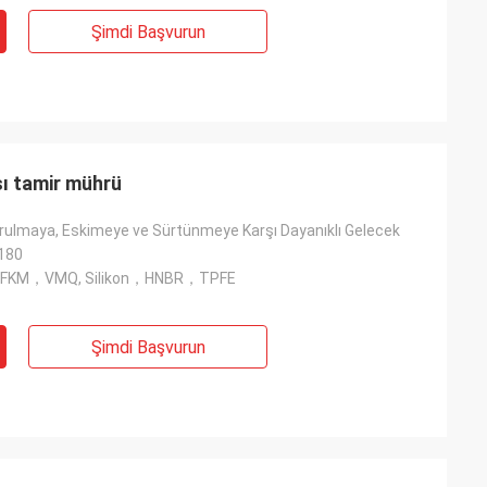
Şimdi Başvurun
ı tamir mührü
orulmaya, Eskimeye ve Sürtünmeye Karşı Dayanıklı Gelecek
180
 , FKM，VMQ, Silikon，HNBR，TPFE
Şimdi Başvurun