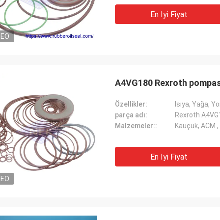
En Iyi Fiyat
DEO
A4VG180 Rexroth pompas
Özellikler:
Isıya, Yağa, Y
parça adı:
Rexroth A4VG
Malzemeler::
Kauçuk, ACM
En Iyi Fiyat
DEO