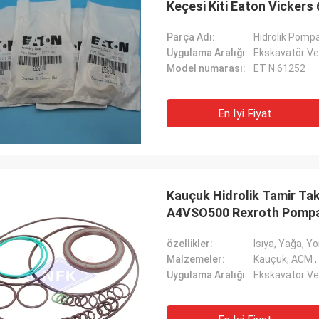
Keçesi Kiti Eaton Vickers
Parça Adı:
Hidrolik Pompa
Uygulama Aralığı:
Ekskavatör Ve
Model numarası:
ET N 61252
En Iyi Fiyat
Kauçuk Hidrolik Tamir T
A4VSO500 Rexroth Pompa 
özellikler:
Isıya, Yağa, Y
Malzemeler:
Kauçuk, ACM
Uygulama Aralığı:
Ekskavatör Ve