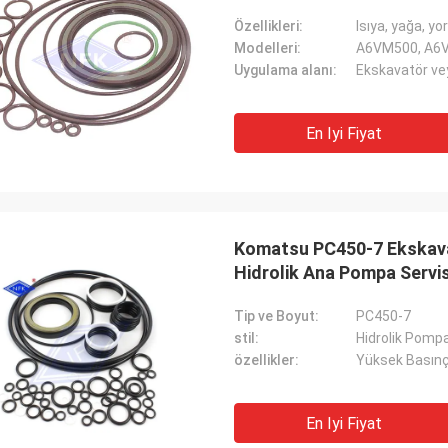
Özellikleri:
Isıya, yağa, y
Modelleri:
A6VM500, A6V
Uygulama alanı:
Ekskavatör ve
En Iyi Fiyat
Komatsu PC450-7 Ekskavat
Hidrolik Ana Pompa Servis
Tip ve Boyut:
PC450-7
stil:
Hidrolik Pompa
özellikler:
Yüksek Basınç 
En Iyi Fiyat