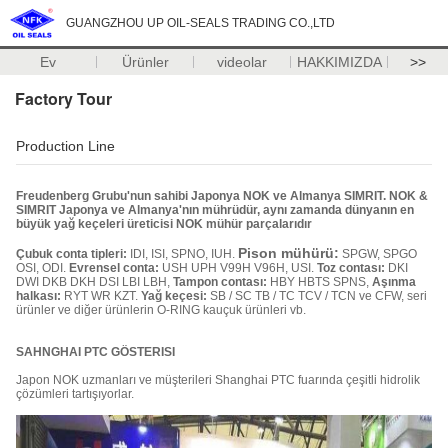
GUANGZHOU UP OIL-SEALS TRADING CO.,LTD
Ev
Ürünler
videolar
HAKKIMIZDA
>>
Factory Tour
Production Line
Freudenberg Grubu'nun sahibi Japonya NOK ve Almanya SIMRIT.
NOK &
SIMRIT Japonya ve Almanya'nın mührüdür, aynı zamanda dünyanın en
büyük yağ keçeleri üreticisi NOK mühür parçalarıdır
Pison mühürü:
Çubuk conta tipleri:
IDI, ISI, SPNO, IUH.
SPGW, SPGO
OSI, ODI.
Evrensel conta:
USH UPH V99H V96H, USI.
Toz contası:
DKI
DWI DKB DKH DSI LBI LBH,
Tampon contası:
HBY HBTS SPNS,
Aşınma
halkası:
RYT WR KZT.
Yağ keçesi:
SB / SC TB / TC TCV / TCN ve CFW, seri
ürünler ve diğer ürünlerin O-RING kauçuk ürünleri vb.
SAHNGHAI PTC GÖSTERISI
Japon NOK uzmanları ve müşterileri Shanghai PTC fuarında çeşitli hidrolik
çözümleri tartışıyorlar.