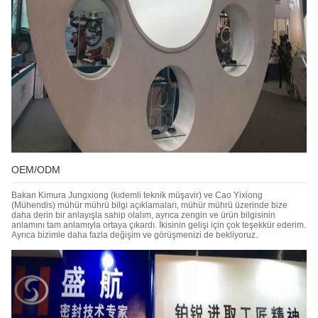
Sunmak
OEM/ODM
Bakan Kimura Jungxiong (kıdemli teknik müşavir) ve Cao Yixiong
(Mühendis) mühür mührü bilgi açıklamaları, mühür mührü üzerinde bize
daha derin bir anlayışla sahip olalım, ayrıca zengin ve ürün bilgisinin
anlamını tam anlamıyla ortaya çıkardı. İkisinin gelişi için çok teşekkür ederim.
Ayrıca bizimle daha fazla değişim ve görüşmenizi de bekliyoruz.