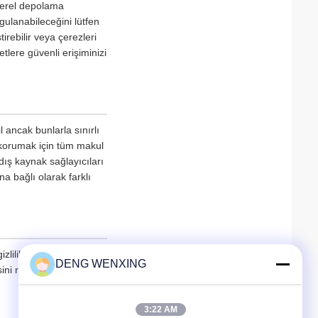
 yerel depolama
ygulanabileceğini lütfen
irebilir veya çerezleri
tlere güvenli erişiminizi
l ancak bunlarla sınırlı
 korumak için tüm makul
dış kaynak sağlayıcıları
na bağlı olarak farklı
lilik politikasını
DENG WENXING
ini rica ediyoruz.
3:22 AM