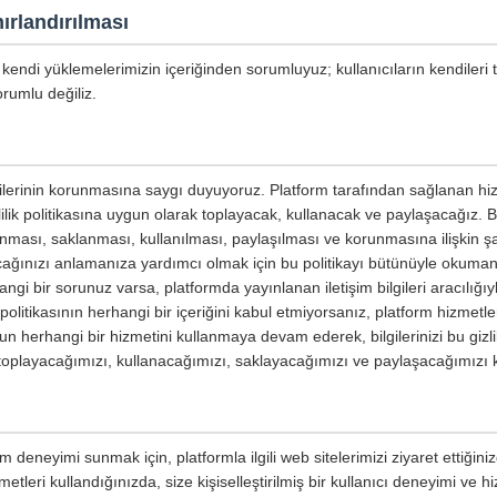
ırlandırılması
kendi yüklemelerimizin içeriğinden sorumluyuz; kullanıcıların kendileri 
rumlu değiliz.
ilgilerinin korunmasına saygı duyuyoruz. Platform tarafından sağlanan hiz
izlilik politikasına uygun olarak toplayacak, kullanacak ve paylaşacağız. Bu 
planması, saklanması, kullanılması, paylaşılması ve korunmasına ilişkin şar
yacağınızı anlamanıza yardımcı olmak için bu politikayı bütünüyle okumanızı
ngi bir sorunuz varsa, platformda yayınlanan iletişim bilgileri aracılığıyl
ik politikasının herhangi bir içeriğini kabul etmiyorsanız, platform hizmetl
un herhangi bir hizmetini kullanmaya devam ederek, bilgilerinizi bu gizli
e toplayacağımızı, kullanacağımızı, saklayacağımızı ve paylaşacağımızı 
m deneyimi sunmak için, platformla ilgili web sitelerimizi ziyaret ettiğin
etleri kullandığınızda, size kişiselleştirilmiş bir kullanıcı deneyimi ve 