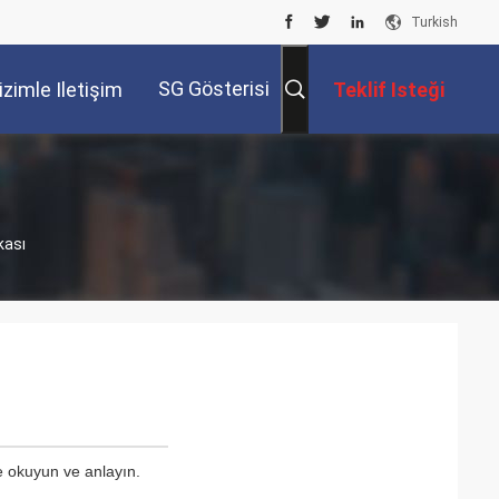
Turkish
SG Gösterisi
izimle Iletişim
Teklif Isteği
Kur
kası
ce okuyun ve anlayın.