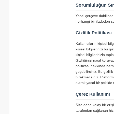
Sorumluluğun Sın
Yasal çerçeve dahilinde 
herhangi bir ifadeden so
Gizlilik Politikası
Kullanıcıların kişisel b
kişisel bilgilerinizi bu g
kişisel bilgilerinizin to
Gizliliğinizi nasıl koru
politikası hakkında herha
geçebilirsiniz. Bu gizlil
bırakmalısınız. Platform
olarak yasal bir şekild
Çerez Kullanımı
Size daha kolay bir erişi
tarafından sağlanan hizm