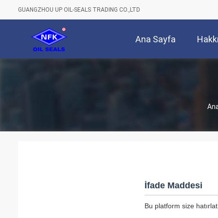
GUANGZHOU UP OIL-SEALS TRADING CO.,LTD
Ana Sayfa
Hakk
Ana
İfade Maddesi
Bu platform size hatırla