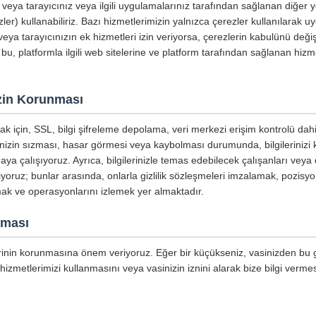
ri veya tarayıcınız veya ilgili uygulamalarınız tarafından sağlanan diğer
ler) kullanabiliriz. Bazı hizmetlerimizin yalnızca çerezler kullanılarak u
eya tarayıcınızın ek hizmetleri izin veriyorsa, çerezlerin kabulünü değişt
 bu, platformla ilgili web sitelerine ve platform tarafından sağlanan hizme
nizin Korunması
mak için, SSL, bilgi şifreleme depolama, veri merkezi erişim kontrolü dahi
inizin sızması, hasar görmesi veya kaybolması durumunda, bilgilerinizi
aya çalışıyoruz. Ayrıca, bilgilerinizle temas edebilecek çalışanları veya 
tiyoruz; bunlar arasında, onlarla gizlilik sözleşmeleri imzalamak, pozisyo
mak ve operasyonlarını izlemek yer almaktadır.
nması
lerinin korunmasına önem veriyoruz. Eğer bir küçükseniz, vasinizden bu giz
hizmetlerimizi kullanmasını veya vasinizin iznini alarak bize bilgi vermes