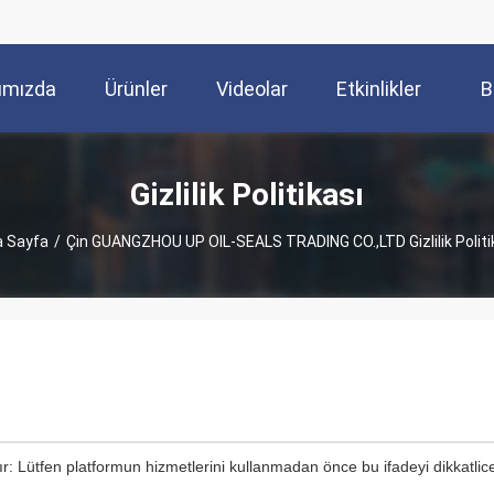
ımızda
Ürünler
Videolar
Etkinlikler
B
Gizlilik Politikası
 Sayfa
/
Çin GUANGZHOU UP OIL-SEALS TRADING CO.,LTD Gizlilik Politi
tır: Lütfen platformun hizmetlerini kullanmadan önce bu ifadeyi dikkatli