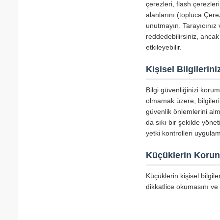
çerezleri, flash çerezle
alanlarını (topluca Çerez
unutmayın. Tarayıcınız v
reddedebilirsiniz, ancak
etkileyebilir.
Kişisel Bilgileri
Bilgi güvenliğinizi koru
olmamak üzere, bilgiler
güvenlik önlemlerini alm
da sıkı bir şekilde yöne
yetki kontrolleri uygula
Küçüklerin Koru
Küçüklerin kişisel bilgi
dikkatlice okumasını ve 