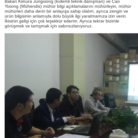
Bakan Kimura Jungxiong (kıdemli teknik danışman) ve Cao
Yixiong (Mühendis) mühür bilgi açıklamalarını mühürleyin, mühür
mühürleri daha derin bir anlayışa sahip olalım, ayrıca zengin ve
ürün bilgisinin anlamıyla dolu büyük ilgi yaratmamıza izin verin.
İkisinin gelişi için çok teşekkür ederim.
Ayrıca tekrar bizimle
görüşmek ve tartışmak için sabırsızlanıyoruz.