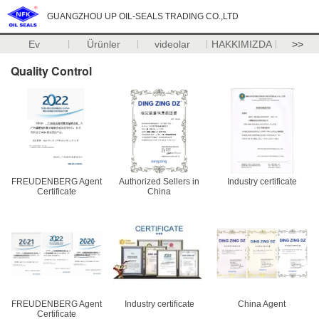
GUANGZHOU UP OIL-SEALS TRADING CO.,LTD
Ev
Ürünler
videolar
HAKKIMIZDA
>>
Quality Control
FREUDENBERG Agent
Authorized Sellers in
Industry certificate
Certificate
China
FREUDENBERG Agent
Industry certificate
China Agent
Certificate