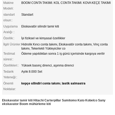
Makine
BOOM CONTA TAKIMI. KOL CONTA TAKIMI. KOVA KEÇE TAKIMI
Modeli:
standart
Standart
olsun::
Uygulama
Ekskavatör silindir tamir kiti
Aralığı ::
Özellik::
İyi fiziksel ve kimyasal özellikler
İlgili Ürünler:
Hidrolik Kırıcı conta takımı, Ekskavatör conta takımı, Vinç conta
takımı, Tekerlekli Yükleyiciler co
Teslimat
Ödeme yapıldıktan sonra 1 iş günü içerisinde kargoya verilir
süresi::
Özellikleri::
Yüksek basınç direnci, aşınma direnci
Tedarik
Aylık 8.000 Set
Yeteneği::
kepçe silindiri conta takımı
lastik salmastra
Önemli
,
Noktalar:
Ekskavator tamir kiti Hitachi Carterpillar Sumitomo Kato Kobelco Sany
ekskavator Boom mühürleme kiti