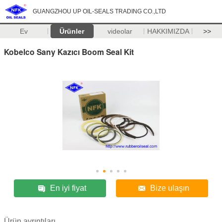
GUANGZHOU UP OIL-SEALS TRADING CO.,LTD
Ev
Ürünler
videolar
HAKKIMIZDA
>>
Kobelco Sany Kazıcı Boom Seal Kit
En iyi fiyat
Bize ulaşın
Ürün ayrıntıları