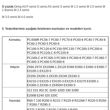
O yüzük:
Oring Kit P serisi G serisi AS serisi S serisi M 1.5 serisi M 2.0 serisi M
1.9serisi M 2.4 serisi
M 3.0 serisi M 4.0 serisi
5. Tedariklerimiz aşağıda listelenen markaları ve modelleri içerir.
Komatsu
PC45MR PC56-7 PC60-7 PC70-8 PC60-6 PC40-7 PC40-8
PC60-2 PC60-5 PC60-6
PC100-5 PC120-6 PC150-5
PC130-7 PC200-3 PC200-6
PC200-8 PC210LC-8 PC220-8
PC240LC-8 PC300-3 PC300-5 PC300-6 PC300-7 PC360-7
PC400-3 PC400-5 PC600-6
Hitachi
ZX60 ZX70 ZX100M-1 ZX120 EX60 EX60-2 EX60-3 EX60-7
EX100-1 EX120-5
ZX200 ZX200-3 ZX230 ZX240 ZX240-3
EX210-2 EX220-2 EX220-3 EX225-5 EX270 EX300-1
EX300-2 ZX330-3 ZX450H EX300-5
312 315 302.5C 324D 320D 330 329D
E200B E240 320 320C
Hyundai
R60-7 130 R200-5 R215-7 R225-9 R210W-7 R220-5 R250-
7 R260-7 R290-3
R375-7 R305-7 R335-7 R300-3 R450