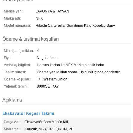
Menşe yeri:
JAPONYA & TAYVAN
Marka adı:
NFK
Model numarası:
Hitachi Carterpillar Sumitomo Kato Kobelco Sany
Ödeme & teslimat koşulları
Min sipariş miktarı:
4
Fiyat:
Negotiations
Ambalaj bilgileri:
Hassas karton ile NFK Marka plastik torba
Teslim süresi:
Ödeme yapıldıktan sonra 1 iş günü içinde gönderilir
Ödeme koşulları:
T/T, Western Union,
Yetenek temini:
8000SET / AY
Açıklama
Ekskavatör Keçesi Takımı
Parça Adı::
Ekskavatör Bom Mühür Kiti
Malzeme::
Kauçuk, NBR, TPFE,IRON, PU