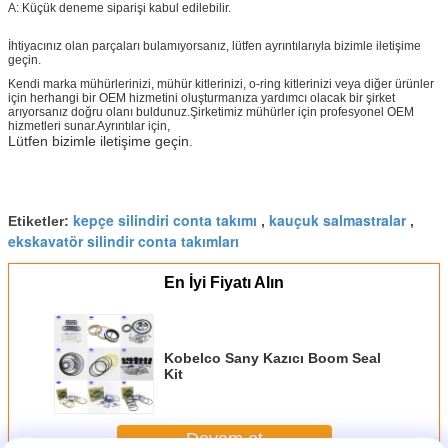
A: Küçük deneme siparişi kabul edilebilir.
İhtiyacınız olan parçaları bulamıyorsanız, lütfen ayrıntılarıyla bizimle iletişime
geçin.
Kendi marka mühürlerinizi, mühür kitlerinizi, o-ring kitlerinizi veya diğer ürünler
için herhangi bir OEM hizmetini oluşturmanıza yardımcı olacak bir şirket
arıyorsanız doğru olanı buldunuz.Şirketimiz mühürler için profesyonel OEM
hizmetleri sunar.Ayrıntılar için,
Lütfen bizimle iletişime geçin.
kepçe silindiri conta takımı
kauçuk salmastralar
Etiketler:
,
,
ekskavatör silindir conta takımları
En İyi Fiyatı Alın
Kobelco Sany Kazıcı Boom Seal
Kit
Devam et