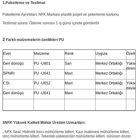
1.
Paketleme ve Teslimat
Paketleme Ayrıntıları: NFK Markası plastik poşet ve şekerleme kartonu
Teslimat süresi: Ödeme sonrası 1 iş günü içinde gönderilir
2
.
Farklı malzemelerin özellikleri PU
Evet.
Malzeme
Renk
Uygula
Özellik
Geri dönüşü
PU -U801
Sarı
Merkez Ortaklığı
Yüksek
direnci
SPNRI
PU -U641
Mavi
Merkez Ortaklığı
CSI.
PU -U652
Mavi
Merkez Ortaklığı
Yüksek
dayanı
Geri dönüşü
PU -U641
Mavi
Merkez Ortaklığı
3
NFK Yüksek Kaliteli Mühür Üretimi Uzmanları:
.
NFK Seal, Hidrolik kırıcı mühürleme kitleri, Kazı makinesi mühürleme kitleri,
vinç mühürleme kitleri, Tekerlek yükleyiciler mühürleme kitleri, sürünen dozer