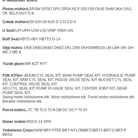
4- Mühürlüler listesi.
Piston mühürü:
SPGW SPGO SPG SPGA NCF ODI OSI OUIS OHM OKH DAS,
OK SELA OUY D-8
Çubuk mühürü:
IDI IUH ISI IUIS D-2 D-3 D-6
U Seal:
UPI UPH USH USI V99F V96H UN
Buff Seal:
HBTS HBY HBTTS D-14
Silgi mührü
: DKB DKBI DKBI3 DKBZ DKI, DWI DKH
DWIR
DSI LBI LBH VAY DH
ME-2 ME-8
Yüzük giyen:
WR KZT RYT
FOK KİTleri -
BOOM CYL SEAL KIT. MAIN PUMP SEAL KIT. HYDRAULIC PUMP
SEAL KIT. ARM CYL SEAL KIT. PIOLVE VALVE SEAL KIT. BUCKET CYL SEAL
KIT. CONTROL VALVE SEAL KIT.
ADJ CYL SEAL KIT, PUMP PLUNGE SEAL KIT, CENTER JOINT KIT, GEAR
PUMP SEAL KIT.
Swing motor mühürleme kiti. Valve mühürleme kiti. Travel motor mühürleme kiti.
Breaker mühürleme kiti.
Petrol mührü...
TC TB TCV TCN DB DC DCY TC4Y
Döner mühür:
ROI D-14 SPN
Yedekleme Çınarı:
N4W BRT-PTFE BRT-NYLON
BRT2
BRT3 BRT-G BRT-P
BRN2