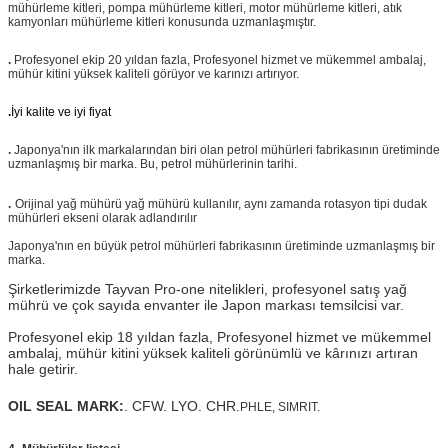
mühürleme kitleri, pompa mühürleme kitleri, motor mühürleme kitleri, atık
kamyonları mühürleme kitleri konusunda uzmanlaşmıştır.
.
Profesyonel ekip 20 yıldan fazla, Profesyonel hizmet ve mükemmel ambalaj,
mühür kitini yüksek kaliteli görüyor ve karınızı artırıyor.
.
İyi kalite ve iyi fiyat
.
Japonya'nın ilk markalarından biri olan petrol mühürleri fabrikasının üretiminde
uzmanlaşmış bir marka. Bu, petrol mühürlerinin tarihi.
.
Orijinal yağ mühürü yağ mühürü kullanılır, aynı zamanda rotasyon tipi dudak
mühürleri ekseni olarak adlandırılır
Japonya'nın en büyük petrol mühürleri fabrikasının üretiminde uzmanlaşmış bir
marka.
Şirketlerimizde Tayvan Pro-one nitelikleri, profesyonel satış yağ
mührü ve çok sayıda envanter ile Japon markası temsilcisi var.
Profesyonel ekip 18 yıldan fazla, Profesyonel hizmet ve mükemmel
ambalaj, mühür kitini yüksek kaliteli görünümlü ve kârınızı artıran
hale getirir.
OIL SEAL MARK:
. CFW. LYO. CHR.
PHLE, SIMRIT.