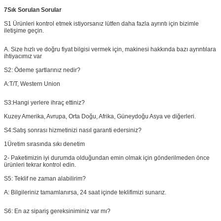
7Sık Sorulan Sorular
S1 Ürünleri kontrol etmek istiyorsanız lütfen daha fazla ayrıntı için bizimle
iletişime geçin.
A. Size hızlı ve doğru fiyat bilgisi vermek için, makinesi hakkında bazı ayrıntılara
ihtiyacımız var
S2: Ödeme şartlarınız nedir?
A:
T/T, Western Union
S3:
Hangi yerlere ihraç ettiniz?
Kuzey Amerika, Avrupa, Orta Doğu, Afrika, Güneydoğu Asya ve diğerleri.
S4:
Satış sonrası hizmetinizi nasıl garanti edersiniz?
1Üretim sırasında sıkı denetim
2- Paketimizin iyi durumda olduğundan emin olmak için gönderilmeden önce
ürünleri tekrar kontrol edin.
S5: Teklif ne zaman alabilirim?
A: Bilgileriniz tamamlanırsa, 24 saat içinde teklifimizi sunarız.
S6: En az sipariş gereksiniminiz var mı?