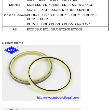
Kobelco
SK07 SK60 SK75 SK60-8 SK120 SK120-3 SK130
SK220-1 SK230-6 SK250-6 SK200-8 SK210-8
Doosan / Daewoo
DH60-7 DH80-7 DH130 DH215-7 DH215-9 DH220-5
DH220-2 DH220-3
DH150 DH300 DH330-3 DH300-5 DH420LC-7
AB
EC210BLC EC140BLC EC290B EC360B
210 240
Sumitomo
SH120 SH75 SH100 S280 S280FA S280F2 S281 S340
6. resim izleme
S265F2
SH200 SH200A3
Kato.
HD550 HD450 HD800-7 HD400SEM HD700-2 HD700-5
HD700-7 HD800SD-5 HD900-7
HD820-2 HD820 HD770-1 HD770-2 HD880-1 HD850
HD250 HD400
Diğer markalar
CLG200 Sunward60 Sunward70
XG820