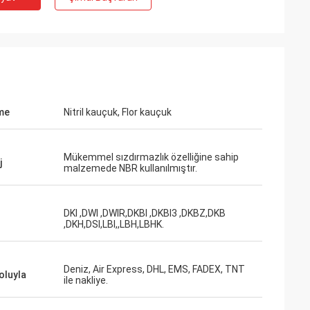
me
Nitril kauçuk, Flor kauçuk
Mükemmel sızdırmazlık özelliğine sahip
j
malzemede NBR kullanılmıştır.
DKI ,DWI ,DWIR,DKBI ,DKBI3 ,DKBZ,DKB
,DKH,DSI,LBI,,LBH,LBHK.
Deniz, Air Express, DHL, EMS, FADEX, TNT
oluyla
ile nakliye.