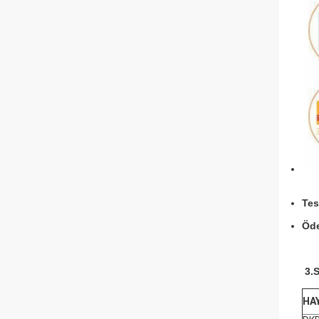
Tes
Öde
3.
S
HAY