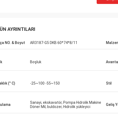
ÜN AYRINTILARI
ça NO. & Boyut
AR3187-G5 DKB 60*74*8/11
Malze
k
Boşluk
Avanta
klık (° C)
-25~100 -55~150
Stil
Sanayi, ekskavatör, Pompa Hidrolik Makine
ulama
Geliş Y
Döner Mil, buldozer, Hidrolik yükleyici
Mutakilwa Wilson afrika