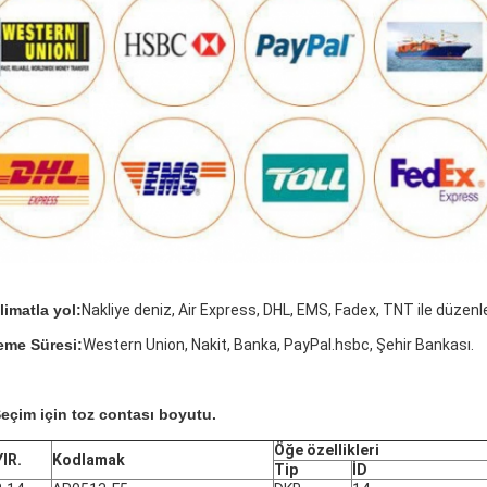
limatla yol:
Nakliye deniz, Air Express, DHL, EMS, Fadex, TNT ile düzenley
me Süresi:
Western Union, Nakit, Banka, PayPal.hsbc, Şehir Bankası.
eçim için toz contası boyutu.
Öğe özellikleri
IR.
Kodlamak
Tip
İD