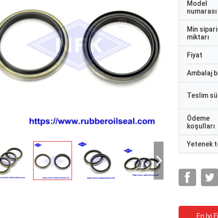
Model
numarası
Min sipari
miktarı
Fiyat
Ambalaj bi
Teslim sü
Ödeme
koşulları
Yetenek t
En Iyi F