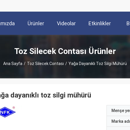
ımızda
Ürünler
Videolar
Etkinlikler
B
Toz Silecek Contası Ürünler
Ana Sayfa
/
Toz Silecek Contası
/
Yağa Dayanıklı Toz Silgi Mühürü
ğa dayanıklı toz silgi mühürü
Menşe yer
Marka ad