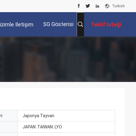
Turkish
SG Gösterisi
izimle Iletişim
Teklif Isteği
Kur
i
Japonya Tayvan
ı
JAPAN: TAIWAN: LYO