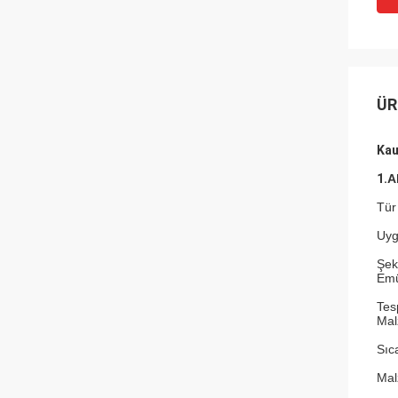
ÜR
Kau
1.
A
Tür
Uyg
Şek
Emül
Tesp
Mal
Sıca
Mal