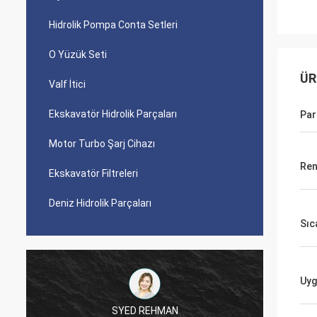
Hidrolik Pompa Conta Setleri
O Yüzük Seti
ÜR
Valf İtici
Ekskavatör Hidrolik Parçaları
Par
Motor Turbo Şarj Cihazı
Ren
Ekskavatör Filtreleri
Deniz Hidrolik Parçaları
Sıca
Uyg
SYED REHMAN