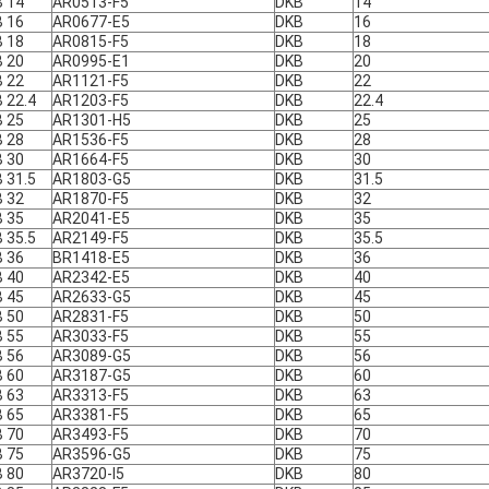
 14
AR0513-F5
DKB
14
 16
AR0677-E5
DKB
16
 18
AR0815-F5
DKB
18
 20
AR0995-E1
DKB
20
 22
AR1121-F5
DKB
22
 22.4
AR1203-F5
DKB
22.4
 25
AR1301-H5
DKB
25
 28
AR1536-F5
DKB
28
 30
AR1664-F5
DKB
30
 31.5
AR1803-G5
DKB
31.5
 32
AR1870-F5
DKB
32
 35
AR2041-E5
DKB
35
 35.5
AR2149-F5
DKB
35.5
 36
BR1418-E5
DKB
36
 40
AR2342-E5
DKB
40
 45
AR2633-G5
DKB
45
 50
AR2831-F5
DKB
50
 55
AR3033-F5
DKB
55
 56
AR3089-G5
DKB
56
 60
AR3187-G5
DKB
60
 63
AR3313-F5
DKB
63
 65
AR3381-F5
DKB
65
 70
AR3493-F5
DKB
70
 75
AR3596-G5
DKB
75
 80
AR3720-I5
DKB
80