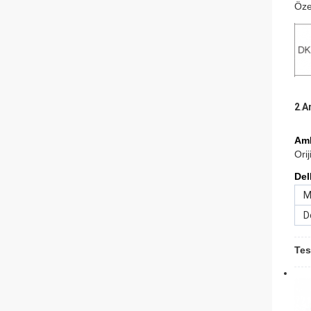
Öze
2
.
A
Amb
Orij
Del
M
D
Tes