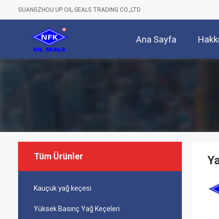
GUANGZHOU UP OIL-SEALS TRADING CO.,LTD
Ana Sayfa
Hakk
Tüm Ürünler
Ya
Kauçuk yağ keçesi
Yüksek Basınç Yağ Keçeleri