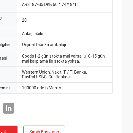
AR3187-G5 DKB 60 * 74 * 8/11
ş
20
Anlaşılabilir
lgileri
Orijinal fabrika ambalajı
Goods1-2 gün stokta mal varsa. 10-15 gün
resi
mal kalıplama ile stokta yoksa.
Western Union, Nakit, T / T, Banka,
PayPal.HSBC, Citi Bankası
emini
100000 adet /Month
iyat
Şimdi Başvurun