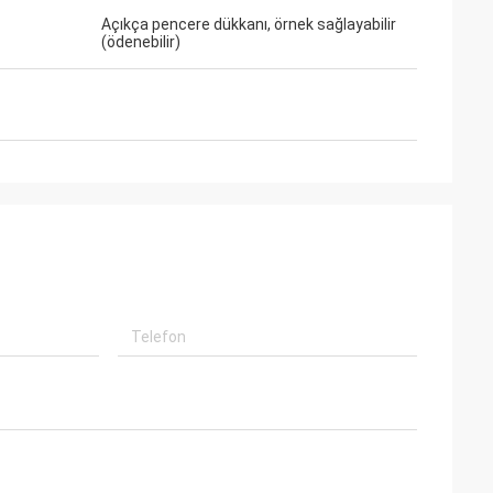
Açıkça pencere dükkanı, örnek sağlayabilir
an profesyonel
(ödenebilir)
r kaliteli,
rtion olacak.