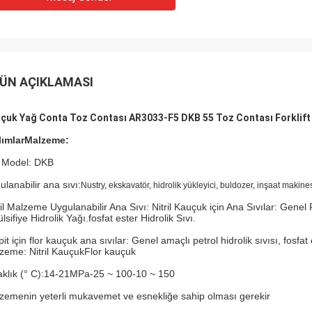
ÜN AÇIKLAMASI
çuk Yağ Conta Toz Contası AR3033-F5 DKB 55 Toz Contası Forklift Si
lımlar
Malzeme:
 Model: DKB
ulanabilir ana sıvı:
Nustry, ekskavatör, hidrolik yükleyici, buldozer, inşaat makine
il Malzeme Uygulanabilir Ana Sıvı: Nitril Kauçuk için Ana Sıvılar: Genel P
sifiye Hidrolik Yağı.fosfat ester Hidrolik Sıvı.
it için flor kauçuk ana sıvılar: Genel amaçlı petrol hidrolik sıvısı, fosfat e
zeme: Nitril Kauçuk
Flor kauçuk
klık (° C):
14-21
MPa
-25 ~ 100
-10 ~ 150
zemenin yeterli mukavemet ve esnekliğe sahip olması gerekir