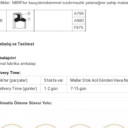
llikler: NBR
Flor kauçuk
mükemmel sızdırmazlık yeteneğine sahip malzem
mbalaj ve Teslimat
alaj
alet
inal fabrika ambalajı
lvery Time:
iktar (parçalar)
Stokta var
Mallar Stok Acil Gönderi Hava N
ellvery Time (günler)
1-2 gün
7-15 gün
limatla Ödeme Süresi Yolu: