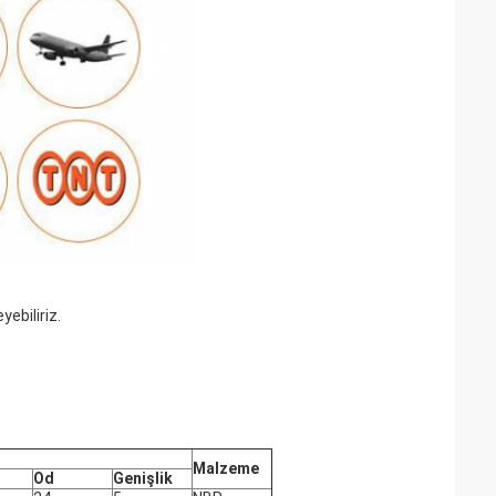
ebiliriz.
Malzeme
Od
Genişlik