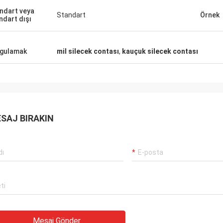
Carlo
ndart veya
şteriler, işler hala her zamanki gibi,
Standart
Örnek
İyi Tedarikçi ve her zam
ndart dışı
rünleri% 100 orijinal, olağanüstü
önerilerde bulunmak, malla
rmansı. Hızlı sevkiyat ve çok
gelecekte uzun bir coope
met Ben 5 yıldız hak ediyor!
gulamak
mil silecek contası
,
kauçuk silecek contası
SAJ BIRAKIN
Mesaj Gönder