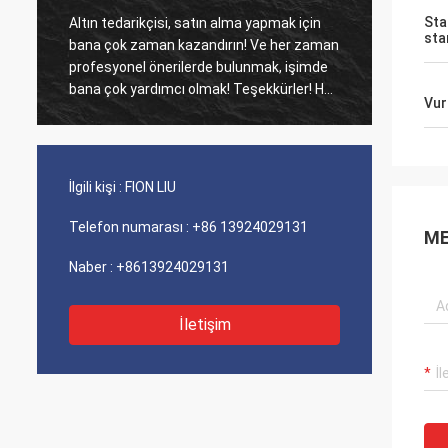
Sta
Altın tedarikçisi, satın alma yapmak için
Eski mü
sta
bana çok zaman kazandırın! Ve her zaman
Ajans ü
profesyonel önerilerde bulunmak, işimde
maliyet perfo
bana çok yardımcı olmak! Teşekkürler! Her
iyi hiz
Vur
şey en iyi sırada, kaliteli mallar, hızlı
sevkiyat ve tavsiye ettiğim çok iyi hizmet.
5 yıldız hak ediyor! Ürünleriniz de iyi ve
kaliteli görünüyor ve satın almak için
İlgili kişi :
FION LIU
compnay ile iletişime geçecek Daha fazla
Telefon numarası :
+86 13924029131
ME
Naber :
+8613924029131
İletişim