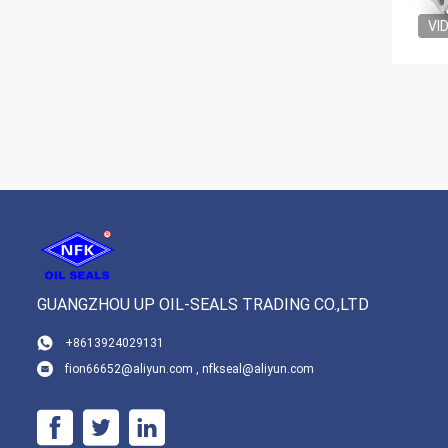
VI
GUANGZHOU UP OIL-SEALS TRADING CO.,LTD
+8613924029131
fion66652@aliyun.com , nfkseal@aliyun.com