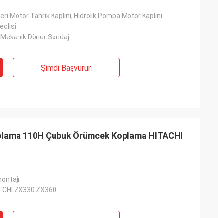
eri Motor Tahrik Kaplini, Hidrolik Pompa Motor Kaplini
eclisi
 Mekanik Döner Sondaj
Şimdi Başvurun
plama 110H Çubuk Örümcek Koplama HITACHI
montajı
ITCHI ZX330 ZX360