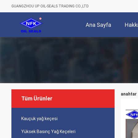
GUANGZHOU UP OIL-SEALS TRADING CO.,LTD
Ana Sayfa
Hakk
anahtar 
Tüm Ürünler
Kauçuk yağ keçesi
Yüksek Basınç Yağ Keçeleri