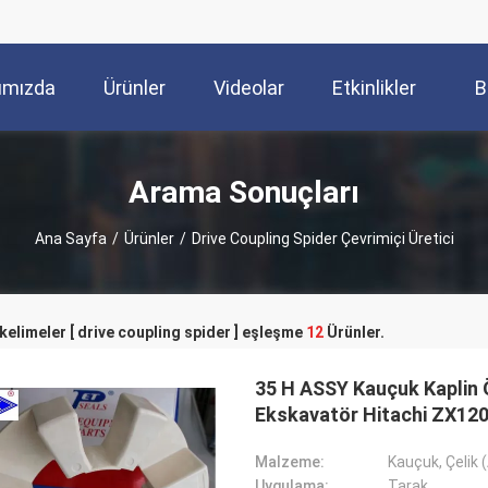
ımızda
Ürünler
Videolar
Etkinlikler
B
Arama Sonuçları
Ana Sayfa
/
Ürünler
/
Drive Coupling Spider Çevrimiçi Üretici
kelimeler [ drive coupling spider ] eşleşme
12
Ürünler.
35 H ASSY Kauçuk Kaplin 
Ekskavatör Hitachi ZX12
Malzeme:
Kauçuk, Çelik
Uygulama:
Tarak