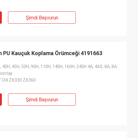
an profesyonel
r kaliteli,
Şimdi Başvurun
rtion olacak.
çin PU Kauçuk Koplama Örümceği 4191663
: 25H, 30H, 35H, 40H, 45H, 50H, 90H, 110H, 140H, 160H, 240H 4A, 4AS, 8A, 8AS, 16A, 16As, 22a, 22as,
montajı
ITCHI ZX330 ZX360
Şimdi Başvurun