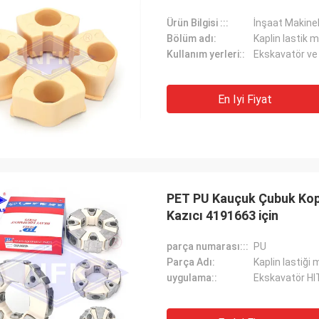
Ürün Bilgisi :::
İnşaat Makinel
Bölüm adı:
Kaplin lastik m
Kullanım yerleri::
Ekskavatör ve
En Iyi Fiyat
PET PU Kauçuk Çubuk Ko
Kazıcı 4191663 için
parça numarası:::
PU
Parça Adı:
Kaplin lastiği 
uygulama::
Ekskavatör H