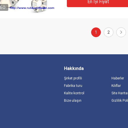
En Iyi Fiyat
DEO
1
2
Hakkında
Şirket profili
Haberler
Fabrika turu
Kılıflar
Kalite kontrol
Site Harita
Bize ulaşın
Gizlilik Pol