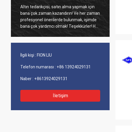
Altın tedarikçisi, satın alma yapmak için
Eski mü
bana çok zaman kazandırın! Ve her zaman
Ajans ü
profesyonel önerilerde bulunmak, işimde
maliyet perfo
bana çok yardımcı olmak! Teşekkürler! Her
iyi hiz
şey en iyi sırada, kaliteli mallar, hızlı
sevkiyat ve tavsiye ettiğim çok iyi hizmet.
5 yıldız hak ediyor! Ürünleriniz de iyi ve
kaliteli görünüyor ve satın almak için
İlgili kişi :
FION LIU
compnay ile iletişime geçecek Daha fazla
Telefon numarası :
+86 13924029131
Naber :
+8613924029131
İletişim