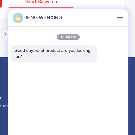
Şimdi Başvurun
DENG WENXING
10:44 PM
Good day, what product are you looking 
for?
Ürünler
Kauçuk yağ keçesi
Yüksek Basınç Yağ Keçeleri
sı
Deniz Yağ Keçeleri
itikası
Tüm Kategoriler