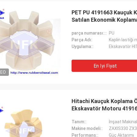
PET PU 4191663 Kauçuk K
Satılan Ekonomik Koplam
parça numarası:::
PU
Parça Adı:
Kaplin lastiği 
Uygulama::
Ekskavatör H
En Iyi Fiyat
DEO
Hitachi Kauçuk Koplama 
Ekskavatör Motoru 4191
Tanım::
İnşaat Makinal
Makine modeli::
ZAXIS330 ZX3
Mutakilwa Wilson afrika
Performans::
Güç Aktarımı