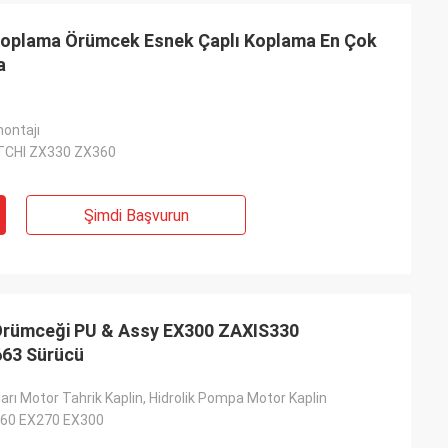
oplama Örümcek Esnek Çaplı Koplama En Çok
a
montajı
ITCHI ZX330 ZX360
Şimdi Başvurun
Örümceği PU & Assy EX300 ZAXIS330
663 Sürücü
arı Motor Tahrik Kaplin, Hidrolik Pompa Motor Kaplin
60 EX270 EX300