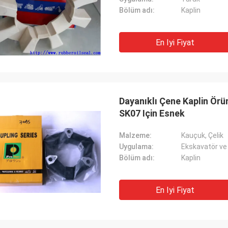
Bölüm adı:
Kaplin
En Iyi Fiyat
Dayanıklı Çene Kaplin Ör
SK07 Için Esnek
Malzeme:
Kauçuk, Çelik
Uygulama:
Ekskavatör ve
Bölüm adı:
Kaplin
En Iyi Fiyat