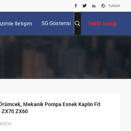
Turkish
SG Gösterisi
izimle Iletişim
Teklif Isteği
Kur
Örümcek, Mekanik Pompa Esnek Kaplin Fit
0 ZX70 ZX60
 (ASSY)