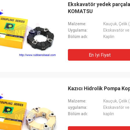
Ekskavatör yedek parçalar
KOMATSU
Malzeme:
Kauçuk, Çelik
Uygulama:
Ekskavatör ve
Bölüm adı:
Kaplin
En Iyi Fiyat
Kazıcı Hidrolik Pompa Ko
Malzeme:
Kauçuk, Çelik
uygulama:
Ekskavatör ve
Bölüm adı:
kaplin