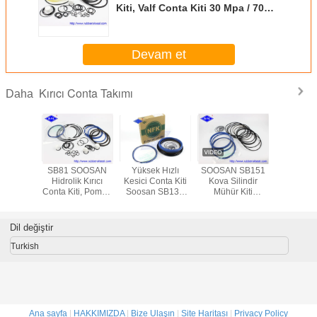
Kiti, Valf Conta Kiti 30 Mpa / 70
Mpa Basınç
Devam et
Kırıcı Conta Takımı
Daha
KAWA
SB81 SOOSAN
Yüksek Hızlı
SOOSAN SB151
Atlas Copc
ıcı Conta
Hidrolik Kırıcı
Kesici Conta Kiti
Kova Silindir
çekiç azot
 Conta Kiti
Conta Kiti, Pompa
Soosan SB131
Mühür Kiti
/ 70 Mpa
Conta Kiti
SB121 SB100 Tipi
Mekanik Tip Tamir
ınç
Mekanik Stil
Yedek parça
Parçaları
Dil değiştir
Turkish
Ana sayfa
|
HAKKIMIZDA
|
Bize Ulaşın
|
Site Haritası
|
Privacy Policy