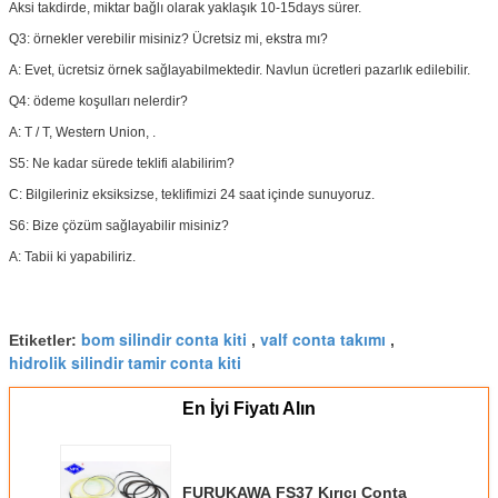
Aksi takdirde, miktar bağlı olarak yaklaşık 10-15days sürer.
Q3: örnekler verebilir misiniz?
Ücretsiz mi, ekstra mı?
A: Evet, ücretsiz örnek sağlayabilmektedir.
Navlun ücretleri pazarlık edilebilir.
Q4: ödeme koşulları nelerdir?
A:
T / T, Western Union, .
S5: Ne kadar sürede teklifi alabilirim?
C: Bilgileriniz eksiksizse, teklifimizi 24 saat içinde sunuyoruz.
S6: Bize çözüm sağlayabilir misiniz?
A: Tabii ki yapabiliriz.
bom silindir conta kiti
valf conta takımı
Etiketler:
,
,
hidrolik silindir tamir conta kiti
En İyi Fiyatı Alın
FURUKAWA FS37 Kırıcı Conta