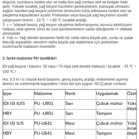
düşürür, sızıntılara neden olur ve hatta tüm yağ contası sert ve kırılgan hale
gelir. Yüksek sıcaklık, yağ keçesi hacminin genleşmesini, yumuşak olmasını
sağlar, hareket yağ keçesi sürtünme direncinin hızla artmasına neden olur ve
sıkıştırma kapasitesini azaltır. Poliüretan veya kauçuk yağ keçesinin sürekli
çalışmasını önerin - 10 ℃ ~ + 80 ℃ sıcaklık aralığı.
3. = = "yüksek basınç yağ keçesi sıkıştırma deformasyonu, kovucu ekstrüzyon
halkası, oluk işleme yönü de özel gereksinimlere sahip olduğunda => dikkate
alınmalıdır.
4. Yük => Yağ silindiri tamamen farklı bir rolde daha büyük yük, conta ve yatak
bileziği taşıyabilir, silindirin daha büyük yük alabilmesi için poliüretan
sızdırmazlık halkasını önerebilir
2. farklı malzeme PU özellikleri
IDI yağ keçesi / basıncı: 30 mpa / 70 mpa (artı destek halkası) / sıcaklık: - 35 ℃ ~
100 ℃ /
Hız: 0,5 m / s / büyük kesit tasarımı, geniş basınç aralığı, mükemmel aşınma
direnci ve sızdırmazlık kapasitesi / ürün tipi için uygun: ISI (Çubuk contası)
tpye
Malzeme
Renk
Uygulamak
Özelli
IDI ISI IUIS
PU -U801
Sarı
Çubuk mühür
Yükse
dayan
HBY
PU -U801
Sarı
Tampon
IDI ISI IUS
PU-U641
Mavi
Çubuk mühür
Yüks
sıcakl
HBY
PU-U641
Mavi
Tampon
dayanı