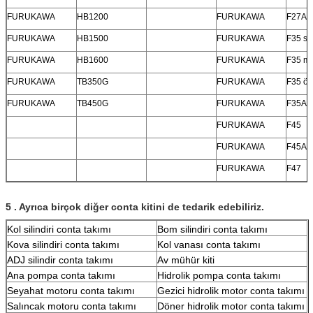
FURUKAWA
HB1200
FURUKAWA
F27A
FURUKAWA
HB1500
FURUKAWA
F35 sa
FURUKAWA
HB1600
FURUKAWA
F35 ma
FURUKAWA
TB350G
FURUKAWA
F35 öz
FURUKAWA
TB450G
FURUKAWA
F35A
FURUKAWA
F45
FURUKAWA
F45A
FURUKAWA
F47
5
.
Ayrıca birçok diğer conta kitini de tedarik edebiliriz.
Kol silindiri conta takımı
Bom silindiri conta takımı
Kova silindiri conta takımı
Kol vanası conta takımı
ADJ silindir conta takımı
Av mühür kiti
Ana pompa conta takımı
Hidrolik pompa conta takımı
Seyahat motoru conta takımı
Gezici hidrolik motor conta takımı
Salıncak motoru conta takımı
Döner hidrolik motor conta takımı