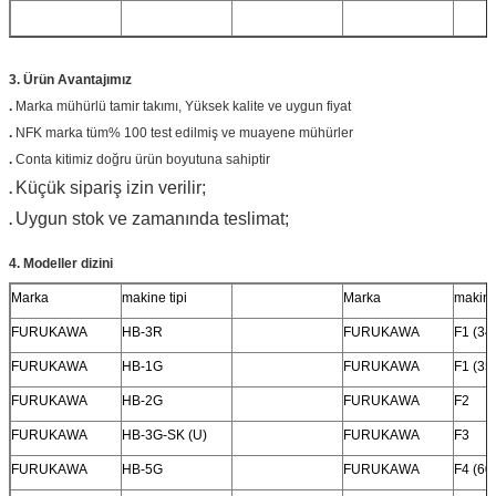
3. Ürün
Avantajımız
.
Marka mühürlü tamir takımı,
Yüksek kalite ve uygun fiyat
.
NFK marka tüm% 100 test edilmiş ve muayene mühürler
.
Conta kitimiz doğru ürün boyutuna sahiptir
Küçük sipariş izin verilir;
.
Uygun stok ve zamanında teslimat;
.
4. Modeller dizini
Marka
makine tipi
Marka
makine 
FURUKAWA
HB-3R
FURUKAWA
F1 (34
FURUKAWA
HB-1G
FURUKAWA
F1 (35
FURUKAWA
HB-2G
FURUKAWA
F2
FURUKAWA
HB-3G-SK (U)
FURUKAWA
F3
FURUKAWA
HB-5G
FURUKAWA
F4 (60