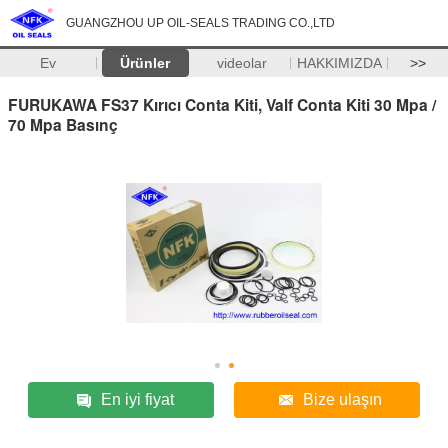
GUANGZHOU UP OIL-SEALS TRADING CO.,LTD
Ev
Ürünler
videolar
HAKKIMIZDA
>>
FURUKAWA FS37 Kırıcı Conta Kiti, Valf Conta Kiti 30 Mpa /
70 Mpa Basınç
En iyi fiyat
Bize ulaşın