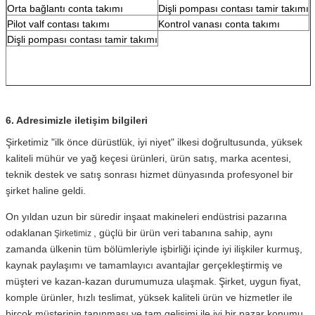
Orta bağlantı conta takımı
Dişli pompası contası tamir takımı
Pilot valf contası takımı
Kontrol vanası conta takımı
Dişli pompası contası tamir takımı
6. Adresimizle iletişim bilgileri
Şirketimiz "ilk önce dürüstlük, iyi niyet" ilkesi doğrultusunda, yüksek
kaliteli mühür ve yağ keçesi ürünleri, ürün satış, marka acentesi,
teknik destek ve satış sonrası hizmet dünyasında profesyonel bir
şirket haline geldi.
On yıldan uzun bir süredir inşaat makineleri endüstrisi pazarına
odaklanan
, güçlü bir ürün veri tabanına sahip, aynı
Şirketimiz
zamanda ülkenin tüm bölümleriyle işbirliği içinde iyi ilişkiler kurmuş,
kaynak paylaşımı ve tamamlayıcı avantajlar gerçekleştirmiş ve
müşteri ve kazan-kazan durumumuza ulaşmak.
Şirket, uygun fiyat,
komple ürünler, hızlı teslimat, yüksek kaliteli ürün ve hizmetler ile
birçok müşterinin tanınması ve tam gelişimi ile iyi bir pazar konumu