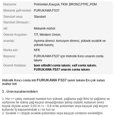
Malzeme:
Poliüretan,Kauçuk, FKM ,BRONZ,PTFE,,POM
Mekanik şaft modeli:
FURUKAWA FS37
Standart veya
Standart
Standart Olmayan:::
stil:
Mekanik mühür
Ödeme Koşulları:
T/T, Western Union,
avantaj::
Aşınma direnci: korozyon direnci, yüksek sıcaklık ve
yüksek basınç
Marka adı::
NFK
Başvuru::
FURUKAWA FS37 için Hidrolik Kırıcı onarım conta
takımı
bom silindiri conta takımı
valf conta takımı
Önemli Noktalar:
,
,
FURUKAWA FS37 onarım conta takımı
FURUKAWA FS37
Hidrolik Kırıcı conta kiti
tamir takımı En çok satan
mühür kiti
1
.
Ürün
karakteristikleri
1. Hız => çekiç mekanik hareket hızı yüksek, yağlama yağı filmi iyi yağlama ve
sürtünme ile ısıtma yağ keçesi olmadığından tahrip olabilir, kullanım ömrü
büyük ölçüde azalır, 0,03 m / s ~ 0,8 m'de poliüretan veya kauçuk yağ keçesi
kullanılır İş kapsamındaki s / sn hızı iyi
2. Sıcaklık => düşük sıcaklık poliüretan veya kauçuk contanın esnekliğini