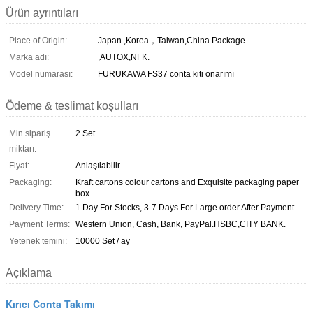
Ürün ayrıntıları
Place of Origin:
Japan ,Korea，Taiwan,China Package
Marka adı:
,AUTOX,NFK.
Model numarası:
FURUKAWA FS37 conta kiti onarımı
Ödeme & teslimat koşulları
Min sipariş
2 Set
miktarı:
Fiyat:
Anlaşılabilir
Packaging:
Kraft cartons colour cartons and Exquisite packaging paper
box
Delivery Time:
1 Day For Stocks, 3-7 Days For Large order After Payment
Payment Terms:
Western Union, Cash, Bank, PayPal.HSBC,CITY BANK.
Yetenek temini:
10000 Set / ay
Açıklama
Kırıcı Conta Takımı