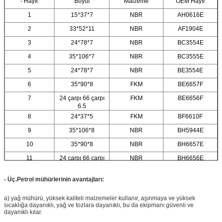
- Hayır.
Boyut
Malzeme
OEM Hayır
1
15*37*7
NBR
AH0616E
2
33*52*11
NBR
AF1904E
3
24*78*7
NBR
BC3554E
4
35*106*7
NBR
BC3555E
5
24*78*7
NBR
BE3554E
6
35*90*8
FKM
BE6657F
7
24 çarpı 66 çarpı
FKM
BE6656F
6.5
8
24*37*5
FKM
BF6610F
9
35*106*8
NBR
BH5944E
10
35*90*8
NBR
BH6657E
11
24 çarpı 66 çarpı
NBR
BH6656E
6.5
- Üç.
Petrol mühürlerinin avantajları:
a) yağ mühürü, yüksek kaliteli malzemeler kullanır, aşınmaya ve yüksek
sıcaklığa dayanıklı, yağ ve tozlara dayanıklı, bu da ekipmanı güvenli ve
dayanıklı kılar.