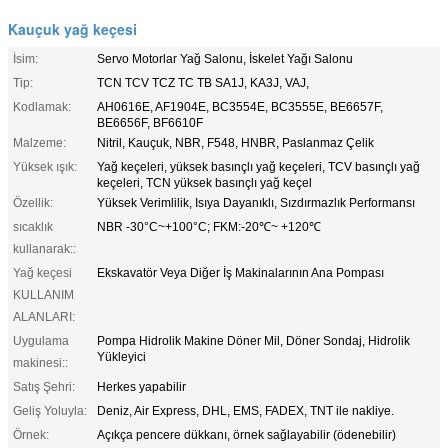
Kauçuk yağ keçesi
İsim:
Servo Motorlar Yağ Salonu, İskelet Yağı Salonu
Tip:
TCN TCV TCZ TC TB SA1J, KA3J, VAJ,
Kodlamak:
AH0616E, AF1904E, BC3554E, BC3555E, BE6657F,
BE6656F, BF6610F
Malzeme:
Nitril, Kauçuk, NBR, F548, HNBR, Paslanmaz Çelik
Yüksek ışık:
Yağ keçeleri, yüksek basınçlı yağ keçeleri, TCV basınçlı yağ
keçeleri, TCN yüksek basınçlı yağ keçel
Özellik:
Yüksek Verimlilik, Isıya Dayanıklı, Sızdırmazlık Performansı
sıcaklık
NBR -30°C~+100°C; FKM:-20℃~ +120℃
kullanarak::
Yağ keçesi
Ekskavatör Veya Diğer İş Makinalarının Ana Pompası
KULLANIM
ALANLARI:
Uygulama
Pompa Hidrolik Makine Döner Mil, Döner Sondaj, Hidrolik
Yükleyici
makinesi::
Satış Şehri:
Herkes yapabilir
Geliş Yoluyla:
Deniz, Air Express, DHL, EMS, FADEX, TNT ile nakliye.
Örnek:
Açıkça pencere dükkanı, örnek sağlayabilir (ödenebilir)