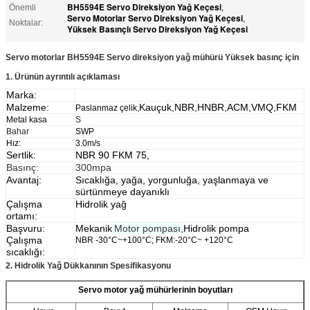
BH5594E Servo Direksiyon Yağ Keçesi
Önemli
,
Servo Motorlar Servo Direksiyon Yağ Keçesi
,
Noktalar:
Yüksek Basınçlı Servo Direksiyon Yağ Keçesi
Servo motorlar BH5594E Servo direksiyon yağ mühürü Yüksek basınç için
1. Ürünün ayrıntılı açıklaması
Marka:
Malzeme:
Kauçuk,NBR,HNBR,ACM,VMQ,FKM
Paslanmaz çelik,
Metal kasa
S
Bahar
SWP
Hız:
3.0
m/s
Sertlik:
NBR 90 FKM 75,
Basınç:
300mpa
Avantaj
:
Sıcaklığa, yağa, yorgunluğa, yaşlanmaya ve
sürtünmeye dayanıklı
Çalışma
Hidrolik yağ
ortamı:
Başvuru:
Mekanik
Motor pompası,
Hidrolik pompa
Çalışma
NBR -30°C~+100°C; FKM:-20°C~ +120°C
sıcaklığı:
2. Hidrolik Yağ Dükkanının Spesifikasyonu
Servo motor yağ mühürlerinin boyutları