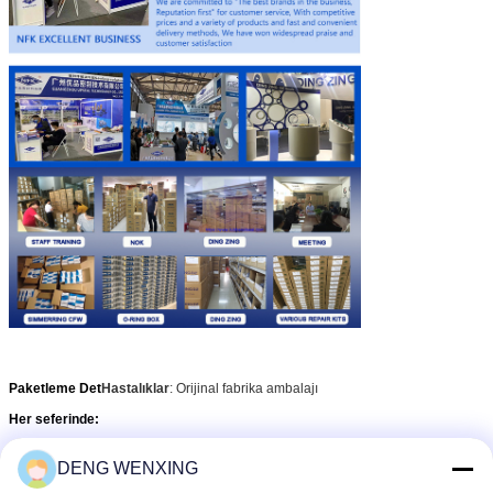
Paketleme Det
Hastalıklar
: Orijinal fabrika ambalajı
Her seferinde:
DENG WENXING
Sayı ((Parçalar)
stokta
Eğer mal stokta değilse Acil 