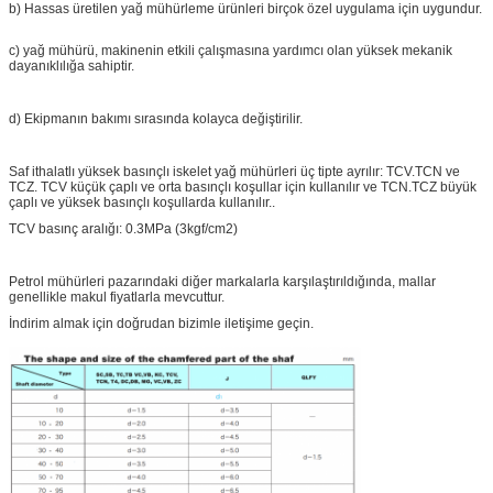
b) Hassas üretilen yağ mühürleme ürünleri birçok özel uygulama için uygundur.
c) yağ mühürü, makinenin etkili çalışmasına yardımcı olan yüksek mekanik
dayanıklılığa sahiptir.
d) Ekipmanın bakımı sırasında kolayca değiştirilir.
Saf ithalatlı yüksek basınçlı iskelet yağ mühürleri üç tipte ayrılır: TCV.TCN ve
TCZ. TCV küçük çaplı ve orta basınçlı koşullar için kullanılır ve TCN.TCZ büyük
çaplı ve yüksek basınçlı koşullarda kullanılır..
TCV basınç aralığı: 0.3MPa (3kgf/cm2)
Petrol mühürleri pazarındaki diğer markalarla karşılaştırıldığında, mallar
genellikle makul fiyatlarla mevcuttur.
İndirim almak için doğrudan bizimle iletişime geçin.