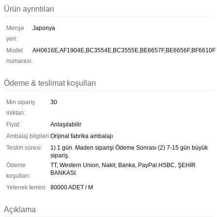
Ürün ayrıntıları
Menşe
Japonya
yeri:
Model
AH0616E,AF1904E,BC3554E,BC3555E,BE6657F,BE6656F,BF6610F
numarası:
Ödeme & teslimat koşulları
Min sipariş
30
miktarı:
Fiyat:
Anlaşılabilir
Ambalaj bilgileri:
Orijinal fabrika ambalajı
Teslim süresi:
1) 1 gün. Maden siparişi Ödeme Sonrası (2) 7-15 gün büyük
sipariş.
Ödeme
TT, Western Union, Nakit, Banka, PayPal.HSBC, ŞEHİR
BANKASI.
koşulları:
Yetenek temini:
80000 ADET / M
Açıklama