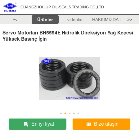
GUANGZHOU UP OIL-SEALS TRADING CO.,LTD
Ev
Ürünler
videolar
HAKKIMIZDA
>>
Servo Motorları BH5594E Hidrolik Direksiyon Yağ Keçesi
Yüksek Basınç İçin
En iyi fiyat
Bize ulaşın