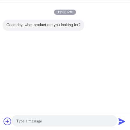
DellHer Zaman ((gün)
1-2 gün
7-15 gün
11:06 PM
Ödeme Süresi Teslimat yoluyla:
Good day, what product are you looking for?
9.
Her biri küçük numaralar.
Birçok mühür hammaddesi, depolama sırasında ürünün görünümünü
değiştirecek ve bu da makul olmayan depolama yöntemleri nedeniyle mühürün
yaşlanmasını hızlandıracaktır.Ürünün hatta pas gibi hasar görecektir.Bu,
mührün ömrünü etkileyecek. Şimdi mührü nasıl kurtaracağımızı göreceğiz.
Herhangi bir sorunuz varsa, lütfen Fion Liu ile iletişime geçin.
İletişim bilgilerimiz:
Wathapp (WeChat): +86 13924029131
Zamanınız olduğunda sorularınızı tartışmak için bizi arayabilir misiniz?
sohbet
Teklif isteği