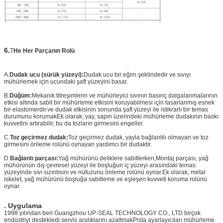
6.
T
He Her Parçanın Rolü
A.
Dudak ucu (sürük yüzeyi):
Dudak ucu bir eğim şeklindedir ve sıvıyı
mühürlemek için ucundaki şaft yüzeyini basar.
B.
Düğüm:
Mekanik titreşimlerin ve mühürleyici sıvının basınç dalgalanmalarının
etkisi altında sabit bir mühürleme etkisini koruyabilmesi için tasarlanmış esnek
bir elastomerdir.ve dudak etkisinin sonunda şaft yüzeyi ile istikrarlı bir temas
durumunu korumakEk olarak, yay, sapın üzerindeki mühürleme dudakının baskı
kuvvetini artırabilir, bu da tozların girmesini engeller.
C.
Toz geçirmez dudak:
Toz geçirmez dudak, yayla bağlantılı olmayan ve toz
girmesini önleme rolünü oynayan yardımcı bir dudaktır.
D.
Bağlantı parçası:
Yağ mühürünü deliklere sabitlerken,Montaj parçası, yağ
mühürünün dış çevresel yüzeyi ile boşluğun iç yüzeyi arasındaki temas
yüzeyinde sıvı sızıntısını ve nüfuzunu önleme rolünü oynar.Ek olarak, metal
iskelet, yağ mühürünü boşluğa sabitleme ve eşleşen kuvveti koruma rolünü
oynar.
. Uygulama
1998 yılından beri Guangzhou UP-SEAL TECHNOLOGY CO., LTD birçok
endüstriyi destekledi.servis aralıklarını azaltmakPista ayarlayıcıları mühürleme