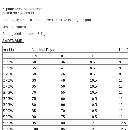
2. paketleme ve teslimat
paketleme Detayları
Ambalaj için plastik ambalaj ve karton, ve istediğiniz gibi.
Teslimat süresi
Sipariş aldıktan sonra 5-7 gün
ŞARTNAME:
madde
Nominal Boyut
L1 + 0
DN
d1
'H
SPGW
50
36
8.5
9
SPGW
55
41
8.5
9
SPGW
60
46
8.5
9
SPGW
63
48
10.5
11
SPGW
65
50
10.5
11
SPGW
70
55
10.5
11
SPGW
75
60
10.5
11
SPGW
80
66
10.5
11
SPGW
85
70
10.5
11
SPGW
90
75
10.5
11
SPGW
95
80
12
12.5
SPGW
100
85
12
12.5