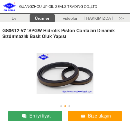
GUANGZHOU UP OIL-SEALS TRADING CO.,LTD
Ev
Ürünler
videolar
HAKKIMIZDA
>>
GS0612-V7 'SPGW Hidrolik Piston Contaları Dinamik
Sızdırmazlık Basit Oluk Yapısı
En iyi fiyat
Bize ulaşın