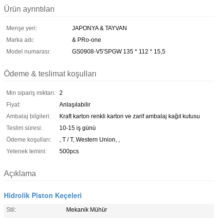
Ürün ayrıntıları
Menşe yeri:
JAPONYA & TAYVAN
Marka adı:
& PRo-one
Model numarası:
GS0908-V5'SPGW 135 * 112 * 15,5
Ödeme & teslimat koşulları
Min sipariş miktarı:
2
Fiyat:
Anlaşılabilir
Ambalaj bilgileri:
Kraft karton renkli karton ve zarif ambalaj kağıt kutusu
Teslim süresi:
10-15 iş günü
Ödeme koşulları:
, T / T, Western Union, ,
Yetenek temini:
500pcs
Açıklama
Hidrolik Piston Keçeleri
Stil:
Mekanik Mühür