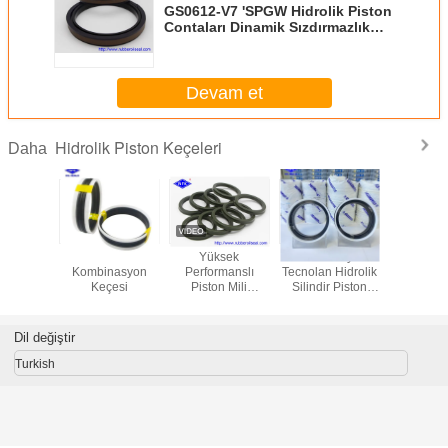
GS0612-V7 'SPGW Hidrolik Piston
Contaları Dinamik Sızdırmazlık
Basit Oluk Yapısı
Devam et
Hidrolik Piston Keçeleri
Daha
780 Kazı
492425 Piston
Yüksek
Kombinasyon
Metall
 hidrolik
Kombinasyon
Performanslı
Tecnolan Hidrolik
Endüstrisi
mühürleri
Keçesi
Piston Mili
Silindir Piston
Piston Dük
Contası NBR FKM
Contası POM
USH Tipi
Malzemesi
Korozyon Direnci
Dil değiştir
Turkish