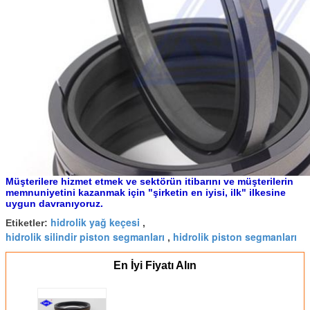
Müşterilere hizmet etmek ve sektörün itibarını ve müşterilerin
memnuniyetini kazanmak için "şirketin en iyisi, ilk" ilkesine
uygun davranıyoruz.
hidrolik yağ keçesi
Etiketler:
,
hidrolik silindir piston segmanları
hidrolik piston segmanları
,
En İyi Fiyatı Alın