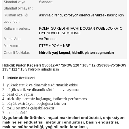
Standart veya
Standart
Standart olmayan::
Rulman özelliği
aşınma direnci, korozyon direnci ve yüksek basınç için
uygundur:
Kullanım yerleri::
KOMATSU KEDI HITACHI DOOSAN KOBELCO KATO
HYUNDAI EC SUMITOMO
Marka Adı::
ve Pro-one
Malzeme::
PTFE + POM + NBR
hidrolik yağ keçesi
hidrolik piston segmanları
Önemli Noktalar:
,
Hidrolik Piston Keçeleri GS0612-V7 'SPGW 120 * 105 * 12 GS0908-V5'SPGW
135 * 112 * 15,5 hidrolik silindir için
1.
ürünün özellikleri
1. yüksek statik ve dinamik sızdırmazlık etkisi
2. düşük statik ve dinamik sürtünme ve aşınma
3. basit oluk yapısı
4. stick-slip ücretsiz başlangıç, istikrarlı performans
5. büyük ekstrüzyon boşluğuna izin ver
6. tozlu ortamda çalışabilecektir
7. uzun ömürlü
Uygulanabilir ürünler: inşaat makineleri endüstrisi, enjeksiyon
makineleri endüstrisi, metalurji endüstrisi, basın endüstrisi,
makine mühendisliği, yağ silindiri fabrikası,