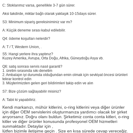
C: Stoklarımız varsa, genellikle 3-7 gün sürer.
Aksi takdirde, miktar bağlı olarak yaklaşık 10-15days sürer.
S3: Minimum sipariş gereksiniminiz var mı?
A: Küçük deneme sırası kabul edilebilir.
Q4: ödeme koşulları nelerdir?
A:
T / T, Western Union, .
S5:
Hangi yerlere ihra yaptınız?
Kuzey Amerika, Avrupa, Orta Doğu, Afrika, Güneydoğu Asya vb.
Q6:
satış sonrası servis nasıl garanti?
1. üretim sırasında sıkı denetim
2. Ambalajın iyi durumda olduğundan emin olmak için sevkiyat öncesi ürünleri
tekrar kontrol edin
3. Müşterimizden gelen geri bildirimleri takip edin ve alın
S7: Bize çözüm sağlayabilir misiniz?
A: Tabii ki yapabiliriz.
Kendi markanızı, mühür kitlerini, o-ring kitlerini veya diğer ürünler
için diğer OEM servislerini oluşturmanıza yardımcı olacak bir şirket
arıyorsanız.
Doğru olanı buldun.
Şirketimiz conta conta kitleri, o-ring
kitler ve diğer ürünler konusunda profesyonel OEM hizmetleri
sunmaktadır.
Detaylar için ,
lütfen bizimle iletişime geçin .
Size en kısa sürede cevap vereceğiz.