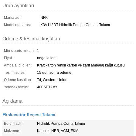
Ürün ayrıntıları
Marka adı:
NFK
Model numarası:
K3V112DT Hidrolik Pompa Contası Takımı
Ödeme & teslimat koşulları
Min sipariş miktarı:
1
Fiyat:
negotiations
Ambalaj bilgileri:
Kraft karton renkli karton ve zarif ambalaj kağıt kutusu
Teslim süresi:
15 gün sonra ödeme
Ödeme koşulları:
T/t, Western Union,
Yetenek temini:
400SET / AY
Açıklama
Ekskavatör Keçesi Takımı
Bölüm adı::
Hidrolik Pompa Conta Takımı
Malzeme::
Kauçuk, NBR, ACM, FKM