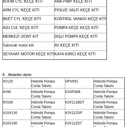
BOOM CYL 'KEÇE KİTİ
ANA PIMP KEÇE KİTİ
ARM CYL 'KEÇE KİTİ
PİOLVE VALFİ KEÇE KİTİ
BKET CYL 'KEÇE KİTİ
KONTROL VANASI KEÇE KİTİ
ADJ CUL 'KEÇE KİTİ
POMPA KEÇE KEÇE KİTİ
MERKEZİ JIONT KIT
DİŞLİ POMPA KEÇE KİTİ
Salıncak motor kiti
AV KEÇE KİTİ
SEYAHAT MOTOR KEÇE KİTİ
KAYA KIRICI KEÇE KİTİ
.
4
Modeller dizini
4V125
Hidrolik Pompa
HPV091
Hidrolik Pompa
Conta Takımı
Conta Takımı
4V90
Hidrolik Pompa
K3SP36B
Hidrolik Pompa
Conta Takımı
Conta Takımı
6V160
Hidrolik Pompa
K3V112BDT
Hidrolik Pompa
Conta Takımı
Conta Takımı
A10V130
Hidrolik Pompa
K3V112DP
Hidrolik Pompa
Conta Takımı
Conta Takımı
A10V190
Hidrolik Pompa
K3V112DT
Hidrolik Pompa