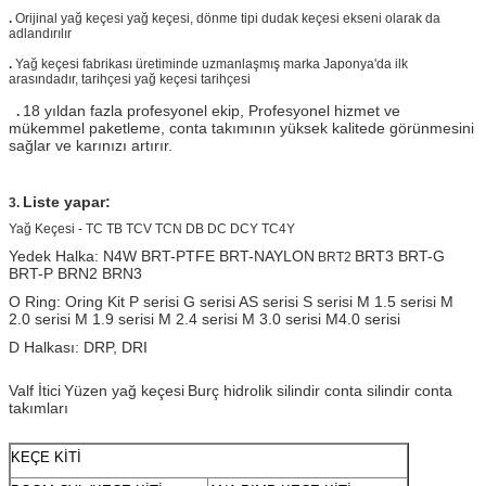
.
Orijinal yağ keçesi yağ keçesi, dönme tipi dudak keçesi ekseni olarak da
adlandırılır
.
Yağ keçesi fabrikası üretiminde uzmanlaşmış marka Japonya'da ilk
arasındadır, tarihçesi yağ keçesi tarihçesi
18 yıldan fazla profesyonel ekip, Profesyonel hizmet ve
.
mükemmel paketleme, conta takımının yüksek kalitede görünmesini
sağlar ve karınızı artırır.
Liste yapar:
3.
Yağ Keçesi - TC TB TCV TCN DB DC DCY TC4Y
Yedek Halka: N4W BRT-PTFE BRT-NAYLON
BRT3 BRT-G
BRT2
BRT-P BRN2 BRN3
O Ring: Oring Kit P serisi G serisi AS serisi S serisi M 1.5 serisi M
2.0 serisi M 1.9 serisi M 2.4 serisi M 3.0 serisi M4.0 serisi
D Halkası: DRP, DRI
Valf İtici
Yüzen yağ keçesi
Burç hidrolik silindir conta silindir conta
takımları
KEÇE KİTİ