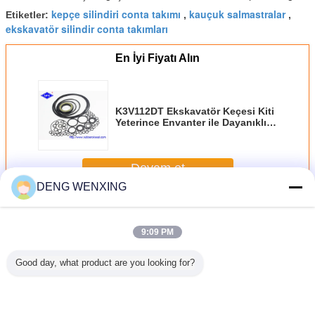
kepçe silindiri conta takımı
kauçuk salmastralar
Etiketler:
,
,
ekskavatör silindir conta takımları
En İyi Fiyatı Alın
K3V112DT Ekskavatör Keçesi Kiti
Yeterince Envanter ile Dayanıklı
Yüksek Basınç
Devam et
DENG WENXING
Ekskavatör Keçesi Takımı
Daha
9:09 PM
Good day, what product are you looking for?
u PC800
390B Kepçe
Dayanıklı
Ekskavatör
EX40
PC850SE
Hidrolik Keçe
Ekskavatör Keçesi
Kontrol Vanası
Ekskav
-69540
Setleri TPFE FKM
Kiti, Pompa
Conta Kiti
Hidrolik