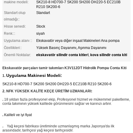
makine modeli:
SK210-8 HD700-7 SK200 SH200 DH220-5 EC210B
R210 SK200-6
Standart olup
Standart
olmadığı::
Hisse senedi:
Stock
Renk:::
siyah
Uygulama alanı ::
Ekskavatör veya diğer inşaat Makineleri Ana pompa
Özellikleri::
Yüksek Basınç Dayanımı, Aşınma Dayanımı
ekskavatör silindir conta kitleri
kova silindir conta kiti
Önemli Noktalar:
,
Ekskavatör parçaları tamir takımları K3V112DT Hidrolik Pompa Conta Kiti
Uygulama
Makinesi Modeli:
1.
SK210-8 HD700-7 SK200 SH200 DH220-5 EC210B R210 SK200-6
2. NFK YÜKSEK KALİTE KEÇE ÜRETİM UZMANLARI:
.
18 yıldan fazla profesyonel ekip, Profesyonel hizmet ve mükemmel paketleme,
conta takımının yüksek kalitede görünmesini sağlar ve karınızı artırır.
.
Kaliteli ve iyi fiyat
.
Yağ keçesi fabrikası üretiminde uzmanlaşmış marka Japonya'da ilk
arasındadır, tarihçesi yağ keçesi tarihçesidir.