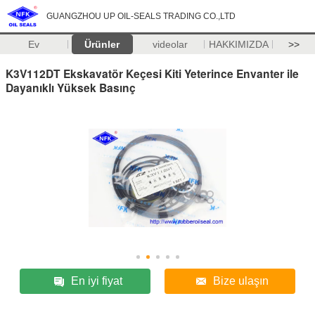
GUANGZHOU UP OIL-SEALS TRADING CO.,LTD
Ev
Ürünler
videolar
HAKKIMIZDA
>>
K3V112DT Ekskavatör Keçesi Kiti Yeterince Envanter ile
Dayanıklı Yüksek Basınç
En iyi fiyat
Bize ulaşın