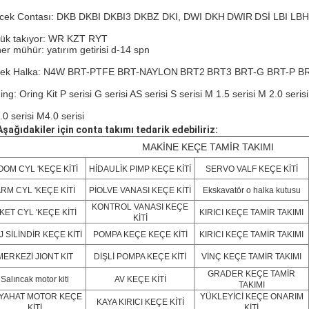
ecek Contası: DKB DKBI DKBI3 DKBZ DKI, DWI DKH
DWIR
DSİ LBI LB
ük takıyor: WR KZT RYT
er mühür: yatırım getirisi d-14 spn
ek Halka: N4W BRT-PTFE BRT-NAYLON
BRT2
BRT3 BRT-G BRT-P B
ng: Oring Kit P serisi G serisi AS serisi S serisi M 1.5 serisi M 2.0 serisi
.0 serisi M4.0 serisi
Aşağıdakiler için conta takımı tedarik edebiliriz:
MAKİNE KEÇE TAMİR TAKIMI
OOM CYL 'KEÇE KİTİ
HİDAULİK PIMP KEÇE KİTİ
SERVO VALF KEÇE KİTİ
RM CYL 'KEÇE KİTİ
PİOLVE VANASI KEÇE KİTİ
Ekskavatör o halka kutusu
KONTROL VANASI KEÇE
KET CYL 'KEÇE KİTİ
KIRICI KEÇE TAMİR TAKIMI
KİTİ
J SİLİNDİR KEÇE KİTİ
POMPA KEÇE KEÇE KİTİ
KIRICI KEÇE TAMİR TAKIMI
MERKEZİ JIONT KIT
DİŞLİ POMPA KEÇE KİTİ
VİNÇ KEÇE TAMİR TAKIMI
GRADER KEÇE TAMİR
Salıncak motor kiti
AV KEÇE KİTİ
TAKIMI
YAHAT MOTOR KEÇE
YÜKLEYİCİ KEÇE ONARIM
KAYA KIRICI KEÇE KİTİ
KİTİ
KİTİ