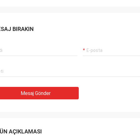
Carlo
şteriler, işler hala her zamanki gibi,
İyi Tedarikçi ve her zam
rünleri% 100 orijinal, olağanüstü
önerilerde bulunmak, malla
rmansı. Hızlı sevkiyat ve çok
gelecekte uzun bir coope
met Ben 5 yıldız hak ediyor!
SAJ BIRAKIN
Mesaj Gönder
ÜN AÇIKLAMASI