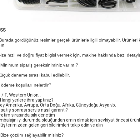
SSS
Burada gördüğünüz resimler gerçek ürünlerle ilgili olmayabilir.
Ürünleri 
ın.
Size hızlı ve doğru fiyat bilgisi vermek için, makine hakkında bazı detayl
 Minimum sipariş gereksiniminiz var mı?
Küçük deneme sırası kabul edilebilir.
 ödeme koşulları nelerdir?
 / T, Western Union, .
Hangi yerlere ihra yaptınız?
ey Amerika, Avrupa, Orta Doğu, Afrika, Güneydoğu Asya vb.
satış sonrası servis nasıl garanti?
üretim sırasında sıkı denetim
Ambalajın iyi durumda olduğundan emin olmak için sevkiyat öncesi ürünle
üşterimizden gelen geri bildirimleri takip edin ve alın
 Bize çözüm sağlayabilir misiniz?