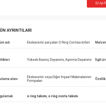
En Iyi F
ÜN AYRINTILARI
üm adı
Ekskavatör parçaları O Ring Contası kitleri
Malze
likleri
Yüksek Basınç Dayanımı, Aşınma Dayanımı
İlgili ü
Ekskavatör veya Diğer İnşaat Makinalarının
ulama alanı
Özellik
Pompaları
gulamak
o ring takımı
,
o ring conta takımı
Mutakilwa Wilson afrika