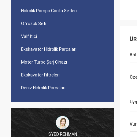
Hidrolik Pompa Conta Setleri
O Yüzük Seti
Valf İtici
ÜR
Ekskavatör Hidrolik Parçaları
Böl
Motor Turbo Şarj Cihazı
Ekskavatör Filtreleri
Özel
Deniz Hidrolik Parçaları
Uyg
Vur
SYED REHMAN