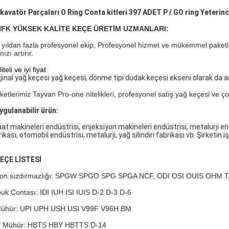
kavatör Parçaları O Ring Conta kitleri 397 ADET P / GO ring Yeterin
NFK YÜKSEK KALİTE KEÇE ÜRETİM UZMANLARI:
 yıldan fazla profesyonel ekip, Profesyonel hizmet ve mükemmel paketl
nızı artırır.
iteli ve iyi fiyat
ijinal yağ keçesi yağ keçesi, dönme tipi dudak keçesi ekseni olarak da adl
rketlerimiz Tayvan Pro-one nitelikleri, profesyonel satış yağ keçesi ve 
uygulanabilir ürün:
aat makineleri endüstrisi, enjeksiyon makineleri endüstrisi, metalurji en
ikası, otomobil endüstrisi, metalurji, yağ silindiri fabrikası vb. Şirketin iş
KEÇE LİSTESİ
ton sızdırmazlığı: SPGW SPGO SPG SPGA NCF, ODI OSI OUIS OHM
uk Contası: IDI IUH ISI IUIS D-2 D-3 D-6
ühür: UPI UPH USH USI V99F V96H BM
f Mühür: HBTS HBY HBTTS D-14