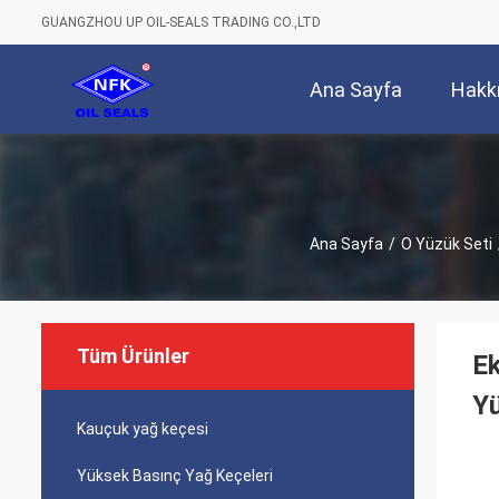
GUANGZHOU UP OIL-SEALS TRADING CO.,LTD
Ana Sayfa
Hakk
Ana Sayfa
/
O Yüzük Seti
Tüm Ürünler
Ek
Yü
Kauçuk yağ keçesi
Yüksek Basınç Yağ Keçeleri