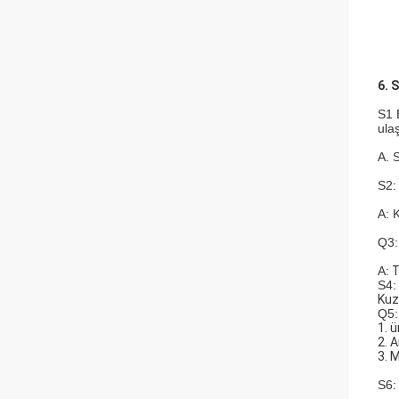
6. 
S1 
ulaş
A. 
S2:
A: 
Q3:
A:
T
S4:
Kuz
Q5:
1. 
2. 
3. M
S6: