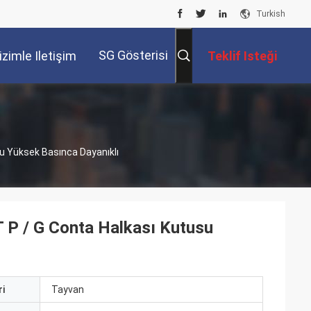
Turkish
SG Gösterisi
izimle Iletişim
Teklif Isteği
Kur
su Yüksek Basınca Dayanıklı
T P / G Conta Halkası Kutusu
i
Tayvan