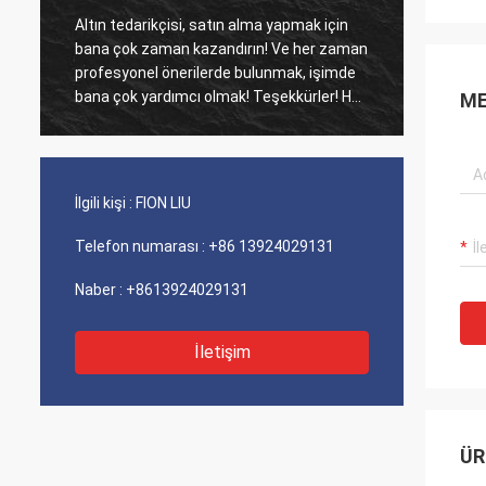
Altın tedarikçisi, satın alma yapmak için
Eski mü
bana çok zaman kazandırın! Ve her zaman
Ajans ü
profesyonel önerilerde bulunmak, işimde
maliyet perfo
bana çok yardımcı olmak! Teşekkürler! Her
iyi hiz
ME
şey en iyi sırada, kaliteli mallar, hızlı
sevkiyat ve tavsiye ettiğim çok iyi hizmet.
5 yıldız hak ediyor! Ürünleriniz de iyi ve
kaliteli görünüyor ve satın almak için
İlgili kişi :
FION LIU
compnay ile iletişime geçecek Daha fazla
Telefon numarası :
+86 13924029131
Naber :
+8613924029131
İletişim
ÜR