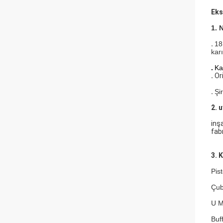
Eks
1.
.
18
karı
.
Kal
.
Or
.
Şi
2. 
inş
fabr
3. 
Pis
Çub
U M
Buf