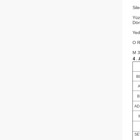
Sil
Yüz
Dön
Yed
O Ri
M 3
.
4
B
A
B
AD
SE