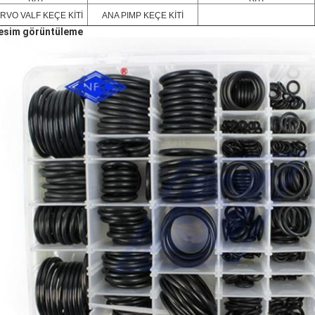
RVO VALF KEÇE KİTİ
ANA PIMP KEÇE KİTİ
resim görüntüleme