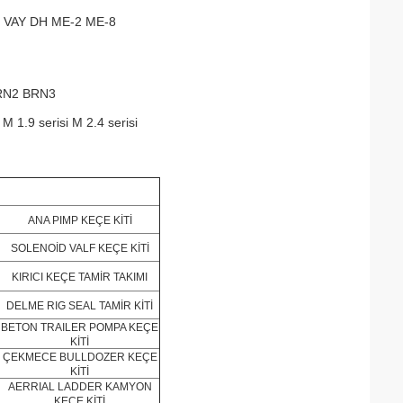
H VAY DH ME-2 ME-8
RN2 BRN3
 M 1.9 serisi M 2.4 serisi
ANA PIMP KEÇE KİTİ
SOLENOİD VALF KEÇE KİTİ
KIRICI KEÇE TAMİR TAKIMI
DELME RIG SEAL TAMİR KİTİ
BETON TRAILER POMPA KEÇE
KİTİ
ÇEKMECE BULLDOZER KEÇE
KİTİ
AERRIAL LADDER KAMYON
KEÇE KİTİ