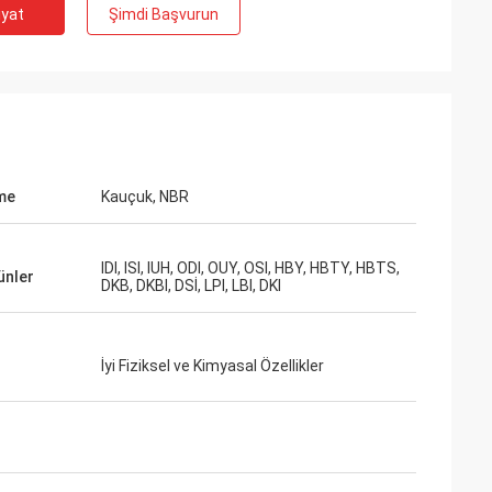
iyat
Şimdi Başvurun
me
Kauçuk, NBR
IDI, ISI, IUH, ODI, OUY, OSI, HBY, HBTY, HBTS,
rünler
DKB, DKBI, DSİ, LPI, LBI, DKI
İyi Fiziksel ve Kimyasal Özellikler