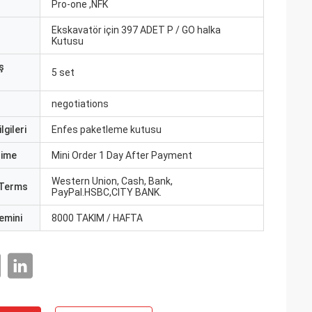
ı
Pro-one ,NFK
Ekskavatör için 397 ADET P / GO halka
Kutusu
ş
5 set
negotiations
lgileri
Enfes paketleme kutusu
Time
Mini Order 1 Day After Payment
Western Union, Cash, Bank,
Terms
PayPal.HSBC,CITY BANK.
emini
8000 TAKIM / HAFTA