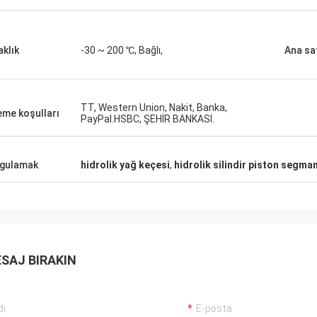
Carlo
şteriler, işler hala her zamanki gibi,
İyi Tedarikçi ve her zam
rünleri% 100 orijinal, olağanüstü
önerilerde bulunmak, malla
rmansı. Hızlı sevkiyat ve çok
aklık
-30 ~ 200 ℃, Bağlı,
Ana sat
gelecekte uzun bir coope
met Ben 5 yıldız hak ediyor!
TT, Western Union, Nakit, Banka,
me koşulları
PayPal.HSBC, ŞEHİR BANKASI.
gulamak
hidrolik yağ keçesi
,
hidrolik silindir piston segman
SAJ BIRAKIN