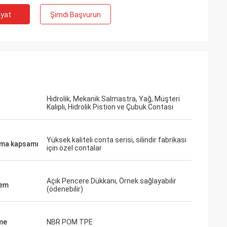
iyat
Şimdi Başvurun
Hidrolik, Mekanik Salmastra, Yağ, Müşteri
Kalıplı, Hidrolik Pistion ve Çubuk Contası
Yüksek kaliteli conta serisi, silindir fabrikası
ma kapsamı
için özel contalar
Açık Pencere Dükkanı, Örnek sağlayabilir
lem
(ödenebilir)
me
NBR POM TPE