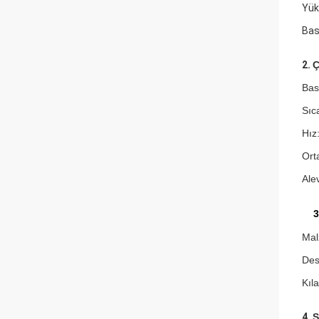
Yük
Bas
2.
Ç
Bas
Sıc
Hız
Orta
Alev
3
Mal
Des
Kıl
4.
S