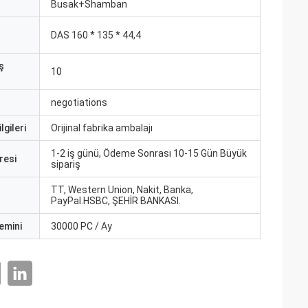
ı
Busak+Shamban
DAS 160 * 135 * 44,4
ş
10
negotiations
lgileri
Orijinal fabrika ambalajı
1-2 iş günü, Ödeme Sonrası 10-15 Gün Büyük
resi
sipariş
TT, Western Union, Nakit, Banka,
PayPal.HSBC, ŞEHİR BANKASI.
emini
30000 PC / Ay