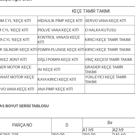
KEÇE TAMİR TAKIMI
M CYL 'KEÇE KİTİ
HİDAULİK PİMP KEÇE KİTİ
SERVO VANA KEÇE KİTİ
 CYL 'KEÇE KİTİ
PİOLVE VANA KEÇE KİTİ
O HALKA KUTUSU
KONTROL VANASI KEÇE
A CYL 'KEÇE KİTİ
KIRICI KEÇE TAMİR TAKIMI
KİTİ
R SİLİNDİR KEÇE KİTİ
POMPA PLUNGE KEÇE KİTİ
KIRICI KEÇE TAMİR TAKIMI
KEZ JIONT KİTİ
DİŞLİ POMPA KEÇE KİTİ
VİNÇ KEÇESİ TAMİR TAKIMI
NER MOTOR KEÇE
GRADER KEÇE TAMİR
AV KEÇE KİTİ
TAKIMI
AHAT MOTOR KEÇE
YÜKLEYİCİ KEÇE TAMİR
KAYA KIRICI KEÇE KİTİ
TAKIMI
VO VANA KEÇE KİTİ
ANA PİMP KEÇE KİTİ
DAS BOYUT SERİSİ TABLOSU
Bir
PARÇA NO
D
A1 h9
A2 h9