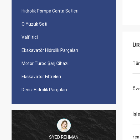
Hidrolik Pompa Conta Setleri
O Yüzük Seti
Valf İtici
ÜR
Ekskavatör Hidrolik Parçaları
Motor Turbo Şarj Cihazı
Tür
Ekskavatör Filtreleri
Özel
Deniz Hidrolik Parçaları
İşl
ren
SYED REHMAN