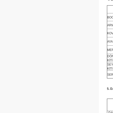
BOO
ARM
KOV
AYA
MER
DÖ
KİTİ
SEY
KİTİ
SER
5. 