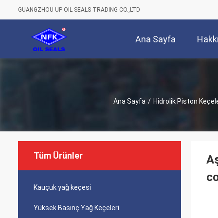
GUANGZHOU UP OIL-SEALS TRADING CO.,LTD
Ana Sayfa
Hakk
Ana Sayfa
/
Hidrolik Piston Keçele
Tüm Ürünler
Aş
co
Kauçuk yağ keçesi
Yüksek Basınç Yağ Keçeleri