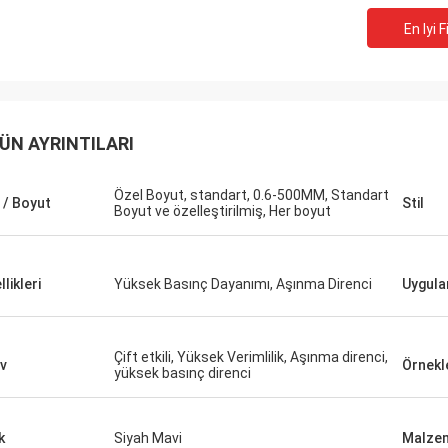
En Iyi F
ÜN AYRINTILARI
Özel Boyut, standart, 0.6-500MM, Standart
 / Boyut
Stil
Boyut ve özelleştirilmiş, Her boyut
likleri
Yüksek Basınç Dayanımı, Aşınma Direnci
Uygula
Çift etkili, Yüksek Verimlilik, Aşınma direnci,
ev
Örnek
yüksek basınç direnci
k
Siyah Mavi
Malze
Mutakilwa Wilson afrika