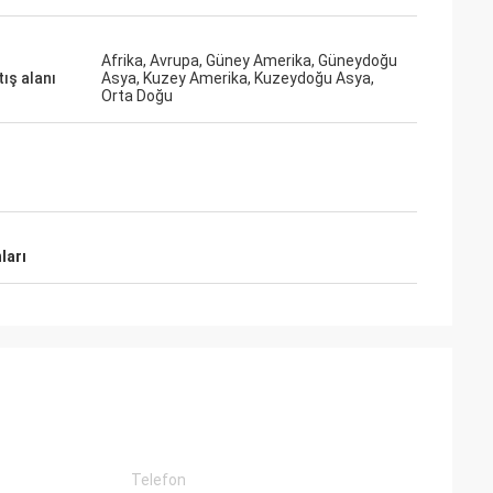
an profesyonel
Afrika, Avrupa, Güney Amerika, Güneydoğu
r kaliteli,
ış alanı
Asya, Kuzey Amerika, Kuzeydoğu Asya,
rtion olacak.
Orta Doğu
ları