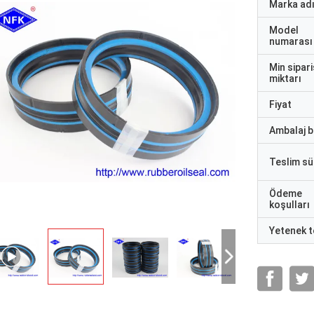
Marka ad
Model
numarası
Min sipari
miktarı
Fiyat
Ambalaj bi
Teslim sü
Ödeme
koşulları
Yetenek t