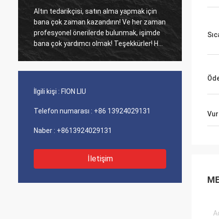
Altın tedarikçisi, satın alma yapmak için
Eski mü
bana çok zaman kazandırın! Ve her zaman
Ajans ü
profesyonel önerilerde bulunmak, işimde
maliyet perfo
Sıc
bana çok yardımcı olmak! Teşekkürler! Her
iyi hiz
şey en iyi sırada, kaliteli mallar, hızlı
sevkiyat ve tavsiye ettiğim çok iyi hizmet.
5 yıldız hak ediyor! Ürünleriniz de iyi ve
Öde
kaliteli görünüyor ve satın almak için
İlgili kişi :
FION LIU
compnay ile iletişime geçecek Daha fazla
Telefon numarası :
+86 13924029131
Vur
Naber :
+8613924029131
İletişim
ME