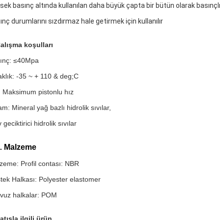
sek basınç altında kullanılan daha büyük çapta bir bütün olarak basınçl
ınç durumlarını sızdırmaz hale getirmek için kullanılır
alışma koşulları
ınç: ≤40Mpa
aklık: -35 ~ + 110 & deg;C
: Maksimum pistonlu hız
m: Mineral yağ bazlı hidrolik sıvılar,
 geciktirici hidrolik sıvılar
Malzeme
.
zeme: Profil contası: NBR
tek Halkası: Polyester elastomer
avuz halkalar: POM
atışla ilgili ürün