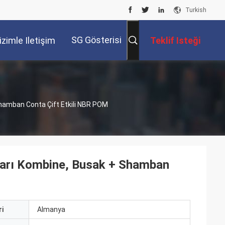
Turkish
SG Gösterisi
izimle Iletişim
Teklif Isteği
Kur
Shamban Conta Çift Etkili NBR POM
aları Kombine, Busak + Shamban
i
Almanya