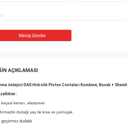
Mesaj Gönder
ÜN AÇIKLAMASI
nma önleyici DAS Hidrolik Piston Contaları Kombine, Busak + Sham
zellikler:
 keçesi kenarı, elastomer
dırmazlık dudağı yay ile kısa ve yumuşak
 geçirmez dudaklı