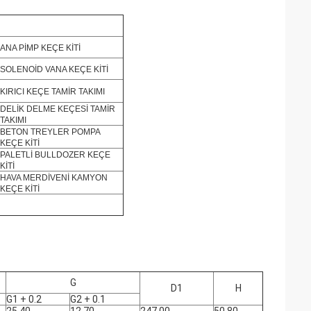
ANA PİMP KEÇE KİTİ
SOLENOİD VANA KEÇE KİTİ
KIRICI KEÇE TAMİR TAKIMI
DELİK DELME KEÇESİ TAMİR
TAKIMI
BETON TREYLER POMPA
KEÇE KİTİ
PALETLİ BULLDOZER KEÇE
KİTİ
HAVA MERDİVENİ KAMYON
KEÇE KİTİ
G
D1
H
G1 + 0.2
G2 + 0.1