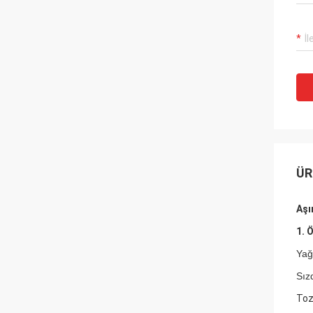
ÜR
Aşı
1. Ö
Yağ
Sız
Toz