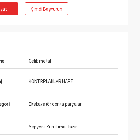
iyat
Şimdi Başvurun
me
Çelik metal
j
KONTRPLAKLAR HARF
egori
Ekskavatör conta parçaları
Yepyeni, Kuruluma Hazır