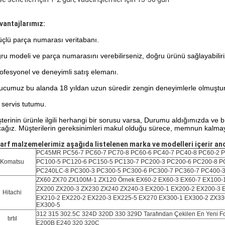
avantajlarımız:
çlü parça numarası veritabanı.
ru modeli ve parça numarasını verebilirseniz, doğru ürünü sağlayabiliri
ofesyonel ve deneyimli satış elemanı.
ucumuz bu alanda 18 yıldan uzun süredir zengin deneyimlerle olmuştur
 servis tutumu.
terinin ürünle ilgili herhangi bir sorusu varsa, Durumu aldığımızda ve 
cağız. Müşterilerin gereksinimleri makul olduğu sürece, memnun kalmay
Sarf malzemelerimiz aşağıda listelenen marka ve modelleri içerir anca
PC45MR PC56-7 PC60-7 PC70-8 PC60-6 PC40-7 PC40-8 PC60-2 
Komatsu
PC100-5 PC120-6 PC150-5 PC130-7 PC200-3 PC200-6
PC200-8 P
PC240LC-8 PC300-3 PC300-5 PC300-6 PC300-7 PC360-7 PC400-3
ZX60 ZX70 ZX100M-1 ZX120 Örnek EX60-2 EX60-3 EX60-7 EX100-
ZX200 ZX200-3 ZX230 ZX240 ZX240-3 EX200-1 EX200-2 EX200-3 
Hitachi
EX210-2 EX220-2 EX220-3 EX225-5 EX270 EX300-1 EX300-2 ZX330-3
EX300-5
312 315 302.5C 324D 320D 330 329D Tarafından Çekilen En Yeni Fot
tırtıl
E200B E240 320 320C