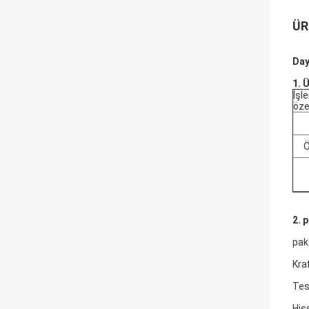
ÜR
Day
1. 
İşl
öze
Ö
2. 
pak
Kra
Tes
His