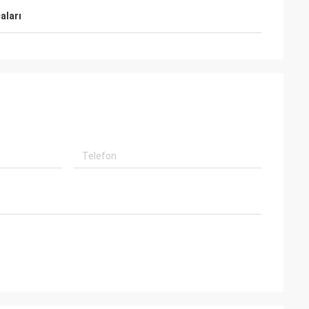
aları
l