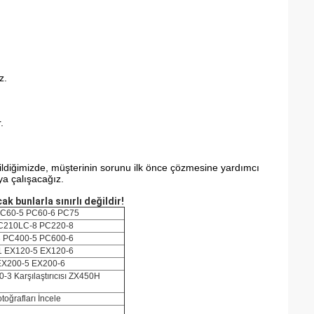
z.
.
bildiğimizde, müşterinin sorunu ilk önce çözmesine yardımcı
a çalışacağız.
k bunlarla sınırlı değildir!
PC60-5 PC60-6 PC75
C210LC-8 PC220-8
 PC400-5 PC600-6
1 EX120-5 EX120-6
EX200-5 EX200-6
 Karşılaştırıcısı ZX450H
oğrafları İncele