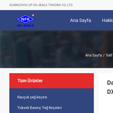
GUANGZHOU UP OIL-SEALS TRADING CO.,LTD
Ana Sayfa
Hakk
Ana Sayfa
/
Valf 
Tüm Ürünler
Da
D
Kauçuk yağ keçesi
Yüksek Basınç Yağ Keçeleri