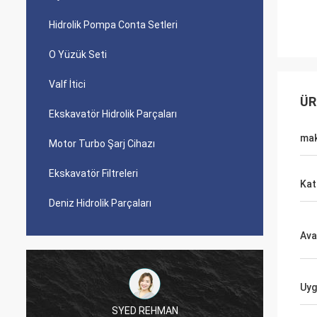
Hidrolik Pompa Conta Setleri
O Yüzük Seti
Valf İtici
ÜR
Ekskavatör Hidrolik Parçaları
mak
Motor Turbo Şarj Cihazı
Ekskavatör Filtreleri
Kat
Deniz Hidrolik Parçaları
Ava
Uyg
SYED REHMAN
Mutakilwa 