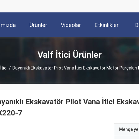
ımızda
Ürünler
Videolar
Etkinlikler
B
Valf İtici Ürünler
İtici
/
Dayanıklı Ekskavatör Pilot Vana İtici Ekskavatör Motor Parçalar
yanıklı Ekskavatör Pilot Vana İtici Eksk
X220-7
Menşe yer