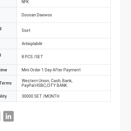
ı
NFK
Doosan Daewoo
ş
5set
Anlaşılabilir
g
8 PCS /SET
Time
Mini Order 1 Day After Payment
Western Union, Cash, Bank,
Terms
PayPal.HSBC,CITY BANK.
lity
30000 SET /MONTH