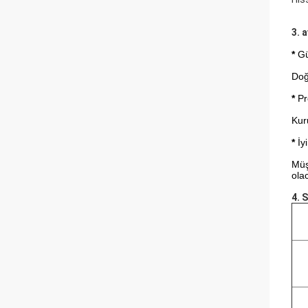
3. 
*
Gü
Doğ
*
Pr
Kur
*
İyi
Müş
ola
4. 