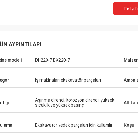
En Iyi F
ÜN AYRINTILARI
ine modeli
DH220-7 DX220-7
Malze
egori
İş makinaları ekskavatör parçaları
Ambala
Aşınma direnci: korozyon direnci, yüksek
ntajı
Alt kat
sıcaklık ve yüksek basınç
ulama
Ekskavatör yedek parçaları için kullanılır
Koşul
Wilson afrika