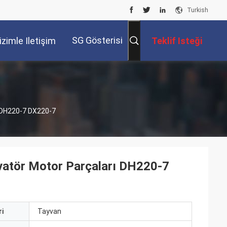
Turkish
SG Gösterisi
izimle Iletişim
Teklif Isteği
Kur
ı DH220-7 DX220-7
avatör Motor Parçaları DH220-7
i
Tayvan