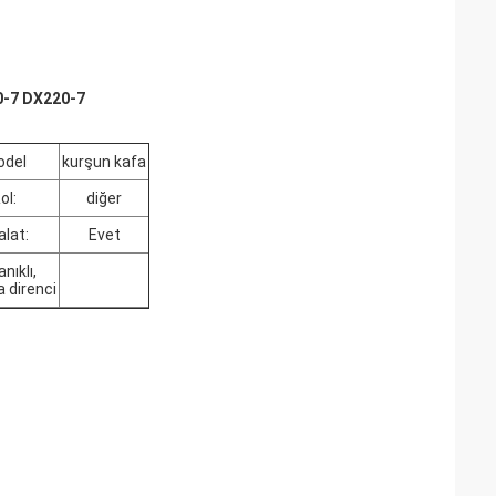
20-7 DX220-7
del
kurşun kafa
ol:
diğer
alat:
Evet
nıklı,
 direnci