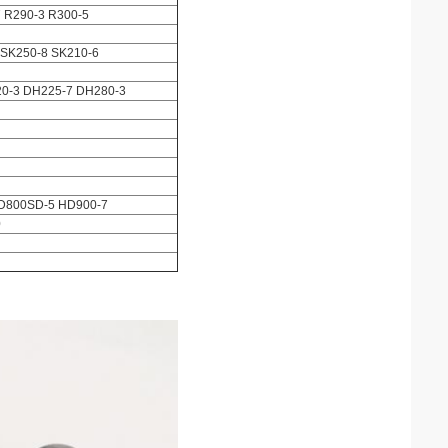
 R290-3 R300-5
 SK250-8 SK210-6
0-3 DH225-7 DH280-3
D800SD-5 HD900-7
0