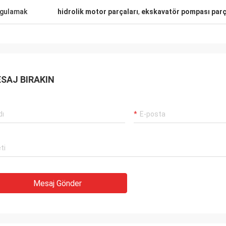
Carlo
r hala her zamanki gibi,
gulamak
hidrolik motor parçaları
,
ekskavatör pompası parç
İyi Tedarikçi ve her zaman profesyone
orijinal, olağanüstü
önerilerde bulunmak, mallar kaliteli,
 çok
gelecekte uzun bir coopertion olacak.
ız hak ediyor!
SAJ BIRAKIN
Mesaj Gönder