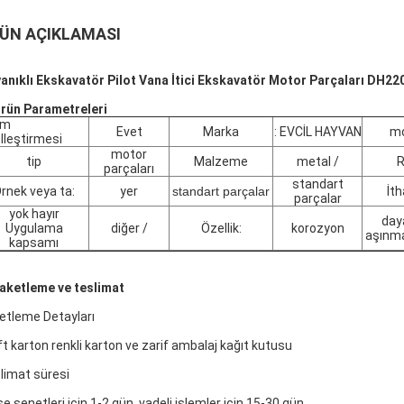
ÜN AÇIKLAMASI
anıklı Ekskavatör Pilot Vana İtici Ekskavatör Motor Parçaları DH2
Ürün Parametreleri
em
Evet
Marka
: EVCİL HAYVAN
mo
lleştirmesi
motor
tip
Malzeme
metal /
R
parçaları
standart
rnek veya ta:
yer
standart parçalar
İth
parçalar
yok hayır
daya
Uygulama
diğer /
Özellik:
korozyon
aşınma
kapsamı
paketleme ve teslimat
etleme Detayları
ft karton renkli karton ve zarif ambalaj kağıt kutusu
limat süresi
se senetleri için 1-2 gün, vadeli işlemler için 15-30 gün