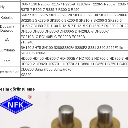
R60-7 130 R200-5 R215-7 R225-9 R210W-7 R220-5 R250-7 R260-7
Hyundai
R375-7 R305-7 R335-7 R300-3 R450
SK07 SK60 SK75 SK60-8 SK120 SK120-3 SK130 SK200-8 SK200-6
Kobelco
SK220-1 SK230-6 SK250-6 SK200-8 SK210-8 SK300-3 SK330-6
DH60-7 DH80-7 DH130 DH215-7 DH215-9 DH220-5 DH220-2 DH22
Doosan /
Daewoo
DH150 DH300 DH330-3 DH300-5 DH420LC-7 DH300-7
EC210BLC EC140BLC EC290B EC360B
EC
210 240
SH120 SH75 SH100 S280S280FA S280F2 S281 S340 S265F2 ile
Sumitomo
SH200 SH200A3
HD550 HD450 HD800-7 HD400SEM HD700-2 HD700-5 HD700-7 H
Kato
HD820-2 HD820 HD770-1 HD770-2 HD880-1 HD850 HD250 HD40
CLG200 Sunward60 Sunward70
ğer markalar
XG820
Resim görüntüleme