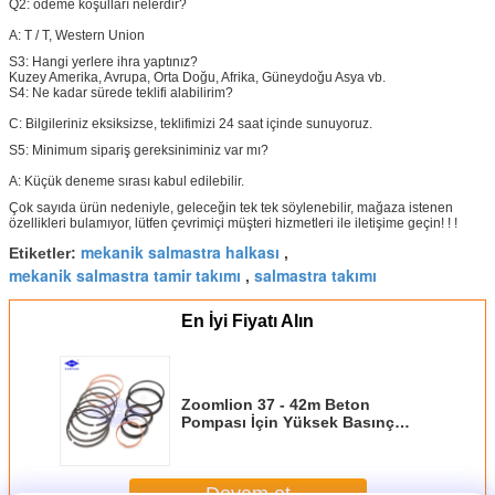
Q2: ödeme koşulları nelerdir?
A:
T / T, Western Union
S3:
Hangi yerlere ihra yaptınız?
Kuzey Amerika, Avrupa, Orta Doğu, Afrika, Güneydoğu Asya vb.
S4: Ne kadar sürede teklifi alabilirim?
C: Bilgileriniz eksiksizse, teklifimizi 24 saat içinde sunuyoruz.
S5: Minimum sipariş gereksiniminiz var mı?
A: Küçük deneme sırası kabul edilebilir.
Çok sayıda ürün nedeniyle, geleceğin tek tek söylenebilir, mağaza istenen
özellikleri bulamıyor, lütfen çevrimiçi müşteri hizmetleri ile iletişime geçin! ! !
mekanik salmastra halkası
Etiketler:
,
mekanik salmastra tamir takımı
salmastra takımı
,
En İyi Fiyatı Alın
Zoomlion 37 - 42m Beton
Pompası İçin Yüksek Basınç
Direnci Ana Silindir Contası Kiti
Devam et