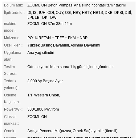
Bölüm adı::
ZOOMLION Beton Pompası Ana silindir contası tamir takımı
İlgili ürünler:
DI, ISI, IUH, ODI, OUY, OSI, HBY, HBTY, HBTS, DKB, DKBI, DSİ,
LPI, LBI, DKI, DWI
makine
ZOOMLION 37m 38m 42m
modeli:
Malzeme::
POLİÜRETAN + TPFE + FKM + NBR
Özellikleri::
Yüksek Basınç Dayanımı, Aşınma Dayanımı
Uygulama
Ana yağ silindiri
alanı:
Teslim
Ödeme yapıldıktan sonra 1 iş günü içinde gönderilir
Süresi::
Tedarik
3.000 Ay Başına Ayar
yeteneği::
Ödeme
T/T, Western Union,
Koşulları::
Power(W)::
300/1800 kW / rpm
Classis
ZOOMLION
markası::
Örnek::
Açıkça Pencere Mağazası, Örnek Sağlayabilir (ücretli)
mekanik salmastra tamir takımı
mekanik salmastra halkası