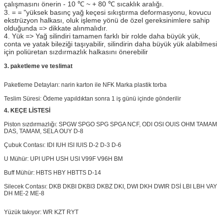
çalışmasını önerin - 10 ℃ ~ + 80 ℃ sıcaklık aralığı.
3. = = "yüksek basınç yağ keçesi sıkıştırma deformasyonu, kovucu
ekstrüzyon halkası, oluk işleme yönü de özel gereksinimlere sahip
olduğunda => dikkate alınmalıdır.
4. Yük => Yağ silindiri tamamen farklı bir rolde daha büyük yük,
conta ve yatak bileziği taşıyabilir, silindirin daha büyük yük alabilmesi
için poliüretan sızdırmazlık halkasını önerebilir
3. paketleme ve teslimat
Paketleme Detayları: narin karton ile NFK Marka plastik torba
Teslim Süresi: Ödeme yapıldıktan sonra 1 iş günü içinde gönderilir
4. KEÇE LİSTESİ
Piston sızdırmazlığı: SPGW SPGO SPG SPGA NCF, ODI OSI OUIS OHM TAMAM
DAS, TAMAM, SELA OUY D-8
Çubuk Contası: IDI IUH ISI IUIS D-2 D-3 D-6
U Mühür: UPI UPH USH USI V99F V96H BM
Buff Mühür: HBTS HBY HBTTS D-14
Silecek Contası: DKB DKBI DKBI3 DKBZ DKI, DWI DKH
DWIR
DSİ LBI LBH VAY
DH ME-2 ME-8
Yüzük takıyor: WR KZT RYT