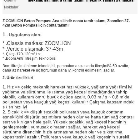
Önemli
,
Noktalar:
Z
OOMLION Beton Pompası Ana silindir conta tamir takımı, Zoomlion 37-
42m Beton Pompası için conta takımı
1
.
Uygulama alanı
* .Classis markası: ZOOMLION
* .Verticle ulaşmak: 37-43m
* .Çıkış: 170-120m³ / s:
* .Boom Anti Titreşim Teknolojisi
Bom titreşim önleme teknolojisi, pompalama sırasında titreşimi% 50 azaltır,
daha az hareket ve uç hortumun daha iyi kontrol edilmesini sağlar.
2. Ürün
özellikleri
1.
Hız => çekiç mekanik hareket hızı yüksek, yağlama yağı filmi iyi
yağlama ve sürtünme ile ısıtma yağ keçesi olmadığından tahrip
olabilir, kullanım ömrü büyük ölçüde azalır, 0,03 m / s ~ 0,8 m'de
poliüretan veya kauçuk yağ keçesi kullanılır Çalışma kapsamındaki
s / sn hızı iyi
2. Sıcaklık => düşük sıcaklık poliüretan veya kauçuk contanın
esnekliğini düşürür, sızıntılara neden olur ve hatta tüm yağ contası
sert ve kırılgan hale gelir.
Yüksek sıcaklık, yağ keçesi hacminin
genleşmesini, yumuşak olmasını sağlar, hareket yağ keçesi
sürtünme direncinin hızla artmasına neden olur ve sıkıştırma
kapasitesini azaltır.
Poliüretan veya kauçuk yağ keçesinin sürekli