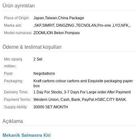
Ürün ayrıntıları
Place of Origin:
Japan,Taiwan,China Package
Marka adı:
,SKF,SIMRIT, DINGZING ,TECNOLAN,Pro-one ,LYO,NFK,,
Model numarası:
ZOOMLION Beton Pompası
Ödeme & teslimat koşulları
Min sipariş
2 Set
miktarı:
Fiyat:
Negotiations
Packaging:
Kraft cartons colour cartons and Exquisite packaging paper
box
Delivery Time:
1 Day For Stocks, 3-7 Days For Large order After Payment
Payment Terms:
Western Union, Cash, Bank, PayPal.HSBC,CITY BANK.
Supply Ability:
30000 SET /MONTH
Açıklama
Mekanik Salmastra Kiti