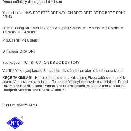
Döner mühür: yatırım getirisi d-14 spn
Yedek Halka: N4W BRT-PTFE BRT-NAYLON
BRT2
BRT3 BRT-G BRT-P BRN2
BRN3
O Ring: Oring Kit P serisi G serisi AS serisi S serisi M 1.5 serisi M 2.0 serisi M
1.9 serisi M 2.4 serisi
M 3.0 serisi M4.0 serisi
D Halkası: DRP, DRI
Yağ Keçesi - TC TB TCV TCN DB DC DCY TC4Y
Valf İtici
Yüzer yağ keçesi Burçlu hidrolik silindir contaları silindir conta kitleri
KEÇE TAKIMLARI -
Hidrolik Kırıcı sızdırmazlık takımı, Ekskavatör sızdırmazlık
takımı, Vinç sızdırmazlık takımı, Tekerlekli Yükleyiciler sızdırmazlık takımı, Paletli
Dozer sızdırmazlık takımı, Pompa sızdırmazlık takımı, Motor sızdırmazlık takımı,
Damperli Kamyon sızdırmazlık takımı, KIT
5. resim görüntüleme