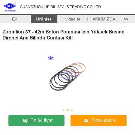
GUANGZHOU UP OIL-SEALS TRADING CO.,LTD
Ev
Ürünler
videolar
HAKKIMIZDA
>>
Zoomlion 37 - 42m Beton Pompası İçin Yüksek Basınç
Direnci Ana Silindir Contası Kiti
En iyi fiyat
Bize ulaşın