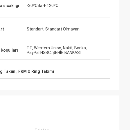
a sıcaklığı
-30ºC ila + 120ºC
an profesyonel
r kaliteli,
rtion olacak.
rt
Standart, Standart Olmayan
TT, Western Union, Nakit, Banka,
koşulları
PayPal.HSBC, ŞEHİR BANKASI.
g Takımı
,
FKM O Ring Takımı