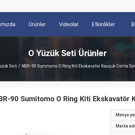
ımızda
Ürünler
Videolar
Etkinlikler
B
O Yüzük Seti Ürünler
üzük Seti
/
NBR-90 Sumitomo O Ring Kiti Ekskavatör Kauçuk Conta Sın
R-90 Sumitomo O Ring Kiti Ekskavatör K
Menşe yer
Marka ad