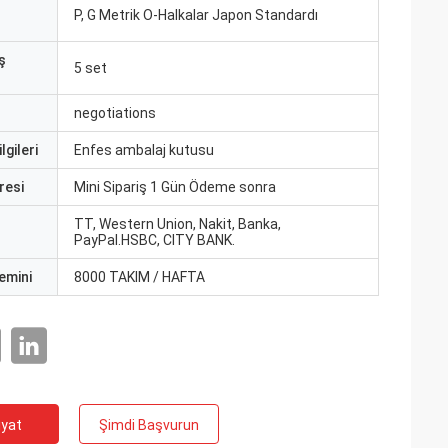
P, G Metrik O-Halkalar Japon Standardı
ş
5 set
negotiations
lgileri
Enfes ambalaj kutusu
resi
Mini Sipariş 1 Gün Ödeme sonra
TT, Western Union, Nakit, Banka,
PayPal.HSBC, CITY BANK.
emini
8000 TAKIM / HAFTA
iyat
Şimdi Başvurun