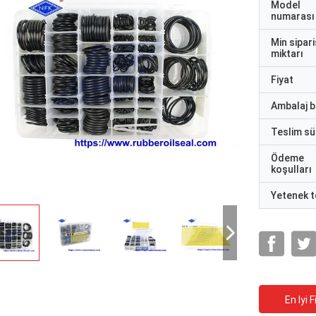
Model
numarası
Min sipari
miktarı
Fiyat
Ambalaj bi
Teslim sü
Ödeme
koşulları
Yetenek t
En Iyi F