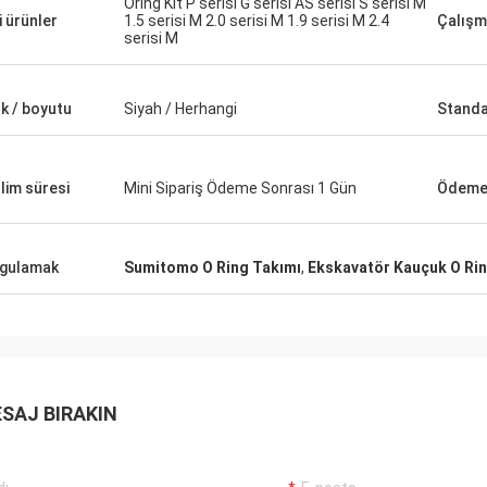
Carlo
Oring Kit P serisi G serisi AS serisi S serisi M
li ürünler
1.5 serisi M 2.0 serisi M 1.9 serisi M 2.4
Çalışm
şteriler, işler hala her zamanki gibi,
İyi Tedarikçi ve her zam
serisi M
rünleri% 100 orijinal, olağanüstü
önerilerde bulunmak, malla
rmansı. Hızlı sevkiyat ve çok
gelecekte uzun bir coope
met Ben 5 yıldız hak ediyor!
k / boyutu
Siyah / Herhangi
Standa
lim süresi
Mini Sipariş Ödeme Sonrası 1 Gün
Ödeme 
gulamak
Sumitomo O Ring Takımı
,
Ekskavatör Kauçuk O Rin
SAJ BIRAKIN