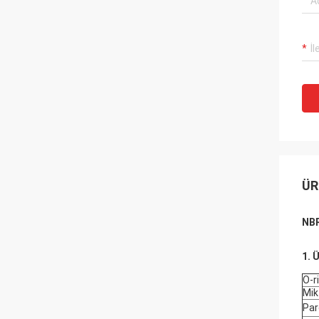
ÜR
NBR
1. 
O-r
Mik
Par