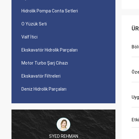
Hidrolik Pompa Conta Setleri
O Yüzük Seti
ÜR
Valf İtici
Böl
Ekskavatör Hidrolik Parçaları
Motor Turbo Şarj Cihazı
Özel
Ekskavatör Filtreleri
Deniz Hidrolik Parçaları
Uyg
Etki
SYED REHMAN