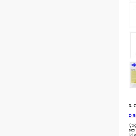
3. 
O-Ri
Çoğ
sızı
iki