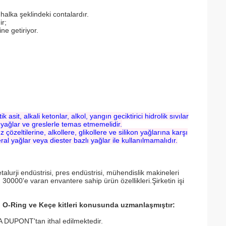
 halka şeklindeki contalardır.
ir;
ne getiriyor.
it, alkali ketonlar, alkol, yangın geciktirici hidrolik sıvılar
al yağlar ve greslerle temas etmemelidir.
tuz çözeltilerine, alkollere, glikollere ve silikon yağlarına karşı
ral yağlar veya diester bazlı yağlar ile kullanılmamalıdır.
alurji endüstrisi, pres endüstrisi, mühendislik makineleri
vb. 30000'e varan envantere sahip ürün özellikleri.Şirketin işi
-Ring ve Keçe kitleri konusunda uzmanlaşmıştır:
UPONT'tan ithal edilmektedir.