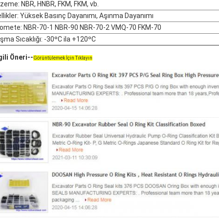
zeme: NBR, HNBR, FKM, FKM, vb.
llikler: Yüksek Basınç Dayanımı, Aşınma Dayanımı
omete: NBR-70-1 NBR-90 NBR-70-2 VMQ-70 FKM-70
ışma Sıcaklığı: -30ºC ila +120ºC
gili Öneri--
Görüntülemek İçin Tıklayın