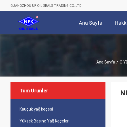
GUANGZHOU UP OIL-SEALS TRADING CO.,LTD
Ana Sayfa
Hakk
Ana Sayfa
/
O Y
Tüm Ürünler
NB
Kauçuk yağ keçesi
Yüksek Basınç Yağ Keçeleri