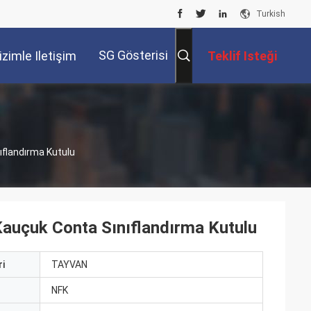
Turkish
SG Gösterisi
izimle Iletişim
Teklif Isteği
Kur
ıflandırma Kutulu
auçuk Conta Sınıflandırma Kutulu
i
TAYVAN
ı
NFK