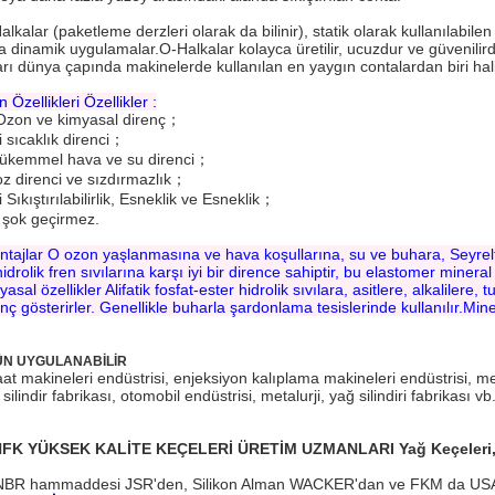
lkalar (paketleme derzleri olarak da bilinir), statik olarak kullanılabilen
a dinamik uygulamalar.O-Halkalar kolayca üretilir, ucuzdur ve güvenilird
arı dünya çapında makinelerde kullanılan en yaygın contalardan biri hali
 Özellikleri Özellikler
 :
.Ozon ve kimyasal direnç；
i sıcaklık direnci；
ükemmel hava ve su direnci；
oz direnci ve sızdırmazlık；
i Sıkıştırılabilirlik, Esneklik ve Esneklik；
i şok geçirmez.
ntajlar
 O 
ozon yaşlanmasına ve hava koşullarına, su ve buhara, Seyreltik as
idrolik fren sıvılarına karşı iyi bir dirence sahiptir, bu elastomer miner
yasal özellikler
Alifatik fosfat-ester hidrolik sıvılara, asitlere, alkalilere, 
enç gösterirler. Genellikle buharla şardonlama tesislerinde kullanılır.Mine
N UYGULANABİLİR
aat makineleri endüstrisi, enjeksiyon kalıplama makineleri endüstrisi, met
silindir fabrikası, otomobil endüstrisi, metalurji, yağ silindiri fabrikası 
NFK YÜKSEK KALİTE KEÇELERİ ÜRETİM UZMANLARI Yağ Keçeleri, O
BR hammaddesi JSR'den, Silikon Alman WACKER'dan ve FKM da USA D