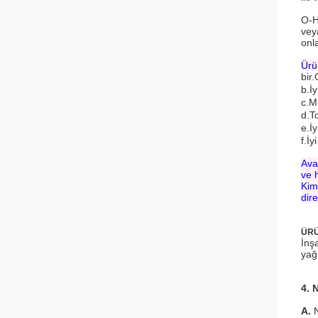
O-Ha
vey
onl
Ürün
bir
b.İy
c.M
d.T
e.İy
f.İy
Ava
ve h
Kim
dir
ÜRÜ
İnş
yağ 
4. 
A.
N