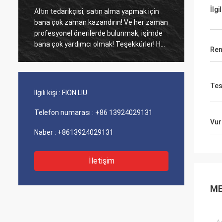
İlgi
Altın tedarikçisi, satın alma yapmak için
Eski mü
bana çok zaman kazandırın! Ve her zaman
Ajans ü
profesyonel önerilerde bulunmak, işimde
maliyet perfo
bana çok yardımcı olmak! Teşekkürler! Her
iyi hiz
Ren
şey en iyi sırada, kaliteli mallar, hızlı
sevkiyat ve tavsiye ettiğim çok iyi hizmet.
5 yıldız hak ediyor! Ürünleriniz de iyi ve
Tes
kaliteli görünüyor ve satın almak için
İlgili kişi :
FION LIU
compnay ile iletişime geçecek Daha fazla
Telefon numarası :
+86 13924029131
Vur
Naber :
+8613924029131
İletişim
ME