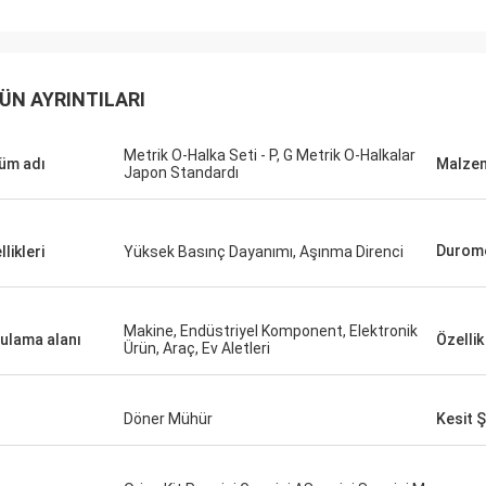
ÜN AYRINTILARI
Metrik O-Halka Seti - P, G Metrik O-Halkalar
üm adı
Malze
Japon Standardı
Durom
likleri
Yüksek Basınç Dayanımı, Aşınma Direnci
Makine, Endüstriyel Komponent, Elektronik
ulama alanı
Özellik
Ürün, Araç, Ev Aletleri
Döner Mühür
Kesit Ş
Mutakilwa Wilson afrika