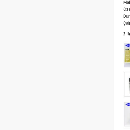
Mal
Öze
Dur
Çal
2.
İl