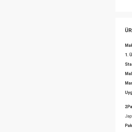
ÜR
Mak
1. 
Sta
Mal
Mar
Uyg
2Pa
Jap
Pak