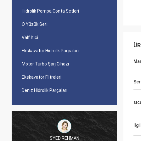
Hidrolik Pompa Conta Setleri
O Yüzük Seti
Valf İtici
ÜR
Ekskavatör Hidrolik Parçaları
Ma
Motor Turbo Şarj Cihazı
Ekskavatör Filtreleri
Ser
Deniz Hidrolik Parçaları
sıc
İlgi
SYED REHMAN