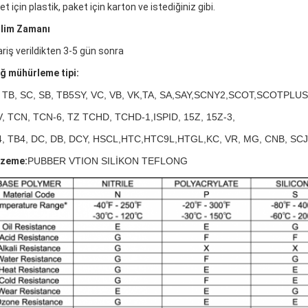
t için plastik, paket için karton ve istediğiniz gibi.
lim Zamanı
ariş verildikten 3-5 gün sonra
ğ mühürleme tipi:
 TB, SC, SB, TB5SY, VC, VB, VK,TA, SA,SAY,SCNY2,SCOT,SCOTPLUS
, TCN, TCN-6, TZ TCHD, TCHD-1,ISPID, 15Z, 15Z-3,
, TB4, DC, DB, DCY, HSCL,HTC,HTC9L,HTGL,KC, VR, MG, CNB, SCJ
zeme:
PUBBER VTION SILİKON TEFLONG