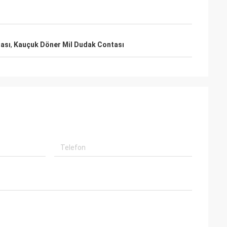
an profesyonel
r kaliteli,
rtion olacak.
ası
,
Kauçuk Döner Mil Dudak Contası