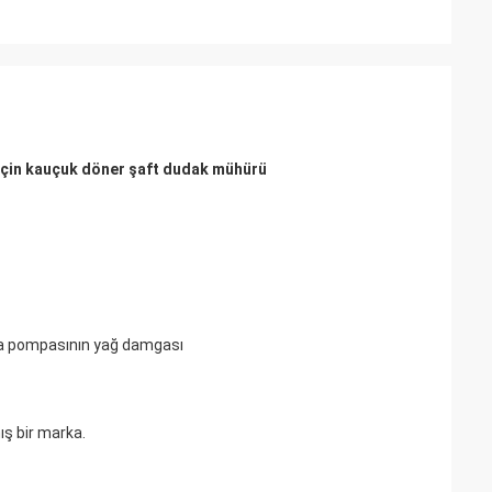
için kauçuk döner şaft dudak mühürü
ana pompasının yağ damgası
ş bir marka.