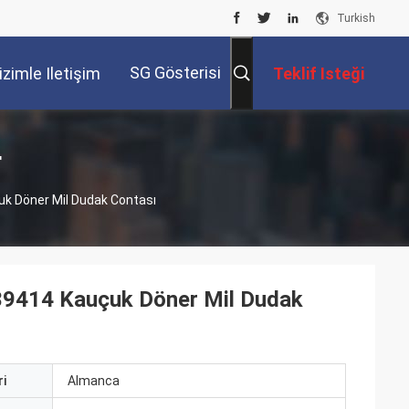
Turkish
SG Gösterisi
izimle Iletişim
Teklif Isteği
Kur
r
k Döner Mil Dudak Contası
39414 Kauçuk Döner Mil Dudak
i
Almanca