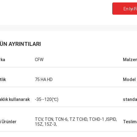
En Iyi F
ÜN AYRINTILARI
rka
CFW
Malze
tlik
75 HA HD
Model
aklık kullanarak
-35--120(℃)
standa
TCV, TCN, TCN-6, TZ TCHD, TCHD-1 ,ISPID,
li Ürünler
Teslim
15Z, 15Z-3,
Mutakilwa Wilson afrika