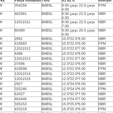
rka
Parça numarası
Türü
d1 d2 h
Ateriyel
W
354256
BABSL
8.00 çarpı 22.0 çarpı
FPM
6.00
W
462581
BABSL
8.00 çarpı 22.0 çarpı
NBR
6.00
W
12011511
BABSL
8.00 çarpı 22.0 çarpı
NBR
7.00
W
80489
BABSL
9.00 çarpı 20.0 çarpı
NBR
6.00
W
2891
BABSL
10.0*22.0*6.00
NBR
W
418583
BABSL
10.0*22.0*6.00
FPM
W
12011512
BABSL
10.0*22.0*7.00
NBR
W
6486
BABSL
10.0*22.0*8.00
NBR
W
12011513
BABSL
11.0*22.0*7.00
NBR
W
37496
BABSL
12.0*22.0*6.00
NBR
W
418598
BABSL
12.0*22.0*6.00
FPM
W
12011514
BABSL
12.0*22.0*6.00
NBR
W
12011515
BABSL
12.0*22.0*7.00
NBR
W
2927
BABSL
12.0*24.0*6.00
NBR
W
325246
BABSL
12.0*24.0*6.00
FPM
W
62027
BABSL
12.0*32.0*7.00
NBR
W
463446
BABSL
14.0*24.0*7.00
NBR
W
326153
BABSL
15.0*25.0*6.00
NBR
W
433218
BABSL
15.0*25.0*6.00
FPM