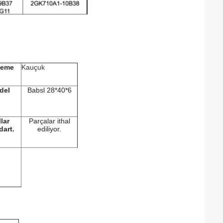
zeme
Kauçuk
del
Babsl 28*40*6
lar
Parçalar ithal
dart.
ediliyor.