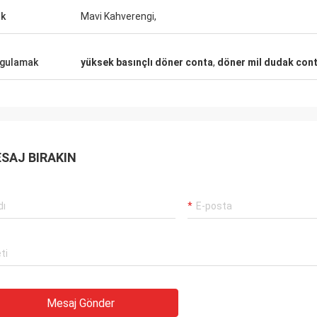
Carlo
şteriler, işler hala her zamanki gibi,
k
Mavi Kahverengi,
İyi Tedarikçi ve her zam
rünleri% 100 orijinal, olağanüstü
önerilerde bulunmak, malla
rmansı. Hızlı sevkiyat ve çok
gelecekte uzun bir coope
gulamak
yüksek basınçlı döner conta
,
döner mil dudak cont
met Ben 5 yıldız hak ediyor!
SAJ BIRAKIN
Mesaj Gönder