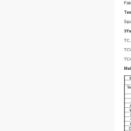
Pake
Tes
Sip
3
Ya
TC,
TCV
TC4
Mal