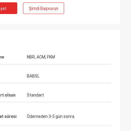
iyat
Şimdi Başvurun
me
NBR, ACM, FKM
BABSL
rt olsun
Standart
at süresi
Ödemeden 3-5 gün sonra