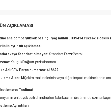
ÜN AÇIKLAMASI
ine ana pompa yüksek basınçlı yağ mühürü 339414 Yüksek sıcaklık 
Ürünün ayrıntılı açıklaması
ndart
veya Standart olmayan:
Standart
Tarzı
:
Petrol
zeme:
Kauçuk
Doğum yeri
:
Almanca
ka Adı
:
CFW
Parça numarası:
418622
ulama Alanı:
M
Çekim makinelerinin veya diğer inşaat makinelerinin 
ketleme ve Teslimat
onya'nın en büyük petrol mühürleri fabrikasının üretiminde uzmanlaşmı
etleme Ayrıntıları