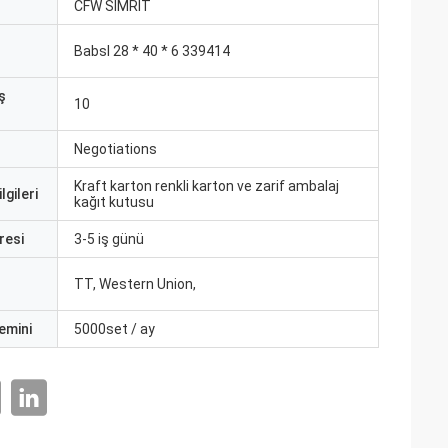
ı
CFW SIMRIT
Babsl 28 * 40 * 6 339414
ş
10
Negotiations
Kraft karton renkli karton ve zarif ambalaj
lgileri
kağıt kutusu
resi
3-5 iş günü
TT, Western Union,
emini
5000set / ay