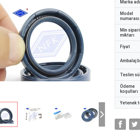
Marka ad
Model
numarası
Min sipari
miktarı
Fiyat
Ambalaj bi
Teslim sü
Ödeme
koşulları
Yetenek t