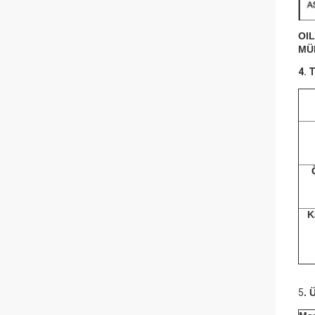
OI
MÜ
4. 
K
5
.
Ü