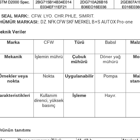
L SEAL MARK:
. CFW. LYO. CHR.
PHLE, SIMRIT.
HÜMÜR MARKASI:
. DZ. NFK.CFW SKF MERKEL B+S AUTOX Pro-one
Teknik Veriler
Marka
CFW
Türü
Babsl
Mal
Mekanik
İşlemin mührü
Çubuk
Döner yağ
Mo
mühürü
mühürü
Örnekler veya
Nokta
Uygulanabilir
Pompa
Mal
nokta
stan
arakteristikleri
Kullanım
İşleme
Hayır.
direnci, yüksek
basınç
rünün tanıtımı