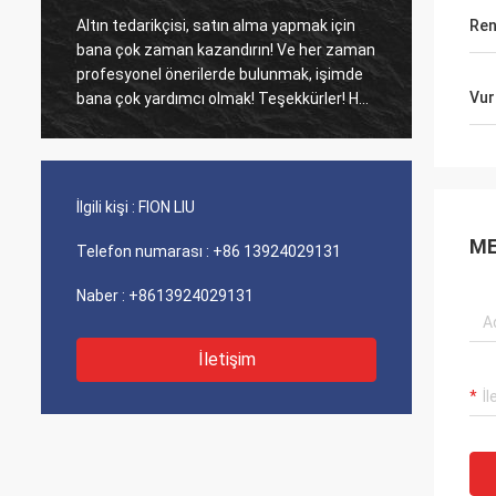
Altın tedarikçisi, satın alma yapmak için
Eski mü
Ren
bana çok zaman kazandırın! Ve her zaman
Ajans ü
profesyonel önerilerde bulunmak, işimde
maliyet perfo
Vur
bana çok yardımcı olmak! Teşekkürler! Her
iyi hiz
şey en iyi sırada, kaliteli mallar, hızlı
sevkiyat ve tavsiye ettiğim çok iyi hizmet.
5 yıldız hak ediyor! Ürünleriniz de iyi ve
kaliteli görünüyor ve satın almak için
İlgili kişi :
FION LIU
compnay ile iletişime geçecek Daha fazla
ME
Telefon numarası :
+86 13924029131
Naber :
+8613924029131
İletişim