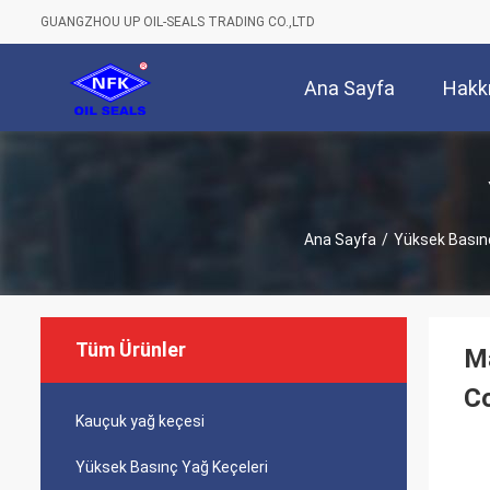
GUANGZHOU UP OIL-SEALS TRADING CO.,LTD
Ana Sayfa
Hakk
Ana Sayfa
/
Yüksek Basınç
Tüm Ürünler
Ma
C
Kauçuk yağ keçesi
Yüksek Basınç Yağ Keçeleri