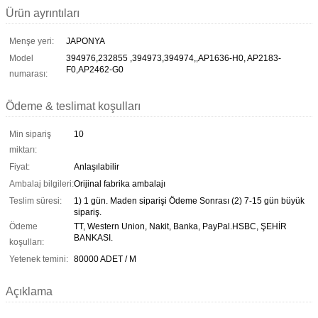
Ürün ayrıntıları
Menşe yeri:
JAPONYA
Model
394976,232855 ,394973,394974,,AP1636-H0, AP2183-
F0,AP2462-G0
numarası:
Ödeme & teslimat koşulları
Min sipariş
10
miktarı:
Fiyat:
Anlaşılabilir
Ambalaj bilgileri:
Orijinal fabrika ambalajı
Teslim süresi:
1) 1 gün. Maden siparişi Ödeme Sonrası (2) 7-15 gün büyük
sipariş.
Ödeme
TT, Western Union, Nakit, Banka, PayPal.HSBC, ŞEHİR
BANKASI.
koşulları:
Yetenek temini:
80000 ADET / M
Açıklama