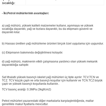
sıcaklığı:
- İki.
Petrol mühürlerinin avantajları:
a) yağ mühürü, yüksek kaliteli malzemeler kullanır, aşınmaya ve yüksek
sıcaklığa dayanıklı, yağ ve tozlara dayanıklı, bu da ekipmanı güvenli ve
dayanıklı kılar.
b) Hassas üretilen yağ mühürleme ürünleri birçok özel uygulama için uygundur.
(c) Ekipmanın bakımında değiştirilmesi kolaydır.
d) yağ mühürü, makinenin etkili çalışmasına yardımcı olan yüksek mekanik
dayanıklılığa sahiptir.
Saf ithalatlı yüksek basınçlı iskelet yağ mühürleri üç tipte ayrılır: TCV.TCN ve
TCZ. TCV küçük çaplı ve orta basınçlı koşullar için kullanılır ve TCN.TCZ büyük
çaplı ve yüksek basınçlı koşullarda kullanılır..
TCV basınç aralığı: 0.3MPa (3kgf/cm2)
Petrol mühürleri pazarındaki diğer markalarla karşılaştırıldığında, mallar
genellikle makul fiyatlarla mevcuttur.