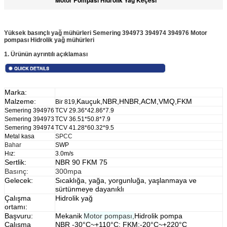
Yüksek basınçlı yağ mühürleri Semering 394973 394974 394976 Motor
pompası Hidrolik yağ mühürleri
1. Ürünün ayrıntılı açıklaması
Marka:
Malzeme:
Kauçuk,NBR,HNBR,ACM,VMQ,FKM
Bir 819,
Semering 394976
TCV 29.36*42.86*7.9
Semering 394973
TCV 36.51*50.8*7.9
Semering 394974
TCV 41.28*60.32*9.5
Metal kasa
SPCC
Bahar
SWP
Hız:
3.0
m/s
Sertlik:
NBR 90 FKM 75
Basınç:
300mpa
Gelecek:
Sıcaklığa, yağa, yorgunluğa, yaşlanmaya ve
sürtünmeye dayanıklı
Çalışma
Hidrolik yağ
ortamı:
Başvuru:
Mekanik
Motor pompası,
Hidrolik pompa
Çalışma
NBR -30°C~+110°C; FKM:-20°C~+220°C