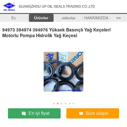
GUANGZHOU UP OIL-SEALS TRADING CO.,LTD
Ev
Ürünler
videolar
HAKKIMIZDA
>>
94973 394974 394976 Yüksek Basınçlı Yağ Keçeleri
Motorlu Pompa Hidrolik Yağ Keçesi
En iyi fiyat
Bize ulaşın