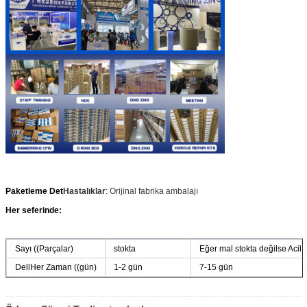
Paketleme Det
Hastalıklar
: Orijinal fabrika ambalajı
Her seferinde:
Sayı ((Parçalar)
stokta
Eğer mal stokta değilse Acil 
DellHer Zaman ((gün)
1-2 gün
7-15 gün