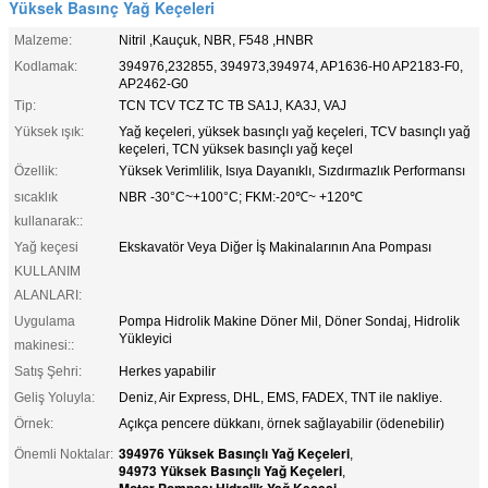
Yüksek Basınç Yağ Keçeleri
Malzeme:
Nitril ,Kauçuk, NBR, F548 ,HNBR
Kodlamak:
394976,232855, 394973,394974, AP1636-H0 AP2183-F0,
AP2462-G0
Tip:
TCN TCV TCZ TC TB SA1J, KA3J, VAJ
Yüksek ışık:
Yağ keçeleri, yüksek basınçlı yağ keçeleri, TCV basınçlı yağ
keçeleri, TCN yüksek basınçlı yağ keçel
Özellik:
Yüksek Verimlilik, Isıya Dayanıklı, Sızdırmazlık Performansı
sıcaklık
NBR -30°C~+100°C; FKM:-20℃~ +120℃
kullanarak::
Yağ keçesi
Ekskavatör Veya Diğer İş Makinalarının Ana Pompası
KULLANIM
ALANLARI:
Uygulama
Pompa Hidrolik Makine Döner Mil, Döner Sondaj, Hidrolik
Yükleyici
makinesi::
Satış Şehri:
Herkes yapabilir
Geliş Yoluyla:
Deniz, Air Express, DHL, EMS, FADEX, TNT ile nakliye.
Örnek:
Açıkça pencere dükkanı, örnek sağlayabilir (ödenebilir)
394976 Yüksek Basınçlı Yağ Keçeleri
Önemli Noktalar:
,
94973 Yüksek Basınçlı Yağ Keçeleri
,
Motor Pompası Hidrolik Yağ Keçesi