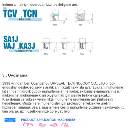
İndirim almak için doğrudan bizimle iletişime geçin.
3.. Uygulama
1998 yılından beri Guangzhou UP-SEAL TECHNOLOGY CO., LTD birçok
endüstriyi destekledi.servis aralıklarını azaltmakPista ayarlayıcıları mühürleme
kitlerinden hidrolik çubuk mühürlemelerine kadar, ekibimiz ekipmanlarınız için
mükemmel mühürleme kitini oluşturmak için sizinle birlikte çalışacaktır.
Kısa döngü ve yüksek verimlilikte mühürleme ürünlerinin geliştirilmesini
hedeflemek. Müşterilere mühendisler için profesyonel teknik ve üretim
hizmetleri sunmak.Seals, müşterilere çeşitli mühürleme çözümleri sağlayabilir.,
tam olarak sizin özelliklerinize göre yapılıyor.