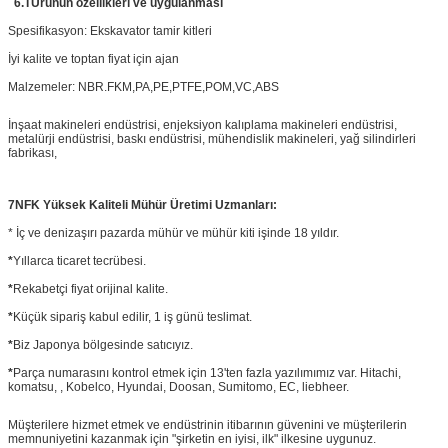
6.
T
Ürünün özellikleri ve uygulanması
Spesifikasyon: Ekskavator tamir kitleri
İyi kalite ve toptan fiyat için ajan
Malzemeler: NBR.FKM,PA,PE,PTFE,POM,VC,ABS
İnşaat makineleri endüstrisi, enjeksiyon kalıplama makineleri endüstrisi,
metalürji endüstrisi, baskı endüstrisi, mühendislik makineleri, yağ silindirleri
fabrikası,
7NFK Yüksek Kaliteli Mühür Üretimi Uzmanları:
* İç ve denizaşırı pazarda mühür ve mühür kiti işinde 18 yıldır.
*
Yıllarca ticaret tecrübesi.
*
Rekabetçi fiyat orijinal kalite.
*
Küçük sipariş kabul edilir, 1 iş günü teslimat.
*
Biz Japonya bölgesinde satıcıyız.
*
Parça numarasını kontrol etmek için 13'ten fazla yazılımımız var. Hitachi,
komatsu, , Kobelco, Hyundai, Doosan, Sumitomo, EC, liebheer.
Müşterilere hizmet etmek ve endüstrinin itibarının güvenini ve müşterilerin
memnuniyetini kazanmak için "şirketin en iyisi, ilk" ilkesine uygunuz.