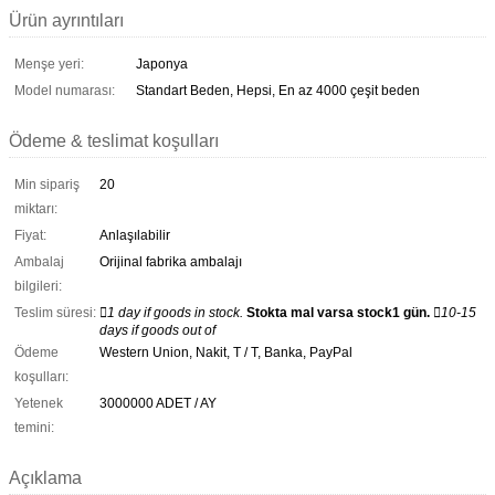
Ürün ayrıntıları
Menşe yeri:
Japonya
Model numarası:
Standart Beden, Hepsi, En az 4000 çeşit beden
Ödeme & teslimat koşulları
Min sipariş
20
miktarı:
Fiyat:
Anlaşılabilir
Ambalaj
Orijinal fabrika ambalajı
bilgileri:
Teslim süresi:
1 day if goods in stock.
Stokta mal varsa stock1 gün.
10-15
days if goods out of
Ödeme
Western Union, Nakit, T / T, Banka, PayPal
koşulları:
Yetenek
3000000 ADET / AY
temini:
Açıklama