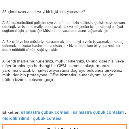
S5:
İşimizi uzun vadeli ve iyi bir ilişki nasıl yaparsınız?
A: Süreç kontrolünü geliştirmeye ve ürünlerimizin kalitesini geliştirmeye devam
edeceğiz ve işletme maliyetlerini azaltmak ve müşteriler için rekabetçi bir fiyat
sağlamak için çalışacağız,Müşterilerin yararlanmasını sağlamak için
A: Biz ciddiye her müşteriye davranmak, onlarla iyi niyetle iş yapmak, arkadaş
edinmek, ne kadar hacim olursa olsun, biz hizmetlerin tam bir yelpazesi, tek
durak mühürlü çözüm sağlayacaktır
Kendi marka mühürlerinizi, mühür kitlerinizi, O-ring kitlerinizi veya
A:
diğer ürünler için herhangi bir OEM hizmetini oluşturmanıza
yardımcı olacak bir şirket arıyorsanız doğruyu buldunuz.Şirketimiz
mühürler için profesyonel OEM hizmetleri sunar.Ayrıntılar için,
Lütfen bizimle iletişime geçin.
salmastra çubuk contası
salmastra çubuk contaları
Etiketler:
,
,
hidrolik silindir çubuk contası