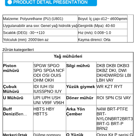
Malzeme: Polyurethane (PU) (U801)
Boyut: İç çapı d12~ d600φmm
Uygulanabilir ana sıvı: Genel yağ hidrolik yağ
Gerginlik (Mpa): 40-60
Sıcaklık (DEG): -30~+110
Hız (m/s): 0.008~1.0
Yolculuk (mm): 2000'den az
Kayma direnci: Orta
2Ürün kategorileri
Yağ mühürleri
Piston
SPGW SPGO
Silgi mührü
DKB DKBI DKBI3
mühürü
SPG SPGA NCF
DKBZ DKI, DWI
ODI OSI OUIS
DKH
DWIR
DSI LBI
OHM OKH
LBH VAY
Çubuk
IDI IUH ISI
Yüzük giymek
WR KZT RYT
Mühürü
IUIS
SPNO IUY
U Mühürü
UPI UPH USH
Döner mühür
ROI SPN CSI VAY
UNI V99F V96H
Buff
HBTS HBY
Arka Yön
N4W BRT-PTFE
Denizi
Ben...
HBTTS
Çember
BRT-
NYLON
BRT2
BRT3
BRT-G BRT-P
BRN2
O Yüzük
Oring Kit P serisi G
Merkezi Ortak
Düğme pompası