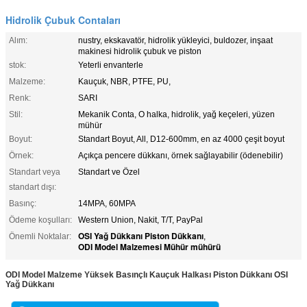
Hidrolik Çubuk Contaları
Alım:
nustry, ekskavatör, hidrolik yükleyici, buldozer, inşaat
makinesi hidrolik çubuk ve piston
stok:
Yeterli envanterle
Malzeme:
Kauçuk, NBR, PTFE, PU,
Renk:
SARI
Stil:
Mekanik Conta, O halka, hidrolik, yağ keçeleri, yüzen
mühür
Boyut:
Standart Boyut, All, D12-600mm, en az 4000 çeşit boyut
Örnek:
Açıkça pencere dükkanı, örnek sağlayabilir (ödenebilir)
Standart veya
Standart ve Özel
standart dışı:
Basınç:
14MPA, 60MPA
Ödeme koşulları:
Western Union, Nakit, T/T, PayPal
OSI Yağ Dükkanı Piston Dükkanı
Önemli Noktalar:
,
ODI Model Malzemesi Mühür mühürü
ODI Model Malzeme Yüksek Basınçlı Kauçuk Halkası Piston Dükkanı OSI
Yağ Dükkanı