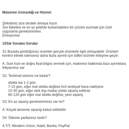
Malzeme Uzmanlığı ve Hizmet
Şirketimiz size destek olmaya hazır.
Sıvı tüketimi ve en iyi şekilde kullanılabilen bir çözüm sunmak için özel
uygulama gereksinimleri.
Emisyonlar
10Sık Sorulan Sorular
S1 Burada gördüğünüz resimler gerçek ürünlerle ilgili olmayabilir. Ürünleri
kontrol etmek isterseniz daha fazla ayrıntı için lütfen bizimle iletişime geçin.
A. Size hızlı ve doğru fiyat bilgisi vermek için, makinesi hakkında bazı ayrıntılara
ihtiyacımız var
S2: Teslimat süreniz ne kadar?
stokta ise 1-2 gün
7-15 gün, eğer mal stokta değilse Acil sevkiyat hava nakliyesi
15-30 gün, eğer stok dışı mallar yolda sipariş edilirse
90-120 gün eğer mal stokta değilse, yeni sipariş
S3: En az sipariş gereksiniminiz var mı?
A: Küçük deneme siparişi kabul edilebilir.
S4: Ödeme şartlarınız nedir?
A:
T/T, Western Union, Nakit, Banka, PayPal.