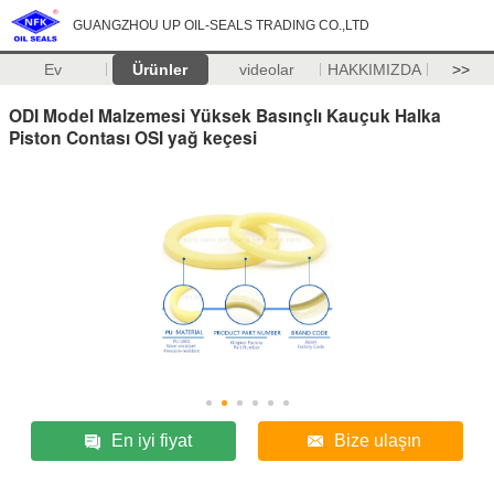
GUANGZHOU UP OIL-SEALS TRADING CO.,LTD
Ev
Ürünler
videolar
HAKKIMIZDA
>>
ODI Model Malzemesi Yüksek Basınçlı Kauçuk Halka
Piston Contası OSI yağ keçesi
En iyi fiyat
Bize ulaşın