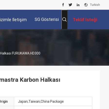
Turkish
SG Gösterisi
izimle Iletişim
Teklif Isteği
Kur
n Halkası FURUKAWA HD300
lmastra Karbon Halkası
rigin
Japan,Taiwan,China Package