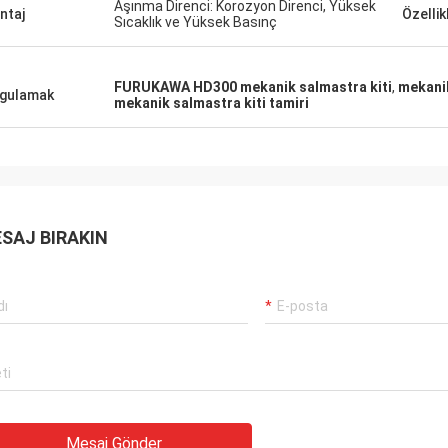
Carlo
Aşınma Direnci: Korozyon Direnci, Yüksek
ntaj
Özellik
Sıcaklık ve Yüksek Basınç
şteriler, işler hala her zamanki gibi,
İyi Tedarikçi ve her zam
rünleri% 100 orijinal, olağanüstü
önerilerde bulunmak, malla
rmansı. Hızlı sevkiyat ve çok
gelecekte uzun bir coope
FURUKAWA HD300 mekanik salmastra kiti
,
mekanik
met Ben 5 yıldız hak ediyor!
gulamak
mekanik salmastra kiti tamiri
SAJ BIRAKIN
Mesaj Gönder