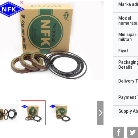
Marka ad
Model
numarası
Min sipari
miktarı
Fiyat
Packagin
Details
Delivery 
Payment 
Supply Abi