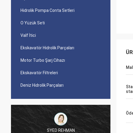
Hidrolik Pompa Conta Setleri
O Yüzük Seti
Valf İtici
Ekskavatör Hidrolik Parçaları
ÜR
Motor Turbo Şarj Cihazı
Ma
Ekskavatör Filtreleri
Deniz Hidrolik Parçaları
Sta
sta
Öde
SYED REHMAN