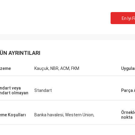
En Iyi F
ÜN AYRINTILARI
lzeme
Kauçuk, NBR, ACM, FKM
Uygul
ndart veya
Standart
Parça 
ndart olmayan
Örnekl
me Koşulları
Banka havalesi, Western Union,
nokta
Mutakilwa Wilson afrika