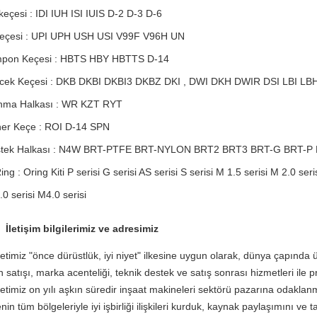
 keçesi : IDI IUH ISI IUIS D-2 D-3 D-6
eçesi : UPI UPH USH USI V99F V96H UN
pon Keçesi : HBTS HBY HBTTS D-14
ecek Keçesi : DKB DKBI DKBI3 DKBZ DKI , DWI DKH
DWIR
DSI LBI LB
nma Halkası : WR KZT RYT
er Keçe : ROI D-14 SPN
tek Halkası : N4W BRT-PTFE BRT-NYLON
BRT2
BRT3 BRT-G BRT-P
ng : Oring Kiti P serisi G serisi AS serisi S serisi M 1.5 serisi M 2.0 seri
.0 serisi M4.0 serisi
İletişim bilgilerimiz ve adresimiz
ketimiz "önce dürüstlük, iyi niyet" ilkesine uygun olarak, dünya çapında 
n satışı, marka acenteliği, teknik destek ve satış sonrası hizmetleri ile p
ketimiz
on yılı aşkın süredir inşaat makineleri sektörü pazarına odaklan
nin tüm bölgeleriyle iyi işbirliği ilişkileri kurduk, kaynak paylaşımını ve