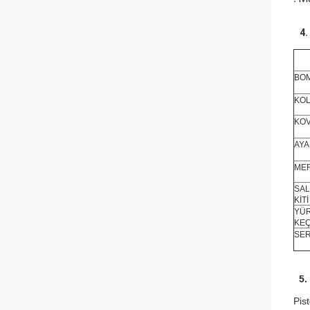
4.
BOM
KOL
KOV
AYA
MER
SAL
KİTİ
YÜ
KEÇ
SER
5
Pis