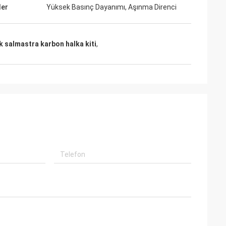
ler
Yüksek Basınç Dayanımı, Aşınma Direnci
an profesyonel
r kaliteli,
rtion olacak.
 salmastra karbon halka kiti
,