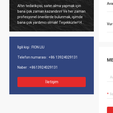
Ava
Altın tedarikçisi, satın alma yapmak için
Eski mü
bana çok zaman kazandırın! Ve her zaman
Ajans ü
profesyonel önerilerde bulunmak, işimde
maliyet perfo
bana çok yardımcı olmak! Teşekkürler! Her
iyi hiz
Vur
şey en iyi sırada, kaliteli mallar, hızlı
sevkiyat ve tavsiye ettiğim çok iyi hizmet.
5 yıldız hak ediyor! Ürünleriniz de iyi ve
kaliteli görünüyor ve satın almak için
İlgili kişi :
FION LIU
compnay ile iletişime geçecek Daha fazla
Telefon numarası :
+86 13924029131
ME
Naber :
+8613924029131
İletişim