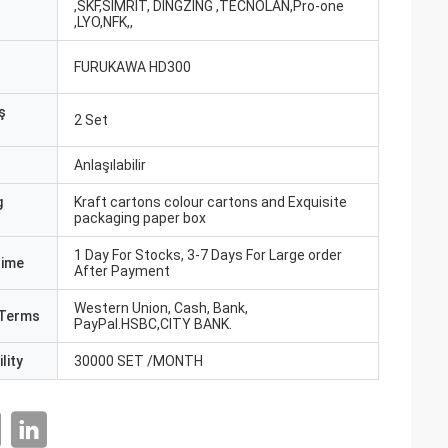
,SKF,SIMRIT, DINGZING ,TECNOLAN,Pro-one
ı
,LYO,NFK,,
FURUKAWA HD300
ş
2 Set
Anlaşılabilir
g
Kraft cartons colour cartons and Exquisite
packaging paper box
1 Day For Stocks, 3-7 Days For Large order
Time
After Payment
Western Union, Cash, Bank,
Terms
PayPal.HSBC,CITY BANK.
lity
30000 SET /MONTH