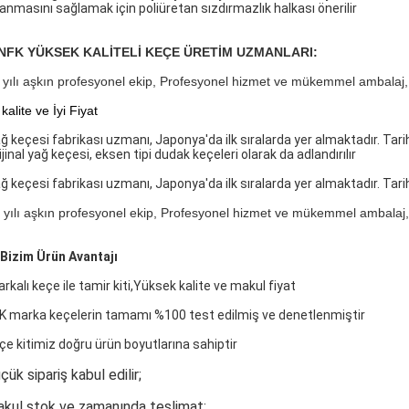
anmasını sağlamak için poliüretan sızdırmazlık halkası önerilir
NFK YÜKSEK KALİTELİ KEÇE ÜRETİM UZMANLARI:
 yılı aşkın profesyonel ekip, Profesyonel hizmet ve mükemmel ambalaj, keçe
 kalite ve İyi Fiyat
ğ keçesi fabrikası uzmanı, Japonya'da ilk sıralarda yer almaktadır. Tarihi
ijinal yağ keçesi, eksen tipi dudak keçeleri olarak da adlandırılır
ğ keçesi fabrikası uzmanı, Japonya'da ilk sıralarda yer almaktadır. Tarihi
 yılı aşkın profesyonel ekip, Profesyonel hizmet ve mükemmel ambalaj, keç
Bizim
Ürün
Avantajı
rkalı keçe ile tamir kiti,
Yüksek kalite ve makul fiyat
K marka keçelerin tamamı %100 test edilmiş ve denetlenmiştir
çe kitimiz doğru ürün boyutlarına sahiptir
çük sipariş kabul edilir;
kul stok ve zamanında teslimat;