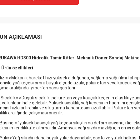
ÜN AÇIKLAMASI
UKAWA HD300 Hidrolik Tamir Kitleri Mekanik Döner Sondaj Makinesi
.
Ürün
özellikleri
Hız = >Mekanik hareket hızı yüksek olduğunda, yağlama yağı filmi tahrip
eniyle yağ keçesi ömrü büyük ölçüde azalır, poliüretan veya kauçuk yağ 
ışma aralığında iyi performans gösterir
Sıcaklık= >Düşük sıcaklık, poliüretan veya kauçuk keçenin elastikiyetini
t ve kırılgan hale gelebilir. Yüksek sıcaklık, yağ keçesinin hacmini geniş
encini hızla artırabilir ve sıkıştırma kapasitesini azaltabilir. Poliüretan
klık aralığında çalışması önerilir.
Basınç = "yüksek basınçlı yağ keçesi sıkıştırma deformasyonu, itici ek
eksinimler dikkate alınmalıdır. Amonyak yağı sızdırmazlığı için en iyi çal
Yük=>Yağ silindiri daha büyük yüke dayanabilir, conta ve yatak halkası t