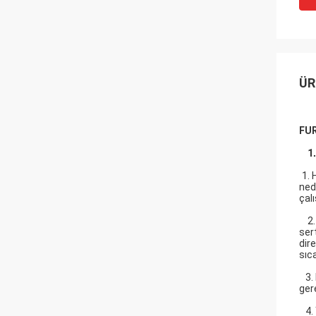
ÜR
FUR
1
​
1. 
ned
çal
2. 
ser
dir
sıca
3. 
ger
4. 