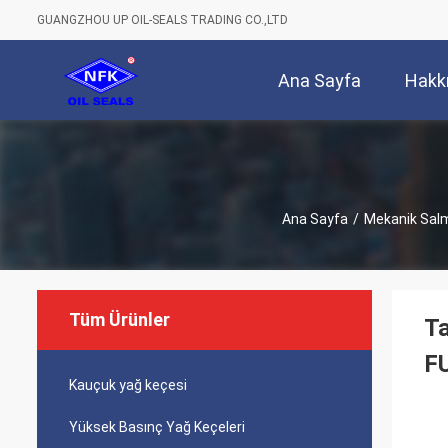
GUANGZHOU UP OIL-SEALS TRADING CO.,LTD
Ana Sayfa
Hakk
Ana Sayfa
/
Mekanik Salm
Tüm Ürünler
Ta
F
Kauçuk yağ keçesi
Yüksek Basınç Yağ Keçeleri