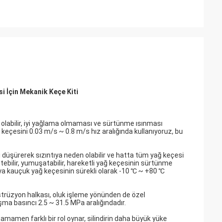
 İçin Mekanik Keçe Kiti
 olabilir, iyi yağlama olmaması ve sürtünme ısınması
keçesini 0.03 m/s ~ 0.8 m/s hız aralığında kullanıyoruz, bu
 düşürerek sızıntıya neden olabilir ve hatta tüm yağ keçesi
letebilir, yumuşatabilir, hareketli yağ keçesinin sürtünme
 veya kauçuk yağ keçesinin sürekli olarak -10 ℃ ~ +80 ℃
strüzyon halkası, oluk işleme yönünden de özel
ışma basıncı 2.5 ~ 31.5 MPa aralığındadır.
amamen farklı bir rol oynar, silindirin daha büyük yüke