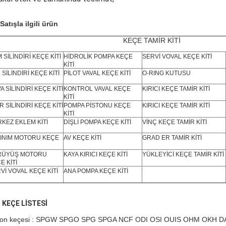
Satışla ilgili ürün
KEÇE TAMİR KİTİ
 SİLİNDİRİ KEÇE KİTİ
HİDROLİK POMPA KEÇE
SERVİ VOVAL KEÇE KİTİ
KİTİ
 SİLİNDİRİ KEÇE KİTİ
PİLOT VAVAL KEÇE KİTİ
O-RING KUTUSU
A SİLİNDİRİ KEÇE KİTİ
KONTROL VAVAL KEÇE
KIRICI KEÇE TAMİR KİTİ
KİTİ
R SİLİNDİRİ KEÇE KİTİ
POMPA PİSTONU KEÇE
KIRICI KEÇE TAMİR KİTİ
KİTİ
KEZ EKLEM KİTİ
DİŞLİ POMPA KEÇE KİTİ
VİNÇ KEÇE TAMİR KİTİ
INIM MOTORU KEÇE
AV KEÇE KİTİ
GRAD ER TAMİR KİTİ
RÜYÜŞ MOTORU
KAYA KIRICI KEÇE KİTİ
YÜKLEYİCİ KEÇE TAMİR KİTİ
E KİTİ
Vİ VOVAL KEÇE KİTİ
ANA POMPA KEÇE KİTİ
.
KEÇE LİSTESİ
ton keçesi : SPGW SPGO SPG SPGA NCF ODI OSI OUIS OHM OKH D