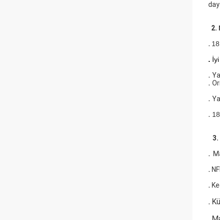
day
2.
.
18
.
İyi
.
Ya
.
Or
.
Ya
.
18
3.
.
Ma
.
NF
.
Ke
Kü
.
Ma
.