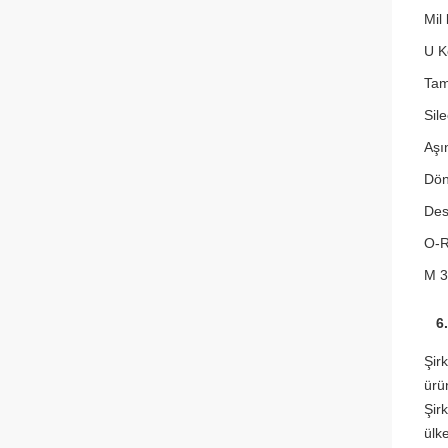
Mil
U K
Tam
Sil
Aşı
Dön
Des
O-Ri
M 3
6. 
Şir
ürü
Şir
ülke