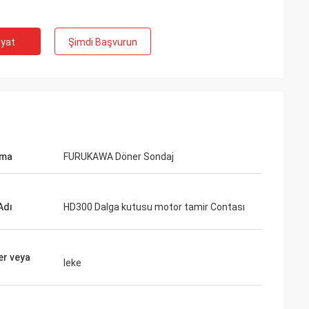
iyat
Şimdi Başvurun
ama
FURUKAWA Döner Sondaj
Adı
HD300 Dalga kutusu motor tamir Contası
er veya
leke