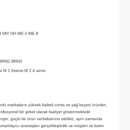
H VAY DH ME-2 ME-8
 BRN2 BRN3
si M 1.9serisi M 2.4 serisi
ünlü markaların yüksek kaliteli conta ve yağ keçesi ürünleri,
rofesyonel bir şirket olarak faaliyet göstermektedir.
mıştır, güçlü bir ürün veritabanına sahibiz, aynı zamanda
 tamamlayıcı avantajları gerçekleştirdik ve müşteri ve bizim