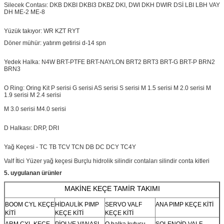
Silecek Contası: DKB DKBI DKBI3 DKBZ DKI, DWI DKH
DWIR
DSİ LBI LBH VAY
DH ME-2 ME-8
Yüzük takıyor: WR KZT RYT
Döner mühür: yatırım getirisi d-14 spn
Yedek Halka: N4W BRT-PTFE BRT-NAYLON
BRT2
BRT3 BRT-G BRT-P BRN2
BRN3
O Ring: Oring Kit P serisi G serisi AS serisi S serisi M 1.5 serisi M 2.0 serisi M
1.9 serisi M 2.4 serisi
M 3.0 serisi M4.0 serisi
D Halkası: DRP, DRI
Yağ Keçesi - TC TB TCV TCN DB DC DCY TC4Y
Valf İtici
Yüzer yağ keçesi Burçlu hidrolik silindir contaları silindir conta kitleri
5. uygulanan ürünler
MAKİNE KEÇE TAMİR TAKIMI
BOOM CYL KEÇE
HİDAULİK PIMP
SERVO VALF
ANA PIMP KEÇE KİTİ
KİTİ
KEÇE KİTİ
KEÇE KİTİ
ARM CYL KEÇE
PİOLVE VANASI
O halka kutusu
SOLENOİD VALF