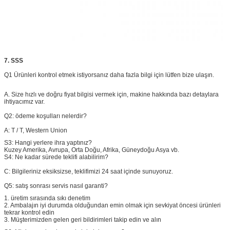
7. SSS
Q1 Ürünleri kontrol etmek istiyorsanız daha fazla bilgi için lütfen bize ulaşın.
A. Size hızlı ve doğru fiyat bilgisi vermek için, makine hakkında bazı detaylara
ihtiyacımız var.
Q2: ödeme koşulları nelerdir?
A:
T / T, Western Union
S3:
Hangi yerlere ihra yaptınız?
Kuzey Amerika, Avrupa, Orta Doğu, Afrika, Güneydoğu Asya vb.
S4: Ne kadar sürede teklifi alabilirim?
C: Bilgileriniz eksiksizse, teklifimizi 24 saat içinde sunuyoruz.
Q5:
satış sonrası servis nasıl garanti?
1. üretim sırasında sıkı denetim
2. Ambalajın iyi durumda olduğundan emin olmak için sevkiyat öncesi ürünleri
tekrar kontrol edin
3. Müşterimizden gelen geri bildirimleri takip edin ve alın