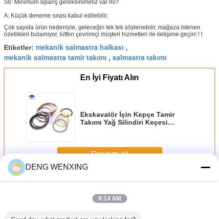
S6: Minimum sipariş gereksiniminiz var mı?
A: Küçük deneme sırası kabul edilebilir.
Çok sayıda ürün nedeniyle, geleceğin tek tek söylenebilir, mağaza istenen
özellikleri bulamıyor, lütfen çevrimiçi müşteri hizmetleri ile iletişime geçin! ! !
mekanik salmastra halkası
Etiketler:
,
mekanik salmastra tamir takımı
salmastra takımı
,
En İyi Fiyatı Alın
Ekskavatör İçin Kepçe Tamir
Takımı Yağ Silindiri Keçesi
LIUGONG CLG936 / 939/945/948 /
950E
Devam et
DENG WENXING
Mekanik Salmastra Kiti
Daha
9:14 AM