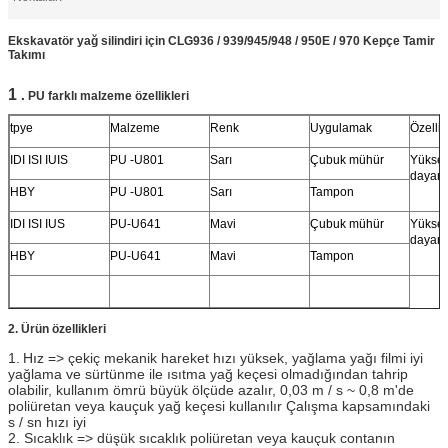
Ekskavatör yağ silindiri için CLG936 / 939/945/948 / 950E / 970 Kepçe Tamir
Takımı
1
.
PU farklı malzeme özellikleri
tpye
Malzeme
Renk
Uygulamak
Özellik
IDI ISI IUIS
PU -U801
Sarı
Çubuk mühür
Yüksek
dayanı
HBY
PU -U801
Sarı
Tampon
IDI ISI IUS
PU-U641
Mavi
Çubuk mühür
Yüksek
dayanı
HBY
PU-U641
Mavi
Tampon
2. Ürün
özellikleri
1.
Hız => çekiç mekanik hareket hızı yüksek, yağlama yağı filmi iyi
yağlama ve sürtünme ile ısıtma yağ keçesi olmadığından tahrip
olabilir, kullanım ömrü büyük ölçüde azalır, 0,03 m / s ~ 0,8 m'de
poliüretan veya kauçuk yağ keçesi kullanılır Çalışma kapsamındaki
s / sn hızı iyi
2. Sıcaklık => düşük sıcaklık poliüretan veya kauçuk contanın