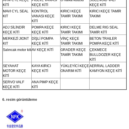
KİTİ
KEÇE KİTİ
KEÇE KİTİ
MAVI CYL SEAL
KONTROL
KIRICI KEÇE
KIRICI KEÇE TAMİR
KIT
VANASI KEÇE
TAMİR TAKIMI
TAKIMI
KİTİ
ADJ SİLİNDİR
POMPA KEÇE
KIRICI KEÇE
DELME RIG SEAL
KEÇE KİTİ
KEÇE KİTİ
TAMİR TAKIMI
TAMİR KİTİ
MERKEZİ JIONT
DİŞLİ POMPA
VİNÇ KEÇE
BETON TRAILER
KIT
KEÇE KİTİ
TAMİR TAKIMI
POMPA KEÇE KİTİ
Salıncak motor kiti
AV KEÇE KİTİ
GRADER KEÇE
ÇEKMECE
TAMİR TAKIMI
BULLDOZER KEÇE
KİTİ
SEYAHAT
KAYA KIRICI
YÜKLEYİCİ KEÇE
AERRIAL LADDER
MOTOR KEÇE
KEÇE KİTİ
ONARIM KİTİ
KAMYON KEÇE KİTİ
KİTİ
SERVO VALF
ANA PIMP KEÇE
KEÇE KİTİ
KİTİ
6. resim görüntüleme