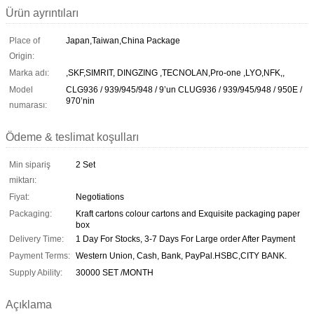
Ürün ayrıntıları
Place of
Japan,Taiwan,China Package
Origin:
Marka adı:
,SKF,SIMRIT, DINGZING ,TECNOLAN,Pro-one ,LYO,NFK,,
Model
CLG936 / 939/945/948 / 9’un CLUG936 / 939/945/948 / 950E /
970’nin
numarası:
Ödeme & teslimat koşulları
Min sipariş
2 Set
miktarı:
Fiyat:
Negotiations
Packaging:
Kraft cartons colour cartons and Exquisite packaging paper
box
Delivery Time:
1 Day For Stocks, 3-7 Days For Large order After Payment
Payment Terms:
Western Union, Cash, Bank, PayPal.HSBC,CITY BANK.
Supply Ability:
30000 SET /MONTH
Açıklama