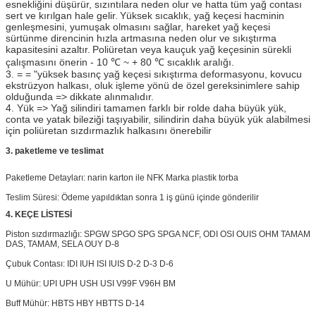
esnekliğini düşürür, sızıntılara neden olur ve hatta tüm yağ contası
sert ve kırılgan hale gelir.
Yüksek sıcaklık, yağ keçesi hacminin
genleşmesini, yumuşak olmasını sağlar, hareket yağ keçesi
sürtünme direncinin hızla artmasına neden olur ve sıkıştırma
kapasitesini azaltır.
Poliüretan veya kauçuk yağ keçesinin sürekli
çalışmasını önerin - 10 ℃ ~ + 80 ℃ sıcaklık aralığı.
3. = = "yüksek basınç yağ keçesi sıkıştırma deformasyonu, kovucu
ekstrüzyon halkası, oluk işleme yönü de özel gereksinimlere sahip
olduğunda => dikkate alınmalıdır.
4. Yük => Yağ silindiri tamamen farklı bir rolde daha büyük yük,
conta ve yatak bileziği taşıyabilir, silindirin daha büyük yük alabilmesi
için poliüretan sızdırmazlık halkasını önerebilir
3. paketleme ve teslimat
Paketleme Detayları: narin karton ile NFK Marka plastik torba
Teslim Süresi: Ödeme yapıldıktan sonra 1 iş günü içinde gönderilir
4. KEÇE LİSTESİ
Piston sızdırmazlığı: SPGW SPGO SPG SPGA NCF, ODI OSI OUIS OHM TAMAM
DAS, TAMAM, SELA OUY D-8
Çubuk Contası: IDI IUH ISI IUIS D-2 D-3 D-6
U Mühür: UPI UPH USH USI V99F V96H BM
Buff Mühür: HBTS HBY HBTTS D-14