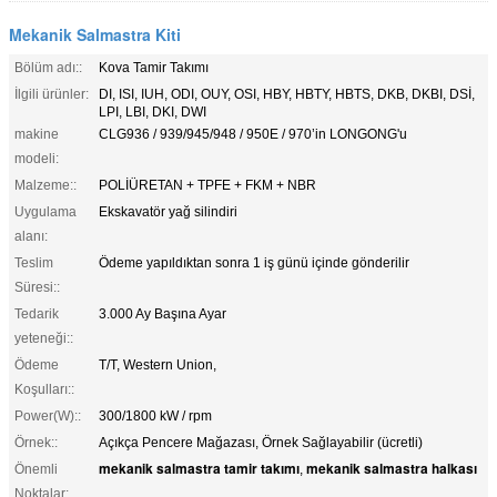
Mekanik Salmastra Kiti
Bölüm adı::
Kova Tamir Takımı
İlgili ürünler:
DI, ISI, IUH, ODI, OUY, OSI, HBY, HBTY, HBTS, DKB, DKBI, DSİ,
LPI, LBI, DKI, DWI
makine
CLG936 / 939/945/948 / 950E / 970’in LONGONG'u
modeli:
Malzeme::
POLİÜRETAN + TPFE + FKM + NBR
Uygulama
Ekskavatör yağ silindiri
alanı:
Teslim
Ödeme yapıldıktan sonra 1 iş günü içinde gönderilir
Süresi::
Tedarik
3.000 Ay Başına Ayar
yeteneği::
Ödeme
T/T, Western Union,
Koşulları::
Power(W)::
300/1800 kW / rpm
Örnek::
Açıkça Pencere Mağazası, Örnek Sağlayabilir (ücretli)
mekanik salmastra tamir takımı
mekanik salmastra halkası
Önemli
,
Noktalar: