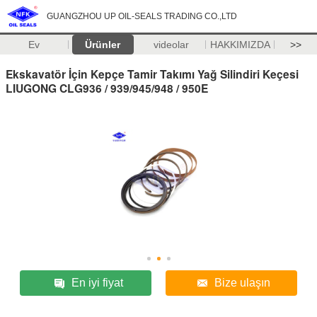
GUANGZHOU UP OIL-SEALS TRADING CO.,LTD
Ev
Ürünler
videolar
HAKKIMIZDA
>>
Ekskavatör İçin Kepçe Tamir Takımı Yağ Silindiri Keçesi
LIUGONG CLG936 / 939/945/948 / 950E
En iyi fiyat
Bize ulaşın