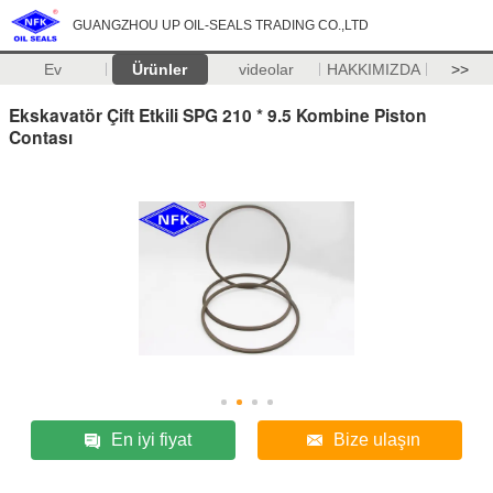
GUANGZHOU UP OIL-SEALS TRADING CO.,LTD
Ev
Ürünler
videolar
HAKKIMIZDA
>>
Ekskavatör Çift Etkili SPG 210 * 9.5 Kombine Piston
Contası
En iyi fiyat
Bize ulaşın