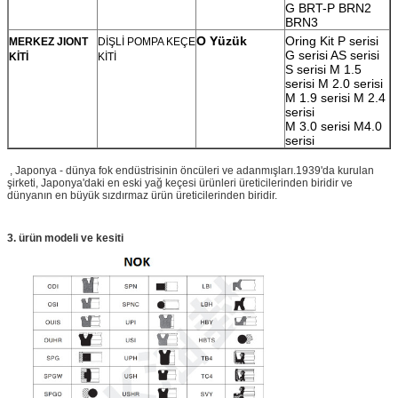
G BRT-P BRN2
BRN3
O Yüzük
Oring Kit P serisi
MERKEZ JIONT
DİŞLİ POMPA KEÇE
G serisi AS serisi
KİTİ
KİTİ
S serisi M 1.5
serisi M 2.0 serisi
M 1.9 serisi M 2.4
serisi
M 3.0 serisi M4.0
serisi
, Japonya - dünya fok endüstrisinin öncüleri ve adanmışları.1939'da kurulan
şirketi, Japonya'daki en eski yağ keçesi ürünleri üreticilerinden biridir ve
dünyanın en büyük sızdırmaz ürün üreticilerinden biridir.
3. ürün modeli ve kesiti