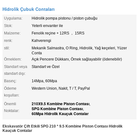
Hidrolik Çubuk Contaları
Uygulama:
Hidrolik pompa pistonu / piston çubuğu
Stok:
Yeterli envanter ile
Malzeme:
Fenolik reçine + 12RS ， 15RS
renk:
Kahverengi
stil:
Mekanik Salmastra, O Ring, Hidrolik, Yağ keçeleri, Yüzer
Conta
Örneklem:
Açık Pencere Dükkanı, Örnek sağlayabilir (ödenebilir)
Standart veya
Standart ve Özel
standart dışı:
Basınç:
14Mpa, 60Mpa
Ödeme
Western Union, Nakit, T / T, PayPal
koşulları:
210X9.5 Kombine Piston Contası
Önemli
,
SPG Kombine Piston Contası
,
Noktalar:
60Mpa Hidrolik Kauçuk Contalar
Ekskavatör Çift Etkili SPG 210 * 9.5 Kombine Piston Contası Hidrolik
Kauçuk Contalar