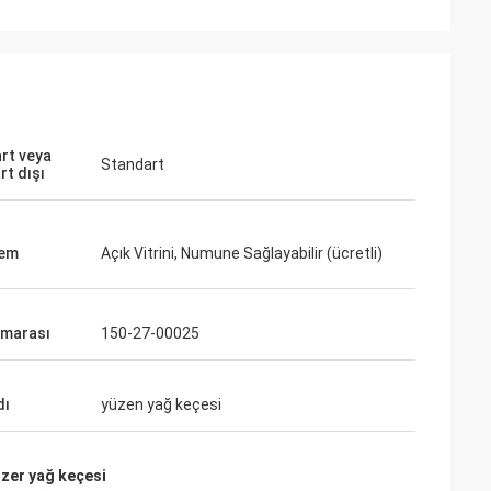
rt veya
Standart
rt dışı
lem
Açık Vitrini, Numune Sağlayabilir (ücretli)
umarası
150-27-00025
dı
yüzen yağ keçesi
zer yağ keçesi