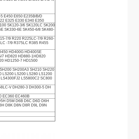
-5 E450 E650 E235B/B/D
22 E325 E330 E340 E350
100 SK120-3/6 SK120LC SK200
6E SK330-6E SK450-6/8 SK480-
15-7/9 R220 R225LC-7/9 R260-
LC -7/9 R375LC R385 R455
D450 HD400G HD400SE
5/7 HD820 HD880-1HD820
20 HD1250-7 HD1500
 SH200 SH200A3 SH210 SH220
0 LS200 LS200 LS280 LS1200
J LS4300FJ2 LS5800C2 SC800
58LC-V DH280-3 DH300-5 DH
0 EC360 EC460B
 D5H D5M D6B D6C D6D D6H
D8H D8K D8N D8R D9L D9N