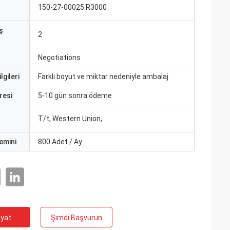
150-27-00025 R3000
ş
2
Negotiations
lgileri
Farklı boyut ve miktar nedeniyle ambalaj
resi
5-10 gün sonra ödeme
T/t, Western Union,
emini
800 Adet / Ay
iyat
Şimdi Başvurun