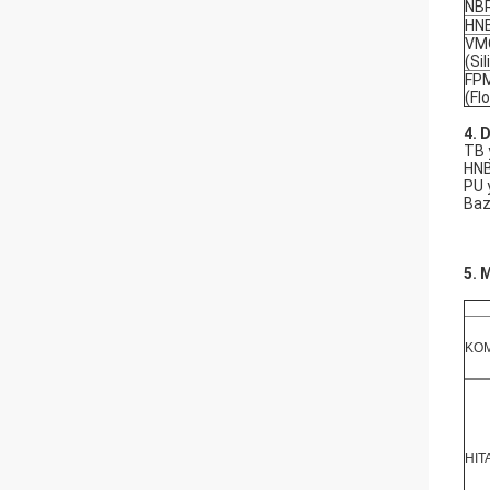
NB
HN
VM
(Sil
FP
(Fl
4. 
TB 
HNB
PU 
Baz
5. 
KO
HIT