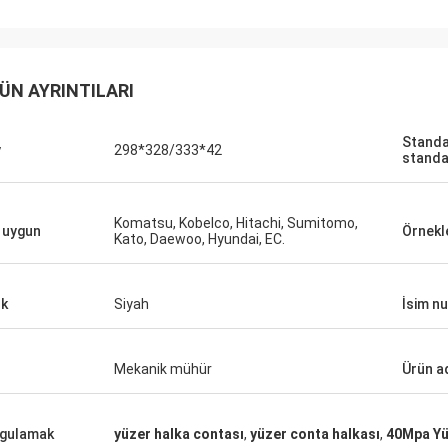
ÜN AYRINTILARI
Standa
y
298*328/333*42
standa
Komatsu, Kobelco, Hitachi, Sumitomo,
n uygun
Örnek
Kato, Daewoo, Hyundai, EC.
k
Siyah
İsim n
Mekanik mühür
Ürün a
gulamak
yüzer halka contası
,
yüzer conta halkası
,
40Mpa Yü
Mutakilwa Wilson afrika