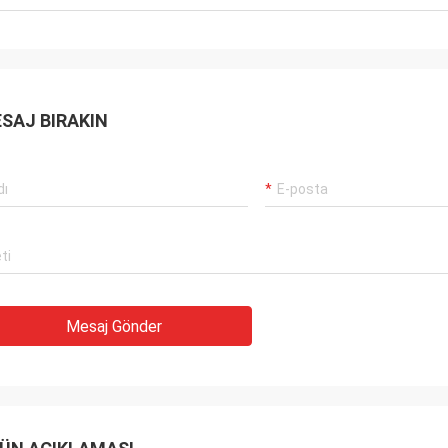
Carlo
şteriler, işler hala her zamanki gibi,
İyi Tedarikçi ve her zam
rünleri% 100 orijinal, olağanüstü
önerilerde bulunmak, malla
rmansı. Hızlı sevkiyat ve çok
gelecekte uzun bir coope
met Ben 5 yıldız hak ediyor!
SAJ BIRAKIN
Mesaj Gönder