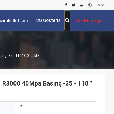
Turkish
SG Gösterisi
izimle Iletişim
Teklif Isteği
Kur
ç -35 - 110 ° C Sıcaklık
 R3000 40Mpa Basınç -35 - 110 °
ı
USG