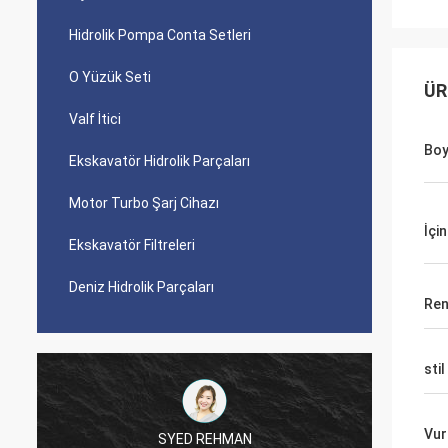
Hidrolik Pompa Conta Setleri
O Yüzük Seti
ÜR
Valf İtici
Bo
Ekskavatör Hidrolik Parçaları
Motor Turbo Şarj Cihazı
İçi
Ekskavatör Filtreleri
Deniz Hidrolik Parçaları
Ren
stil
Vur
SYED REHMAN