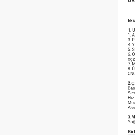
ÜR
Eks
1. 
1. 
3. 
4. 
5. 
6. 
egz
7. 
8. 
CNC 
2.
Ç
Bas
Sıc
Hız
Med
Alev
3.
M
Yağ
Bir