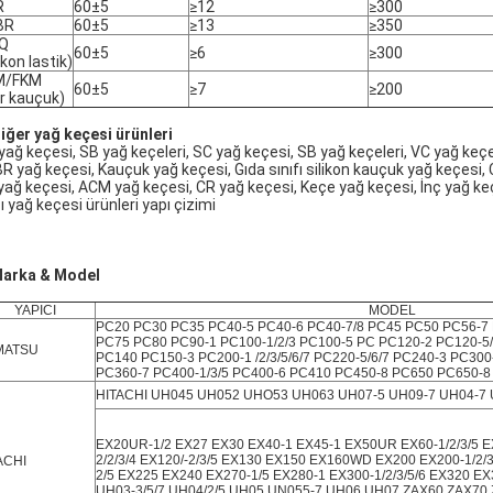
R
60±5
≥12
≥300
BR
60±5
≥13
≥350
Q
60±5
≥6
≥300
ikon lastik)
M/FKM
60±5
≥7
≥200
or kauçuk)
Diğer yağ keçesi ürünleri
yağ keçesi, SB yağ keçeleri, SC yağ keçesi, SB yağ keçeleri, VC yağ keçe
R yağ keçesi, Kauçuk yağ keçesi, Gıda sınıfı silikon kauçuk yağ keçesi
yağ keçesi, ACM yağ keçesi, CR yağ keçesi, Keçe yağ keçesi, İnç yağ ke
ı yağ keçesi ürünleri yapı çizimi
Marka & Model
YAPICI
MODEL
PC20 PC30 PC35 PC40-5 PC40-6 PC40-7/8 PC45 PC50 PC56-7 P
PC75 PC80 PC90-1 PC100-1/2/3 PC100-5 PC PC120-2 PC120-5
MATSU
PC140 PC150-3 PC200-1 /2/3/5/6/7 PC220-5/6/7 PC240-3 PC300-
PC360-7 PC400-1/3/5 PC400-6 PC410 PC450-8 PC650 PC650-8
HITACHI UH045 UH052 UHO53 UH063 UH07-5 UH09-7 UH04-7
EX20UR-1/2 EX27 EX30 EX40-1 EX45-1 EX50UR EX60-1/2/3/5 
2/2/3/4 EX120/-2/3/5 EX130 EX150 EX160WD EX200 EX200-1/2/3
ACHI
2/5 EX225 EX240 EX270-1/5 EX280-1 EX300-1/2/3/5/6 EX320 E
UH03-3/5/7 UH04/2/5 UH05 UN055-7 UH06 UH07 ZAX60 ZAX70