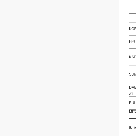
KO
HY
KA
SU
DA
AT
BU
MIT
6. 