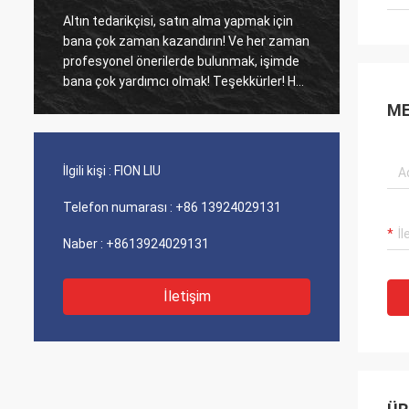
Altın tedarikçisi, satın alma yapmak için
Eski mü
bana çok zaman kazandırın! Ve her zaman
Ajans ü
profesyonel önerilerde bulunmak, işimde
maliyet perfo
bana çok yardımcı olmak! Teşekkürler! Her
iyi hiz
şey en iyi sırada, kaliteli mallar, hızlı
ME
sevkiyat ve tavsiye ettiğim çok iyi hizmet.
5 yıldız hak ediyor! Ürünleriniz de iyi ve
kaliteli görünüyor ve satın almak için
İlgili kişi :
FION LIU
compnay ile iletişime geçecek Daha fazla
Telefon numarası :
+86 13924029131
Naber :
+8613924029131
İletişim