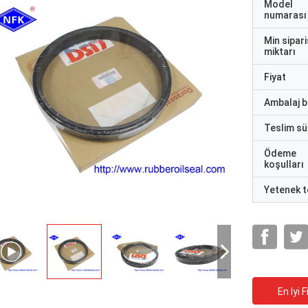
Model
numarası
Min sipari
miktarı
Fiyat
Ambalaj bi
Teslim sü
Ödeme
koşulları
Yetenek t
En Iyi F