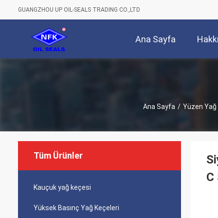
GUANGZHOU UP OIL-SEALS TRADING CO.,LTD
Ana Sayfa
Hakk
Ana Sayfa
/
Yüzen Yağ 
Tüm Ürünler
Si
C 
Kauçuk yağ keçesi
Yüksek Basınç Yağ Keçeleri