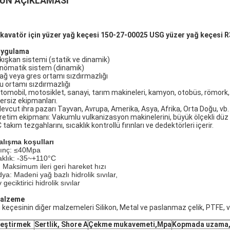
ÜN AÇIKLAMASI
kavatör için yüzer yağ keçesi 150-27-00025 USG yüzer yağ keçesi 
Uygulama
Akışkan sistemi (statik ve dinamik)
Pnömatik sistem (dinamik)
Yağ veya gres ortamı sızdırmazlığı
Su ortamı sızdırmazlığı
Otomobil, motosiklet, sanayi, tarım makineleri, kamyon, otobüs, römork,
ersiz ekipmanları.
Mevcut ihra pazarı Tayvan, Avrupa, Amerika, Asya, Afrika, Orta Doğu, vb.
Üretim ekipmanı: Vakumlu vulkanizasyon makinelerini, büyük ölçekli düz
takım tezgahlarını, sıcaklık kontrollü fırınları ve dedektörleri içerir.
alışma koşulları
ınç: ≤40Mpa
aklık: -35~+110°C
: Maksimum ileri geri hareket hızı
ya: Madeni yağ bazlı hidrolik sıvılar,
 geciktirici hidrolik sıvılar
alzeme
 keçesinin diğer malzemeleri Silikon, Metal ve paslanmaz çelik, PTFE, v
leştirmek
Sertlik, Shore A
Çekme mukavemeti,Mpa
Kopmada uzama,