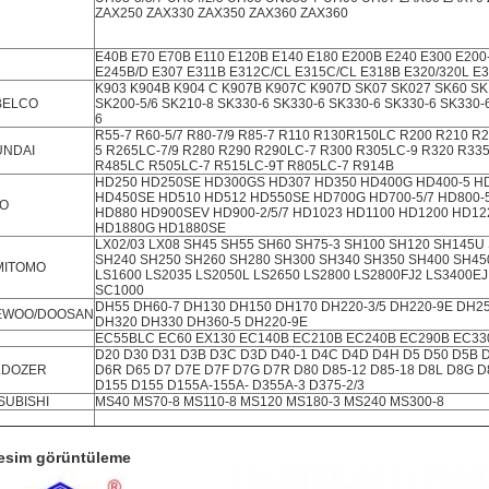
ZAX250 ZAX330 ZAX350 ZAX360 ZAX360
E40B E70 E70B E110 E120B E140 E180 E200B E240 E300 E200
E245B/D E307 E311B E312C/CL E315C/CL E318B E320/320L E3
K903 K904B K904 C K907B K907C K907D SK07 SK027 SK60 SK
BELCO
SK200-5/6 SK210-8 SK330-6 SK330-6 SK330-6 SK330-6 SK330-
6
R55-7 R60-5/7 R80-7/9 R85-7 R110 R130R150LC R200 R210 R2
UNDAI
5 R265LC-7/9 R280 R290 R290LC-7 R300 R305LC-9 R320 R335
R485LC R505LC-7 R515LC-9T R805LC-7 R914B
HD250 HD250SE HD300GS HD307 HD350 HD400G HD400-5 H
HD450SE HD510 HD512 HD550SE HD700G HD700-5/7 HD800-
TO
HD880 HD900SEV HD900-2/5/7 HD1023 HD1100 HD1200 HD12
HD1880G HD1880SE
LX02/03 LX08 SH45 SH55 SH60 SH75-3 SH100 SH120 SH145U
SH240 SH250 SH260 ​​SH280 SH300 SH340 SH350 SH400 SH45
MITOMO
LS1600 LS2035 LS2050L LS2650 LS2800 LS2800FJ2 LS3400E
SC1000
DH55 DH60-7 DH130 DH150 DH170 DH220-3/5 DH220-9E DH2
EWOO/DOOSAN
DH320 DH330 DH360-5 DH220-9E
EC55BLC EC60 EX130 EC140B EC210B EC240B EC290B EC33
D20 D30 D31 D3B D3C D3D D40-1 D4C D4D D4H D5 D50 D5B
LDOZER
D6R D65 D7 D7E D7F D7G D7R D80 D85-12 D85-18 D8L D8G 
D155 D155 D155A-155A- D355A-3 D375-2/3
SUBISHI
MS40 MS70-8 MS110-8 MS120 MS180-3 MS240 MS300-8
resim görüntüleme