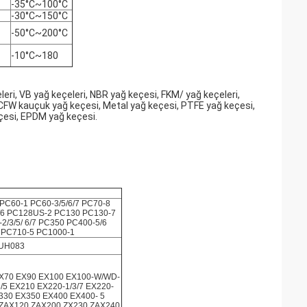
-35°C~100°C
-30°C~150°C
-50°C~200°C
-10°C~180
leri, VB yağ keçeleri, NBR yağ keçesi, FKM/ yağ keçeleri,
, CFW kauçuk yağ keçesi, Metal yağ keçesi, PTFE yağ keçesi,
çesi, EPDM yağ keçesi.
C60-1 PC60-3/5/6/7 PC70-8
/6 PC128US-2 PC130 PC130-7
2/3/5/ 6/7 PC350 PC400-5/6
 PC710-5 PC1000-1
 UH083
EX70 EX90 EX100 EX100-W/WD-
/5 EX210 EX220-1/3/7 EX220-
X330 EX350 EX400 EX400- 5
 ZAX120 ZAX200 ZX230 ZAX240