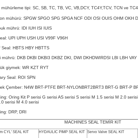
 mühürleme tipi: SC, SB, TC, TB, VC, VB,
DCY, TC4Y,
TCV, TCN ve TC4
ton mühürü: SPGW SPGO SPG SPGA NCF ODI OSI OUIS OHM OKH 
uk mührü: IDI IUH ISI IUIS
eal: UPI UPH USH USI V99F V96H
f Seal: HBTS HBY HBTTS
gi mührü: DKB DKBI DKBI3 DKBZ DKI, DWI DKH
DWIR
DSI LBI LBH VAY
ük giymek: WR KZT RYT
ary Seal: ROI SPN
dek Çember: N4W BRT-PTFE BRT-NYLON
BRT2
BRT3 BRT-G BRT-P B
ng: Oring Kit P serisi G serisi AS serisi S serisi M 1.5 serisi M 2.0 serisi
0 serisi M 4.0 serisi
ing: DRP, DRI
MACHINES SEAL TEMİR KIT
m CYL' SEAL KIT
HYDAULIC PIMP SEAL KIT
Servo Valve SEAL KIT