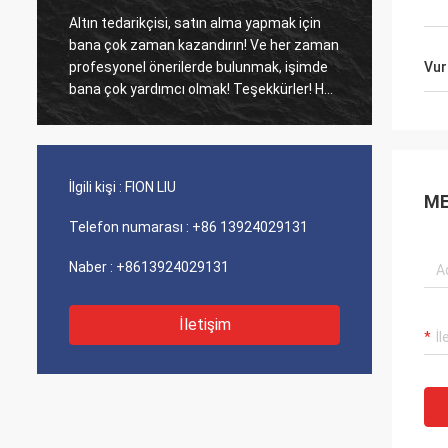
Altın tedarikçisi, satın alma yapmak için
Eski mü
bana çok zaman kazandırın! Ve her zaman
Ajans ü
profesyonel önerilerde bulunmak, işimde
maliyet perfo
Vur
bana çok yardımcı olmak! Teşekkürler! Her
iyi hiz
şey en iyi sırada, kaliteli mallar, hızlı
sevkiyat ve tavsiye ettiğim çok iyi hizmet.
5 yıldız hak ediyor! Ürünleriniz de iyi ve
kaliteli görünüyor ve satın almak için
İlgili kişi :
FION LIU
compnay ile iletişime geçecek Daha fazla
ME
Telefon numarası :
+86 13924029131
Naber :
+8613924029131
İletişim