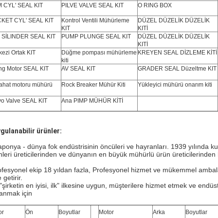
 CYL' SEAL KIT
PILVE VALVE SEAL KIT
O RING BOX
KET CYL' SEAL KIT
Kontrol Ventili Mühürleme
DÜZEL DÜZELİK DÜZELİK
KIT
KITİ
 SİLINDER SEAL KIT
PUMP PLUNGE SEAL KIT
DÜZEL DÜZELİK DÜZELİK
KITİ
ezi Ortak KIT
Düğme pompası mühürleme
KREYEN SEAL DİZLEME KİTİ
kiti
ng Motor SEAL KIT
AV SEAL KIT
GRADER SEAL Düzeltme KIT
ahat motoru mühürü
Rock Breaker Mühür Kiti
Yükleyici mühürü onarım kiti
vo Valve SEAL KIT
Ana PIMP MÜHÜR KİTİ
gulanabilir ürünler:
aponya - dünya fok endüstrisinin öncüleri ve hayranları. 1939 yılında 
nleri üreticilerinden ve dünyanın en büyük mühürlü ürün üreticilerinden b
ofesyonel ekip 18 yıldan fazla, Profesyonel hizmet ve mükemmel ambalaj,
 getirir.
 "şirketin en iyisi, ilk" ilkesine uygun, müşterilere hizmet etmek ve endüs
anmak için
or
Ön
Boyutlar
Motor
Arka
Boyutlar