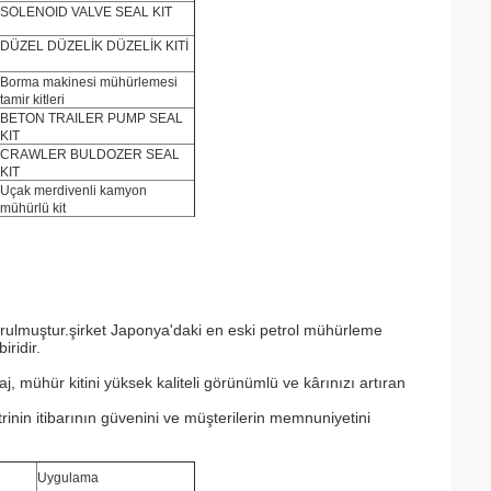
SOLENOID VALVE SEAL KIT
DÜZEL DÜZELİK DÜZELİK KITİ
Borma makinesi mühürlemesi
tamir kitleri
BETON TRAILER PUMP SEAL
KIT
CRAWLER BULDOZER SEAL
KIT
Uçak merdivenli kamyon
mühürlü kit
kurulmuştur.şirket Japonya'daki en eski petrol mühürleme
iridir.
 mühür kitini yüksek kaliteli görünümlü ve kârınızı artıran
trinin itibarının güvenini ve müşterilerin memnuniyetini
Uygulama