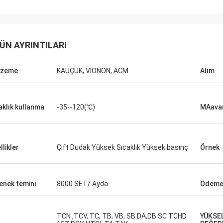
ÜN AYRINTILARI
lzeme
KAUÇUK, VIONON, ACM
Alım
aklık kullanma
-35--120(℃)
MAavan
llikler
Çift Dudak Yüksek Sıcaklık Yüksek basınç
Örnek
enek temini
8000 SET/ Ayda
Ödeme 
TCN ,TCV, TC, TB, VB, SB DA,DB SC TCHD
YÜKSE
Mutakilwa Wilson afrika