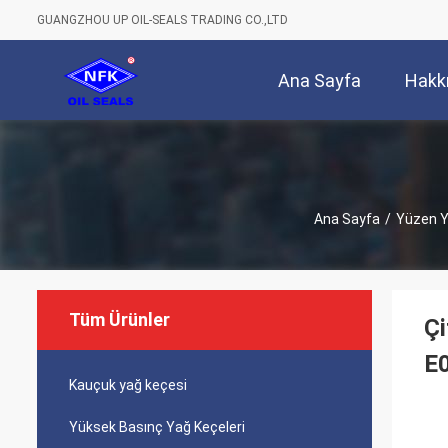
GUANGZHOU UP OIL-SEALS TRADING CO.,LTD
Ana Sayfa
Hakk
Ana Sayfa
/
Yüzen Y
Tüm Ürünler
Çi
E
Kauçuk yağ keçesi
Yüksek Basınç Yağ Keçeleri