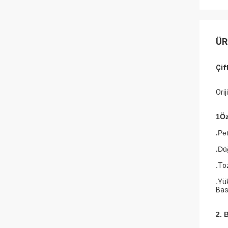
ÜR
Çif
Ori
1Öz
.
Pet
.
Dü
.
To
.
Yük
Bas
2. 