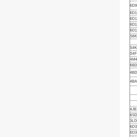
6D9
6D1
6D1
6D1
6D1
S6K
S4K
S4F
4M
6BD
4BD
4BA
4JB
6S
3LD
6D3
6D3