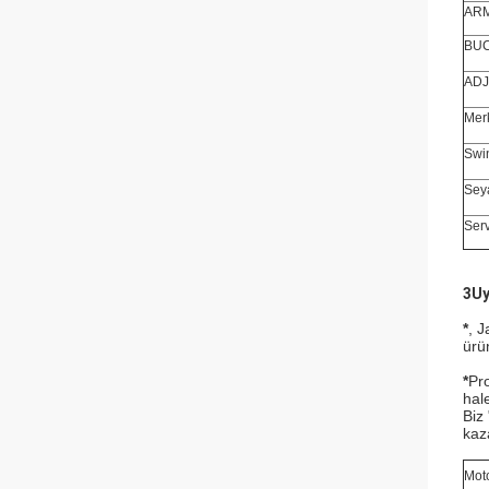
ARM
BUC
ADJ
Merk
Swi
Sey
Ser
3Uy
*
, J
ürü
*
Pr
hale
Biz
kaz
Mot