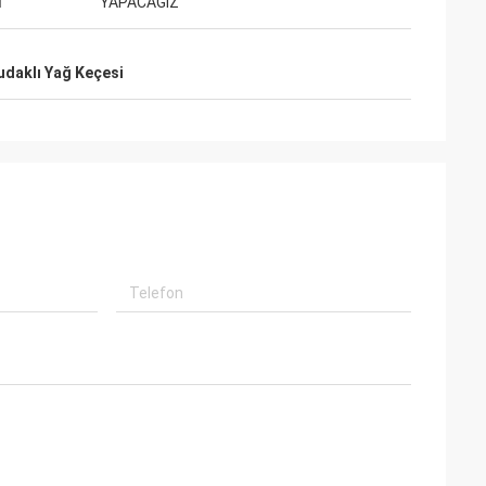
İ
YAPACAĞIZ
an profesyonel
r kaliteli,
udaklı Yağ Keçesi
rtion olacak.