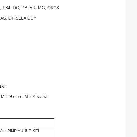
, TB4, DC, DB, VR, MG, OKC3
DAS, OK SELA OUY
RN2
 M 1.9 serisi M 2.4 serisi
Ana PIMP MÜHÜR KİTİ