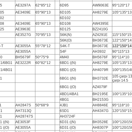
5
AE3297A
62*85*12
6D95
AW9063E
95*120*17
05
AE3409E
65*90*13
6D105
AH8279E
105*135*13
02
6D102
08
AE3409E
65*90*13
6D108
AW4395E
25
AE3963E
6D125
BZ2410G
AE3527G
70*95*13
S6K(N)
AZ4291E
115*150*15
S6K(O)
BH3673E
122*150*14
-T
AE3055A
55*78*12
S4K-T
BH3673E
122*150*14
AE3055A
S4F
AH3932
90*115*13
40
BH5679F
50*75*9
4M40
BH5676F
95*114*10
1/6BG1
AE3222R
60*82*12
6BD1 ((N)
AH8279E
105*135*13
1/4BG1
6BD1 ((O)
AH4079R
100*135/14
105 çarpı 1
1
6BG1 ((N)
BH3732E
çarpı 14.5
6BG1 ((O)
AZ4079F
4BD1/4BA1
BH2195E
100*135*10
4BG1
BH2153G
1
AH2847S
50*68*9
4JB1
AH8846E
95*118*10
D1
AH7313Q
6SD1
AH4347G
120*150*15
1
AH28747S
AH3724F
1 ((N)
AE3053F
6D31 ((N)
BH3528E
100*120/15
1 ((O)
AE3055A
6D31 ((O)
AH8307P
100*120/15