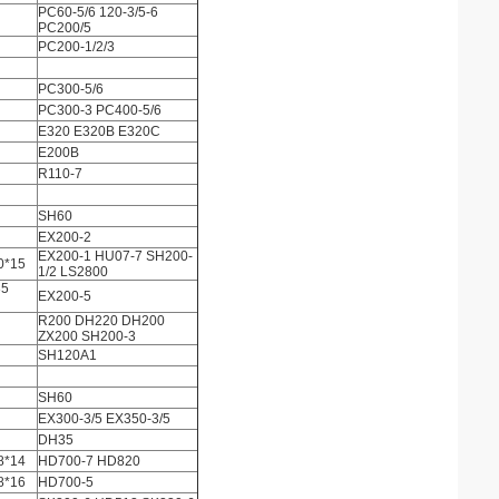
PC60-5/6 120-3/5-6
PC200/5
PC200-1/2/3
PC300-5/6
PC300-3 PC400-5/6
E320 E320B E320C
E200B
R110-7
SH60
EX200-2
EX200-1 HU07-7 SH200-
0*15
1/2 LS2800
35
EX200-5
R200 DH220 DH200
ZX200 SH200-3
SH120A1
SH60
EX300-3/5 EX350-3/5
DH35
8*14
HD700-7 HD820
8*16
HD700-5