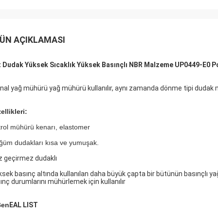
ÜN AÇIKLAMASI
t Dudak Yüksek Sıcaklık Yüksek Basınçlı NBR Malzeme UP0449-E0 Po
jinal yağ mühürü yağ mühürü kullanılır, aynı zamanda dönme tipi dudak mü
ellikleri:
rol mühürü kenarı, elastomer
ğüm dudakları kısa ve yumuşak.
z geçirmez dudaklı
sek basınç altında kullanılan daha büyük çapta bir bütünün basınçlı 
ınç durumlarını mühürlemek için kullanılır
Ben
EAL LIST