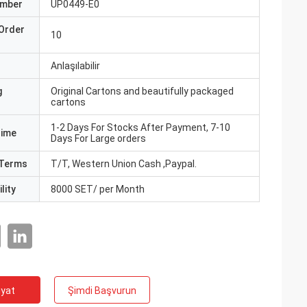
umber
UP0449-E0
Order
10
Anlaşılabilir
g
Original Cartons and beautifully packaged
cartons
1-2 Days For Stocks After Payment, 7-10
Time
Days For Large orders
Terms
T/T, Western Union Cash ,Paypal.
lity
8000 SET/ per Month
iyat
Şimdi Başvurun