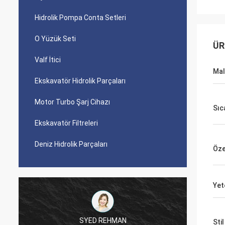
Hidrolik Pompa Conta Setleri
O Yüzük Seti
ÜR
Valf İtici
Ma
Ekskavatör Hidrolik Parçaları
Motor Turbo Şarj Cihazı
Sıc
Ekskavatör Filtreleri
Deniz Hidrolik Parçaları
Öze
Yet
SYED REHMAN
Stil