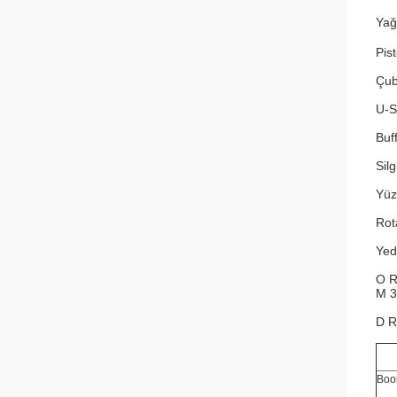
Yağ
Pis
Çub
U-S
Buf
Sil
Yüz
Rot
Ye
O Ri
M 3.
D R
Boo