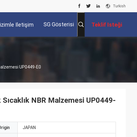
Turkish
SG Gösterisi
izimle Iletişim
Teklif Isteği
Kur
NBR Malzemesi UP0449-E0
ek Sıcaklık NBR Malzemesi UP0449-
rigin
JAPAN