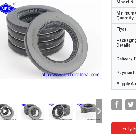
Model N
Minimum 
Quantity
Fiyat
Packagin
Details
Delivery 
Payment 
Supply Abi
En Iyi F