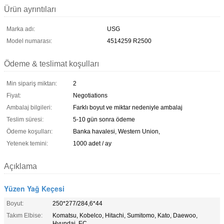
Ürün ayrıntıları
Marka adı:
USG
Model numarası:
4514259 R2500
Ödeme & teslimat koşulları
Min sipariş miktarı:
2
Fiyat:
Negotiations
Ambalaj bilgileri:
Farklı boyut ve miktar nedeniyle ambalaj
Teslim süresi:
5-10 gün sonra ödeme
Ödeme koşulları:
Banka havalesi, Western Union,
Yetenek temini:
1000 adet / ay
Açıklama
Yüzen Yağ Keçesi
Boyut:
250*277/284,6*44
Takım Elbise:
Komatsu, Kobelco, Hitachi, Sumitomo, Kato, Daewoo,
Hyundai, EC.