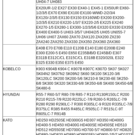
UH04-7 UH083
EX20UR-1/2 EX27 EX30 EX40-1 EX45-1 EX50UR EX60-
1/2/3/5 EX70 EX90 EX100 EX100-W/WD-2/2/3/4
EX120/-2/3/5 EX130 EX150 EX160WD EX200 EX200-
1/2/3/5 EX210 EX220-1/3/7 EX220-2/5 EX225 EX240
EX270-1/5 EX280-1 EX300-1/2/3/5/6 EX320 EX330 EX350
EX400 EX400-5 UH03-3/5/7 UH04/2/5 UH05 UN055-7
UH06 UH07 ZAX60 ZAX70 ZAX120 ZAX200 ZX230
ZAX240 ZAX250 ZAX330 ZAX350 ZAX360 ZAX360
E40B E70 E70B E110 E120B E140 E180 E200B E240
E300 E200-5 E450 E650 E235B/B/D E245B/D E307
E311B E312C/CL E315C/CL E318B E320/320L E322
E325 E330 E350 E375 E450
KOBELCO
K903 K904B K904 C K907B K907C K907D SK07 SK027
SK04N2 SK07N2 SK09N2 SK60 SK100 SK120-3/6
SK120LC SK200 SK200-5/6 SK210-8 SK230-6E SK250-
6/8 SK300 SK320 SK330-6/8 SK350-6/8 SK400 SK450-6/8
SK480-6
HYUNDAI
R55-7 R60-5/7 R80-7/9 R85-7 R110 R130R150LC R200
R210 R215-7/9 R220 R225LC-7/9 R260-5 R265LC-7/9
R280 R290 R290LC-7 R300 R305LC-9 R320 R335LC-7/9
R375LC R385 R455 R485LC R505LC-7 R515LC-9T
R805LC-7 R914B
KATO
HD250 HD250SE HD300GS HD307 HD350 HD400G
HD400-5 HD450 HD400G HD400SE HD450SE HD510
HD512 HD550SE HD700G HD700-5/7 HD800-5/7 HD820
HD880-1HD820 HD880 HD900SEV HD900-2/5/7 HD1023