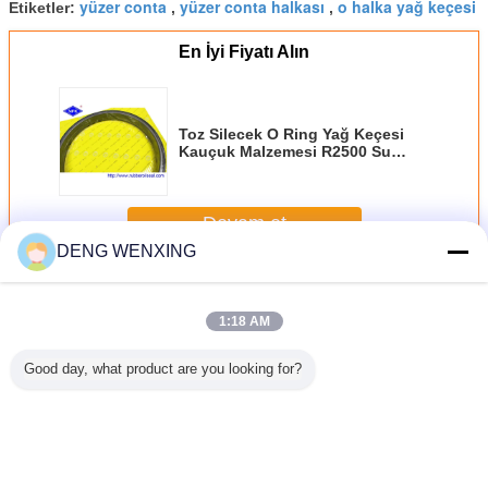
yüzer conta
yüzer conta halkası
o halka yağ keçesi
Etiketler:
,
,
En İyi Fiyatı Alın
Toz Silecek O Ring Yağ Keçesi
Kauçuk Malzemesi R2500 Su
Ortamı Uzun Ömürlü Sızdırmazlık
Devam et
DENG WENXING
Yüzen Yağ Keçesi
Daha
1:18 AM
Good day, what product are you looking for?
üzen Yağ
Çift Dudak Yağ
Silikon Kauçuk
Buldozer D85
5M7294
150-27-
Keçesi Pompası
Yüzer Oil Seal Su
Parçaları Yüzen
Yüzer Oil
5 USG
Kiti Yüksek
Medya
Yağ Keçesi,
R3180 Rot
 40Mpa
Sıcaklık NBR
Sızdırmazlık 109 *
Kauçuk Piston
Seal Eksk
5 - 110 °
Malzemesi
132 * 30.2mm
Contaları
Uygula
aklık
UP0449-E0
Boyut