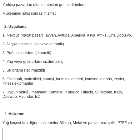
Yurtdışı pazardan olumlu müşteri geri bildirimleri;
Mükemmel satış sonrası hizmet.
2. Uygulama
1. Mevcut ihracat pazarı Tayvan, Avrupa, Amerika, Asya, Afrika, Orta Doğu vb.
2. Akışkan sistemi (statik ve dinamik)
3. Pnömatik sistem (dinamik)
4. Yağ veya gres ortamı sızdırmazlığı
5. Su ortamı sızdırmazlığı
6. Otomobil, motosiklet, sanayi, tarım makineleri, kamyon, otobüs, treyler,
fitness ekipmanları.
7. Uygun olduğu markalar: Komatsu, Kobelco, Hitachi, Sumitomo, Kato,
Daewoo, Hyundai, EC.
3.
Malzeme
Yağ keçesi için diğer malzemeler Silikon, Metal ve paslanmaz çelik, PTFE vb.
Bileşik
Sertlik, Shore A
Çekme dayanımı,
Kopma uzaması,
Sıcaklı
Mpa
%