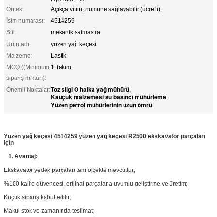
Örnek:
Açıkça vitrin, numune sağlayabilir (ücretli)
İsim numarası:
4514259
Stil:
mekanik salmastra
Ürün adı:
yüzen yağ keçesi
Malzeme:
Lastik
MOQ ((Minimum
1 Takım
sipariş miktarı):
Toz silgi O halka yağ mühürü
Önemli Noktalar:
,
Kauçuk malzemesi su basıncı mühürleme
,
Yüzen petrol mühürlerinin uzun ömrü
Yüzen yağ keçesi 4514259 yüzen yağ keçesi R2500 ekskavatör parçaları
için
1. Avantaj:
Ekskavatör yedek parçaları tam ölçekte mevcuttur;
%100 kalite güvencesi, orijinal parçalarla uyumlu geliştirme ve üretim;
Küçük sipariş kabul edilir;
Makul stok ve zamanında teslimat;