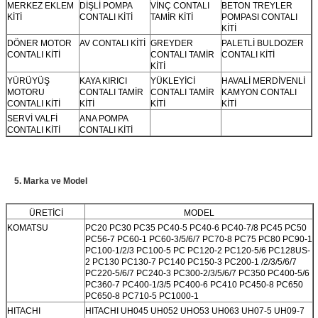
MERKEZ EKLEM
DİŞLİ POMPA
VİNÇ CONTALI
BETON TREYLER
KİTİ
CONTALI KİTİ
TAMİR KİTİ
POMPASI CONTALI
KİTİ
DÖNER MOTOR
AV CONTALI KİTİ
GREYDER
PALETLİ BULDOZER
CONTALI KİTİ
CONTALI TAMİR
CONTALI KİTİ
KİTİ
YÜRÜYÜŞ
KAYA KIRICI
YÜKLEYİCİ
HAVALİ MERDİVENLİ
MOTORU
CONTALI TAMİR
CONTALI TAMİR
KAMYON CONTALI
CONTALI KİTİ
KİTİ
KİTİ
KİTİ
SERVİ VALFİ
ANA POMPA
CONTALI KİTİ
CONTALI KİTİ
5. Marka ve Model
ÜRETİCİ
MODEL
KOMATSU
PC20 PC30 PC35 PC40-5 PC40-6 PC40-7/8 PC45 PC50
PC56-7 PC60-1 PC60-3/5/6/7 PC70-8 PC75 PC80 PC90-1
PC100-1/2/3 PC100-5 PC PC120-2 PC120-5/6 PC128US-
2 PC130 PC130-7 PC140 PC150-3 PC200-1 /2/3/5/6/7
PC220-5/6/7 PC240-3 PC300-2/3/5/6/7 PC350 PC400-5/6
PC360-7 PC400-1/3/5 PC400-6 PC410 PC450-8 PC650
PC650-8 PC710-5 PC1000-1
HITACHI
HITACHI UH045 UH052 UHO53 UH063 UH07-5 UH09-7