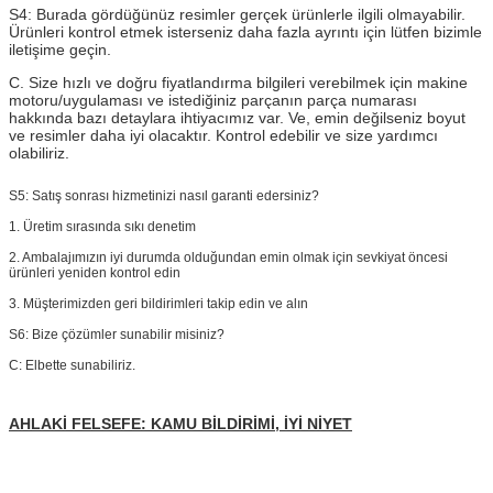
S4:
Burada gördüğünüz resimler gerçek ürünlerle ilgili olmayabilir.
Ürünleri kontrol etmek isterseniz daha fazla ayrıntı için lütfen bizimle
iletişime geçin.
C. Size hızlı ve doğru fiyatlandırma bilgileri verebilmek için makine
motoru/uygulaması ve istediğiniz parçanın parça numarası
hakkında bazı detaylara ihtiyacımız var. Ve, emin değilseniz boyut
ve resimler daha iyi olacaktır. Kontrol edebilir ve size yardımcı
olabiliriz.
S5:
Satış sonrası hizmetinizi nasıl garanti edersiniz?
1. Üretim sırasında sıkı denetim
2. Ambalajımızın iyi durumda olduğundan emin olmak için sevkiyat öncesi
ürünleri yeniden kontrol edin
3. Müşterimizden geri bildirimleri takip edin ve alın
S6: Bize çözümler sunabilir misiniz?
C: Elbette sunabiliriz.
AHLAKİ FELSEFE: KAMU BİLDİRİMİ, İYİ NİYET