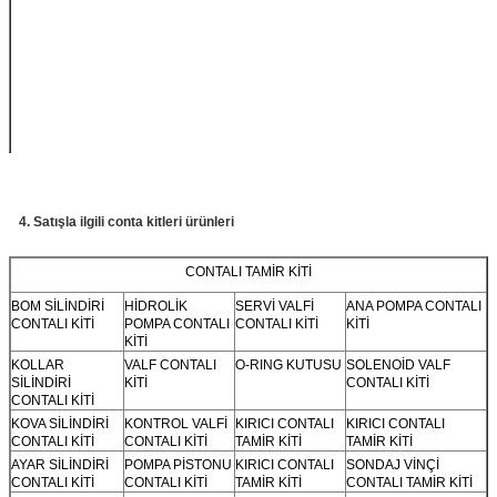
NBR
60±5
≥12
≥300
-35°C
HNBR
60±5
≥13
≥350
-30°C
VMQ
60±5
≥6
≥300
-50°C
(Silikon kauçuk)
FPM/FKM
60±5
≥7
≥200
-10°C
(Flor kauçuk)
4.
Satışla ilgili conta kitleri ürünleri
CONTALI TAMİR KİTİ
BOM SİLİNDİRİ
HİDROLİK
SERVİ VALFİ
ANA POMPA CONTALI
CONTALI KİTİ
POMPA CONTALI
CONTALI KİTİ
KİTİ
KİTİ
KOLLAR
VALF CONTALI
O-RING KUTUSU
SOLENOİD VALF
SİLİNDİRİ
KİTİ
CONTALI KİTİ
CONTALI KİTİ
KOVA SİLİNDİRİ
KONTROL VALFİ
KIRICI CONTALI
KIRICI CONTALI
CONTALI KİTİ
CONTALI KİTİ
TAMİR KİTİ
TAMİR KİTİ
AYAR SİLİNDİRİ
POMPA PİSTONU
KIRICI CONTALI
SONDAJ VİNÇİ
CONTALI KİTİ
CONTALI KİTİ
TAMİR KİTİ
CONTALI TAMİR KİTİ