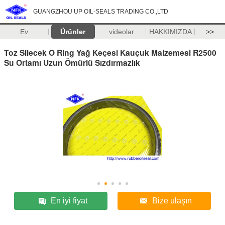
GUANGZHOU UP OIL-SEALS TRADING CO.,LTD
Ev
Ürünler
videolar
HAKKIMIZDA
>>
Toz Silecek O Ring Yağ Keçesi Kauçuk Malzemesi R2500
Su Ortamı Uzun Ömürlü Sızdırmazlık
En iyi fiyat
Bize ulaşın