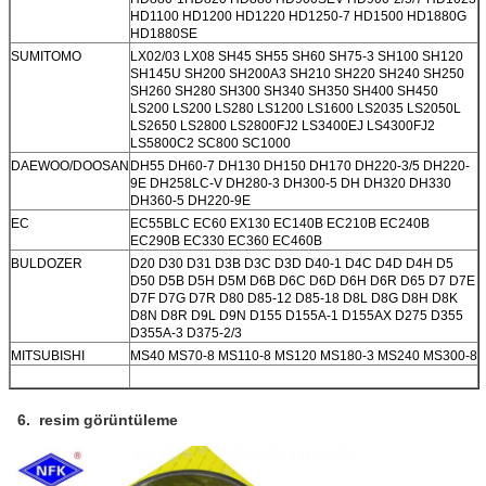
HD1100 HD1200 HD1220 HD1250-7 HD1500 HD1880G
HD1880SE
SUMITOMO
LX02/03 LX08 SH45 SH55 SH60 SH75-3 SH100 SH120
SH145U SH200 SH200A3 SH210 SH220 SH240 SH250
SH260 SH280 SH300 SH340 SH350 SH400 SH450
LS200 LS200 LS280 LS1200 LS1600 LS2035 LS2050L
LS2650 LS2800 LS2800FJ2 LS3400EJ LS4300FJ2
LS5800C2 SC800 SC1000
DAEWOO/DOOSAN
DH55 DH60-7 DH130 DH150 DH170 DH220-3/5 DH220-
9E DH258LC-V DH280-3 DH300-5 DH DH320 DH330
DH360-5 DH220-9E
EC
EC55BLC EC60 EX130 EC140B EC210B EC240B
EC290B EC330 EC360 EC460B
BULDOZER
D20 D30 D31 D3B D3C D3D D40-1 D4C D4D D4H D5
D50 D5B D5H D5M D6B D6C D6D D6H D6R D65 D7 D7E
D7F D7G D7R D80 D85-12 D85-18 D8L D8G D8H D8K
D8N D8R D9L D9N D155 D155A-1 D155AX D275 D355
D355A-3 D375-2/3
MITSUBISHI
MS40 MS70-8 MS110-8 MS120 MS180-3 MS240 MS300-8
6. resim görüntüleme