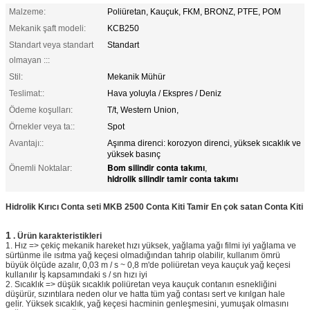
Malzeme:
Poliüretan, Kauçuk, FKM, BRONZ, PTFE, POM
Mekanik şaft modeli:
KCB250
Standart veya standart
Standart
olmayan :::
Stil:
Mekanik Mühür
Teslimat::
Hava yoluyla / Ekspres / Deniz
Ödeme koşulları:
T/t, Western Union,
Örnekler veya ta::
Spot
Avantajı::
Aşınma direnci: korozyon direnci, yüksek sıcaklık ve
yüksek basınç
Bom silindir conta takımı
Önemli Noktalar:
,
hidrolik silindir tamir conta takımı
Hidrolik Kırıcı Conta seti MKB 2500 Conta Kiti Tamir En çok satan Conta Kiti
1
.
Ürün
karakteristikleri
1. Hız => çekiç mekanik hareket hızı yüksek, yağlama yağı filmi iyi yağlama ve
sürtünme ile ısıtma yağ keçesi olmadığından tahrip olabilir, kullanım ömrü
büyük ölçüde azalır, 0,03 m / s ~ 0,8 m'de poliüretan veya kauçuk yağ keçesi
kullanılır İş kapsamındaki s / sn hızı iyi
2. Sıcaklık => düşük sıcaklık poliüretan veya kauçuk contanın esnekliğini
düşürür, sızıntılara neden olur ve hatta tüm yağ contası sert ve kırılgan hale
gelir. Yüksek sıcaklık, yağ keçesi hacminin genleşmesini, yumuşak olmasını