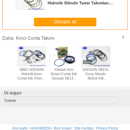
Hidrolik Silindir Tamir Takımları
Aşınmaya Dayanıklı
Devam et
Kırıcı Conta Takımı
Daha
KAWA
SB81 SOOSAN
Yüksek Hızlı
SOOSAN SB151
Atlas Copc
ıcı Conta
Hidrolik Kırıcı
Kesici Conta Kiti
Kova Silindir
çekiç azot
 Conta Kiti
Conta Kiti, Pompa
Soosan SB131
Mühür Kiti
/ 70 Mpa
Conta Kiti
SB121 SB100 Tipi
Mekanik Tip Tamir
ınç
Mekanik Stil
Yedek parça
Parçaları
Dil değiştir
Turkish
Ana sayfa
|
HAKKIMIZDA
|
Bize Ulaşın
|
Site Haritası
|
Privacy Policy