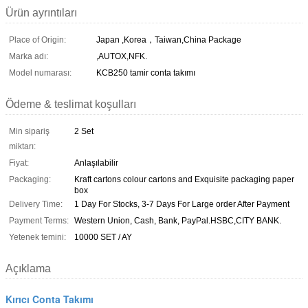
Ürün ayrıntıları
Place of Origin:
Japan ,Korea，Taiwan,China Package
Marka adı:
,AUTOX,NFK.
Model numarası:
KCB250 tamir conta takımı
Ödeme & teslimat koşulları
Min sipariş
2 Set
miktarı:
Fiyat:
Anlaşılabilir
Packaging:
Kraft cartons colour cartons and Exquisite packaging paper
box
Delivery Time:
1 Day For Stocks, 3-7 Days For Large order After Payment
Payment Terms:
Western Union, Cash, Bank, PayPal.HSBC,CITY BANK.
Yetenek temini:
10000 SET / AY
Açıklama
Kırıcı Conta Takımı