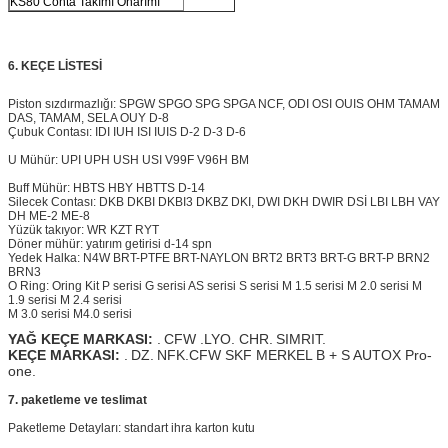
KS80 Conta Takımı Onarımı
6. KEÇE LİSTESİ
Piston sızdırmazlığı: SPGW SPGO SPG SPGA NCF, ODI OSI OUIS OHM TAMAM
DAS, TAMAM, SELA OUY D-8
Çubuk Contası: IDI IUH ISI IUIS D-2 D-3 D-6
U Mühür: UPI UPH USH USI V99F V96H BM
Buff Mühür: HBTS HBY HBTTS D-14
Silecek Contası: DKB DKBI DKBI3 DKBZ DKI, DWI DKH
DWIR
DSİ LBI LBH VAY
DH ME-2 ME-8
Yüzük takıyor: WR KZT RYT
Döner mühür: yatırım getirisi d-14 spn
Yedek Halka: N4W BRT-PTFE BRT-NAYLON
BRT2
BRT3 BRT-G BRT-P BRN2
BRN3
O Ring: Oring Kit P serisi G serisi AS serisi S serisi M 1.5 serisi M 2.0 serisi M
1.9 serisi M 2.4 serisi
M 3.0 serisi M4.0 serisi
YAĞ KEÇE MARKASI:
.
CFW .LYO. CHR.
SIMRIT.
KEÇE MARKASI:
.
DZ.
NFK.CFW SKF MERKEL B + S AUTOX Pro-
one.
7. paketleme ve teslimat
Paketleme Detayları: standart ihra karton kutu