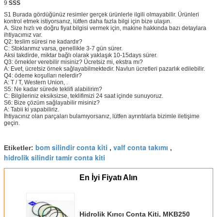
9
SSS
S1 Burada gördüğünüz resimler gerçek ürünlerle ilgili olmayabilir.
Ürünleri
kontrol etmek istiyorsanız, lütfen daha fazla bilgi için bize ulaşın.
A. Size hızlı ve doğru fiyat bilgisi vermek için, makine hakkında bazı detaylara
ihtiyacımız var.
Q2: teslim süresi ne kadardır?
C: Stoklarımız varsa, genellikle 3-7 gün sürer.
Aksi takdirde, miktar bağlı olarak yaklaşık 10-15days sürer.
Q3: örnekler verebilir misiniz?
Ücretsiz mi, ekstra mı?
A: Evet, ücretsiz örnek sağlayabilmektedir.
Navlun ücretleri pazarlık edilebilir.
Q4: ödeme koşulları nelerdir?
A:
T / T, Western Union, .
S5: Ne kadar sürede teklifi alabilirim?
C: Bilgileriniz eksiksizse, teklifimizi 24 saat içinde sunuyoruz.
S6: Bize çözüm sağlayabilir misiniz?
A: Tabii ki yapabiliriz.
İhtiyacınız olan parçaları bulamıyorsanız, lütfen ayrıntılarla bizimle iletişime
geçin.
bom silindir conta kiti
valf conta takımı
Etiketler:
,
,
hidrolik silindir tamir conta kiti
En İyi Fiyatı Alın
Hidrolik Kırıcı Conta Kiti, MKB250