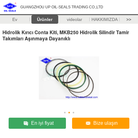
GUANGZHOU UP OIL-SEALS TRADING CO.,LTD
Ev
Ürünler
videolar
HAKKIMIZDA
>>
Hidrolik Kırıcı Conta Kiti, MKB250 Hidrolik Silindir Tamir
Takımları Aşınmaya Dayanıklı
En iyi fiyat
Bize ulaşın