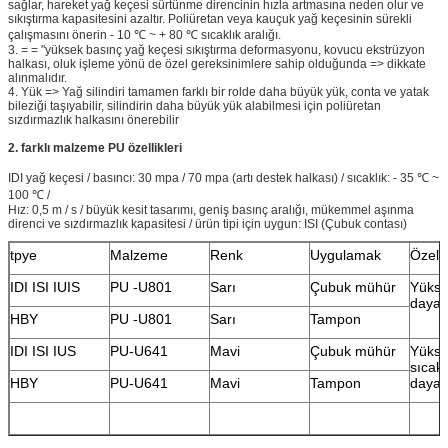
sağlar, hareket yağ keçesi sürtünme direncinin hızla artmasına neden olur ve
sıkıştırma kapasitesini azaltır. Poliüretan veya kauçuk yağ keçesinin sürekli
çalışmasını önerin - 10 ℃ ~ + 80 ℃ sıcaklık aralığı.
3. = = "yüksek basınç yağ keçesi sıkıştırma deformasyonu, kovucu ekstrüzyon
halkası, oluk işleme yönü de özel gereksinimlere sahip olduğunda => dikkate
alınmalıdır.
4. Yük => Yağ silindiri tamamen farklı bir rolde daha büyük yük, conta ve yatak
bileziği taşıyabilir, silindirin daha büyük yük alabilmesi için poliüretan
sızdırmazlık halkasını önerebilir
2. farklı malzeme PU özellikleri
IDI yağ keçesi / basıncı: 30 mpa / 70 mpa (artı destek halkası) / sıcaklık: - 35 ℃ ~
100 ℃ /
Hız: 0,5 m / s / büyük kesit tasarımı, geniş basınç aralığı, mükemmel aşınma
direnci ve sızdırmazlık kapasitesi / ürün tipi için uygun: ISI (Çubuk contası)
tpye
Malzeme
Renk
Uygulamak
Özelli
IDI ISI IUIS
PU -U801
Sarı
Çubuk mühür
Yükse
dayan
HBY
PU -U801
Sarı
Tampon
IDI ISI IUS
PU-U641
Mavi
Çubuk mühür
Yüks
sıcakl
HBY
PU-U641
Mavi
Tampon
dayanı