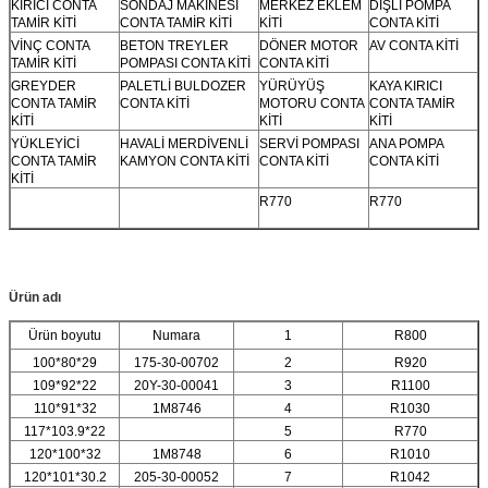
KIRICI CONTA
SONDAJ MAKİNESİ
MERKEZ EKLEM
DİŞLİ POMPA
TAMİR KİTİ
CONTA TAMİR KİTİ
KİTİ
CONTA KİTİ
VİNÇ CONTA
BETON TREYLER
DÖNER MOTOR
AV CONTA KİTİ
TAMİR KİTİ
POMPASI CONTA KİTİ
CONTA KİTİ
GREYDER
PALETLİ BULDOZER
YÜRÜYÜŞ
KAYA KIRICI
CONTA TAMİR
CONTA KİTİ
MOTORU CONTA
CONTA TAMİR
KİTİ
KİTİ
KİTİ
YÜKLEYİCİ
HAVALİ MERDİVENLİ
SERVİ POMPASI
ANA POMPA
CONTA TAMİR
KAMYON CONTA KİTİ
CONTA KİTİ
CONTA KİTİ
KİTİ
R770
R770
Ürün adı
Ürün boyutu
Numara
1
R800
100*80*29
175-30-00702
2
R920
109*92*22
20Y-30-00041
3
R1100
110*91*32
1M8746
4
R1030
117*103.9*22
5
R770
120*100*32
1M8748
6
R1010
120*101*30.2
205-30-00052
7
R1042