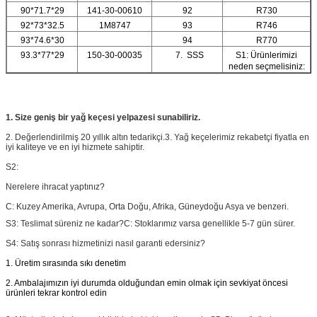
90*71.7*29
141-30-00610
92
R730
92*73*32.5
1M8747
93
R746
93*74.6*30
94
R770
93.3*77*29
150-30-00035
7. SSS
S1: Ürünlerimizi
neden seçmelisiniz:
1. Size geniş bir yağ keçesi yelpazesi sunabiliriz.
2. Değerlendirilmiş 20 yıllık altın tedarikçi.
3. Yağ keçelerimiz rekabetçi fiyatla en
iyi kaliteye ve en iyi hizmete sahiptir.
S2:
Nerelere ihracat yaptınız?
C: Kuzey Amerika, Avrupa, Orta Doğu, Afrika, Güneydoğu Asya ve benzeri.
S3: Teslimat süreniz ne kadar?
C: Stoklarımız varsa genellikle 5-7 gün sürer.
S4: Satış sonrası hizmetinizi nasıl garanti edersiniz?
1. Üretim sırasında sıkı denetim
2. Ambalajımızın iyi durumda olduğundan emin olmak için sevkiyat öncesi
ürünleri tekrar kontrol edin