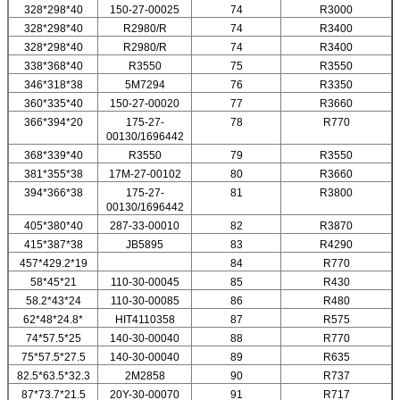
328*298*40
150-27-00025
74
R3000
328*298*40
R2980/R
74
R3400
328*298*40
R2980/R
74
R3400
338*368*40
R3550
75
R3550
346*318*38
5M7294
76
R3350
360*335*40
150-27-00020
77
R3660
366*394*20
175-27-
78
R770
00130/1696442
368*339*40
R3550
79
R3550
381*355*38
17M-27-00102
80
R3660
394*366*38
175-27-
81
R3800
00130/1696442
405*380*40
287-33-00010
82
R3870
415*387*38
JB5895
83
R4290
457*429.2*19
84
R770
58*45*21
110-30-00045
85
R430
58.2*43*24
110-30-00085
86
R480
62*48*24.8*
HIT4110358
87
R575
74*57.5*25
140-30-00040
88
R770
75*57.5*27.5
140-30-00040
89
R635
82.5*63.5*32.3
2M2858
90
R737
87*73.7*21.5
20Y-30-00070
91
R717