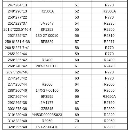
247*284*13
51
R770
248*290*13
R2500A
52
R2500A
250*277*22
53
R770
251*223*37
5M8647
54
R2235
251.5*223.5*46.4
8P1252
55
R2250
252*225*37
130-27-00010
56
R2310
259.6*231.6*38
5P5829
57
R2277
260.5*227.7*41
58
R770
265*292*44
59
R770
268*235*42
R2400
60
R2400
268*240*42
20Y-27-00111
61
R2470
269.5*247*40
62
R770
274*245*42
63
R770
277*250*44
R2600
64
R2600
288*260*40
14X-27-00100
65
R2650
292*265*44
6P3595
66
R2650A
293*265*38
5M1177
67
R2750
303*275*38
GZ5845
68
R2800
310*280*40
YN53D00008S023
69
R2820
314*282*40
R2950
70
R2950
328*295*40
150-27-00410
71
R2980