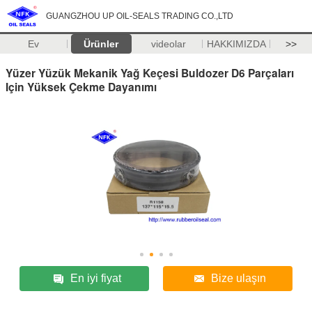
GUANGZHOU UP OIL-SEALS TRADING CO.,LTD
Ev
Ürünler
videolar
HAKKIMIZDA
>>
Yüzer Yüzük Mekanik Yağ Keçesi Buldozer D6 Parçaları
Için Yüksek Çekme Dayanımı
En iyi fiyat
Bize ulaşın