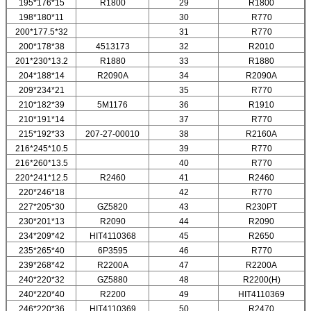
195*176*15
R1800
29
R1800
198*180*11
30
R770
200*177.5*32
31
R770
200*178*38
4513173
32
R2010
201*230*13.2
R1880
33
R1880
204*188*14
R2090A
34
R2090A
209*234*21
35
R770
210*182*39
5M1176
36
R1910
210*191*14
37
R770
215*192*33
207-27-00010
38
R2160A
216*245*10.5
39
R770
216*260*13.5
40
R770
220*241*12.5
R2460
41
R2460
220*246*18
42
R770
227*205*30
GZ5820
43
R230PT
230*201*13
R2090
44
R2090
234*209*42
HIT4110368
45
R2650
235*265*40
6P3595
46
R770
239*268*42
R2200A
47
R2200A
240*220*32
GZ5880
48
R2200(H)
240*220*40
R2200
49
HIT4110369
246*220*36
HIT4110369
50
R2470