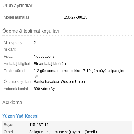
Ürün ayrıntıları
Model numarası:
150-27-00015
Ödeme & teslimat koşulları
Min sipariş
2
miktarı:
Fiyat:
Negotiations
Ambalaj bilgileri:
Bir ambalaj bir ürün
Teslim süresi:
1-2 gün sonra ödeme stokları, 7-10 gün büyük siparişler
için
Ödeme koşulları:
Banka havalesi, Western Union,
Yetenek temini:
800 Adet / Ay
Açıklama
Yüzen Yağ Keçesi
Boyut:
115*137*15
Örnek:
Açıkça vitrin, numune sağlayabilir (ücretli)