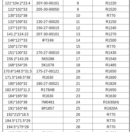
121*104.2*23.4
20Y-30-00101
8
R1220
122*102*33
205-30-00050
9
R1520
130*152*38
10
R770
132*109*32
130-27-00020
11
R1150
137*115*31
150-27-00015
12
R1240
141.2*124.22
207-30-00101
13
R1270
146*127*33
IP7249
14
R1500
150*172*40
15
R770
151*130*32
170-27-00010
16
R1430
156.2*143.26
5K5288
17
R1540
168*154*26
5K1078
18
R1485
170.8*148.5*31.5
175-27-00121
19
R1650
171.5*146.5*38
R1630
20
R1600
180*160*32
180-27-00021
21
R1826
182.6*210*11.2
R178AB
22
R1650
184*165*30
R1630
23
R1630
191*163*38
7M0481
24
R1630(H)
191*163*46
8P1857
25
R1920A
192*215*16.5
26
R770
194.5*171.5*29
27
R770
194.5*175*28
28
R770