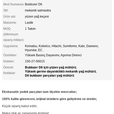
Mod Numarası:
Buldozer D6
Stil:
mekanik salmastra
Ürün adı:
yüzen yağ keçesi
Malzeme:
Lastik
MOQ
1 Takım
((Minimum
sipariş miktarı):
Uygulama:
Komatsu, Kobelco, Hitachi, Sumitomo, Kato, Daewoo,
Hyundai, EC.
Özellikler:
Yüksek Basınç Dayanımı, Aşınma Direnci
Nubber:
150-27-00015
Buldozer D6 için yüzen yağ mühürü
Önemli
,
Yüksek germe dayanıklılıklı mekanik yağ mühürü
,
Noktalar:
D6 buldozer parçaları yağ mühürü
Ekskavatör yedek parçaları tam ölçekte mevcuttur;
100% kalite güvencesi, orijinal ürünlere göre geliştirme ve üretim;
Küçük sipariş kabul edilir;
Makul stok ve zamanında teslimat;